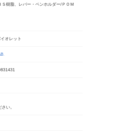
ＢＳ樹脂、レバー・ペンホルダー/ＰＯＭ
バイオレット
AB.
9831431
ださい。