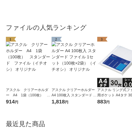
ファイルの人気ランキング
1
2
3
アスクル クリアーホルダ
アスクル クリアーホルダー
アスクル リング式フ
ー A4 1袋（100枚） ス
A4 100枚入 スタンダード フ
用ポケット A4タテ 3
タンダード ファイル（イ
ァイル 1セット（100枚×2
さ0.08mm 1袋（100枚
914
1,818
883
円
円
円
チオシ） オリジナル
袋）（イチオシ） オリジナ
リジナル
ル
最近見た商品