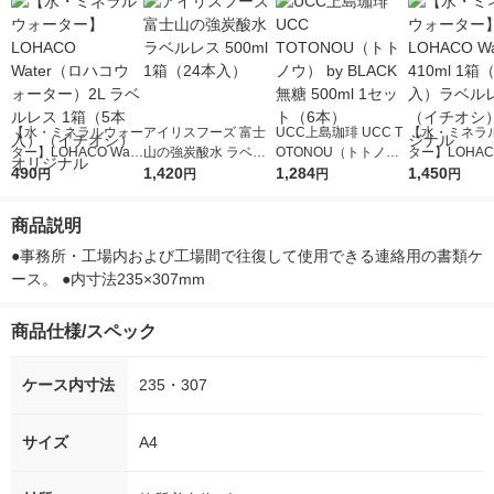
【水・ミネラルウォー
アイリスフーズ 富士
UCC上島珈琲 UCC T
【水・ミネラ
ター】LOHACO Wate
山の強炭酸水 ラベル
OTONOU（トトノ
ター】LOHACO
r（ロハコウォータ
490
レス 500ml 1箱（24
1,420
ウ） by BLACK無糖 5
1,284
r 410ml 1箱
1,450
円
円
円
円
ー）2L ラベルレス 1
本入）
00ml 1セット（6本）
入）ラベルレ
箱（5本入）（イチオ
オシ） オリジ
商品説明
シ） オリジナル
●事務所・工場内および工場間で往復して使用できる連絡用の書類ケ
ース。 ●内寸法235×307mm
商品仕様/スペック
ケース内寸法
235・307
サイズ
A4