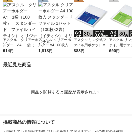
アスクル クリアーホ
アスクル クリアーホ
アスクル リング式フ
アスクル リン
ルダー A4 1袋（10
ルダー A4 100枚入 ス
ァイル用ポケット A4
ァイル用ポケッ
0枚） スタンダー
914
タンダード ファイル
1,818
タテ 30穴 厚さ0.08m
883
タテ 30穴 厚さ
690
円
円
円
円
ド ファイル（イチオ
1セット（100枚×2
m 1袋（100枚） オリ
m 1袋（100枚） 
シ） オリジナル
袋）（イチオシ） オ
ジナル
ジナル
最近見た商品
リジナル
商品を閲覧すると履歴が表示されます
掲載商品の情報について
・
掲載している情報の精度には万全を期しておりますが、その内容の正確性、