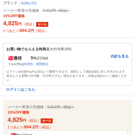
ブランド：
KOKUYO
メーカー希望小売価格：
5,412円（税込）
10%OFF価格
4,825
円
（税込）
セール
804.2
1つあたり
円
（税込）
お買い物でもらえる特典
最大付与率16%
内訳を見る
5
獲得
%
(220pt)
うち4.5%は
利用先・期間限定
ログイン&全額PayPay支払いで獲得できます。原則として税抜金額に対し付与されます。
表示よりも実際の付与数、付与率が少ない場合があります。詳細は内訳からご確認くださ
い。
ログインはこちら
メーカー希望小売価格：
5,412円（税込）
10%OFF価格
4,825
円
（税込）
セール
804.2
1つあたり
円
（税込）