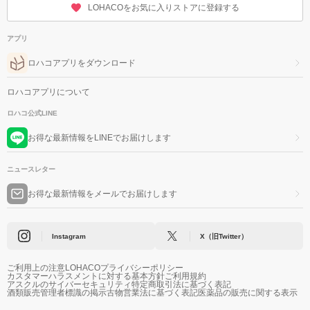
LOHACOをお気に入りストアに登録する
アプリ
ロハコアプリをダウンロード
ロハコアプリについて
ロハコ公式LINE
お得な最新情報をLINEでお届けします
ニュースレター
お得な最新情報をメールでお届けします
Instagram
X（旧Twitter）
ご利用上の注意
LOHACOプライバシーポリシー
カスタマーハラスメントに対する基本方針
ご利用規約
アスクルのサイバーセキュリティ
特定商取引法に基づく表記
酒類販売管理者標識の掲示
古物営業法に基づく表記
医薬品の販売に関する表示