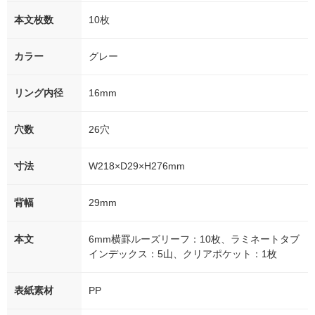
本文枚数
10枚
カラー
グレー
リング内径
16mm
穴数
26穴
寸法
W218×D29×H276mm
背幅
29mm
本文
6mm横罫ルーズリーフ：10枚、ラミネートタブ
インデックス：5山、クリアポケット：1枚
表紙素材
PP