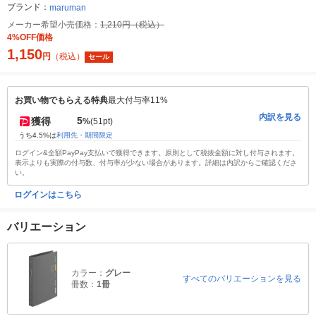
ブランド：
maruman
メーカー希望小売価格：
1,210円（税込）
4%OFF価格
1,150
円
（税込）
セール
お買い物でもらえる特典
最大付与率11%
内訳を見る
5
獲得
%
(51pt)
うち4.5%は
利用先・期間限定
ログイン&全額PayPay支払いで獲得できます。原則として税抜金額に対し付与されます。
表示よりも実際の付与数、付与率が少ない場合があります。詳細は内訳からご確認くださ
い。
ログインはこちら
バリエーション
カラー：
グレー
すべてのバリエーションを見る
冊数：
1冊