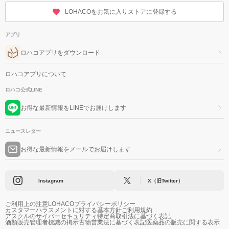
LOHACOをお気に入りストアに登録する
アプリ
ロハコアプリをダウンロード
ロハコアプリについて
ロハコ公式LINE
お得な最新情報をLINEでお届けします
ニュースレター
お得な最新情報をメールでお届けします
Instagram
X（旧Twitter）
ご利用上の注意
LOHACOプライバシーポリシー
カスタマーハラスメントに対する基本方針
ご利用規約
アスクルのサイバーセキュリティ
特定商取引法に基づく表記
酒類販売管理者標識の掲示
古物営業法に基づく表記
医薬品の販売に関する表示