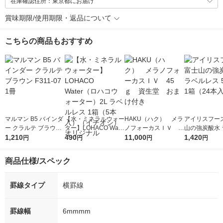
在庫確認住所：東京都にお届け
賞味期限/使用期限・返品について
こちらの商品もおすすめ
マルマン B5 バインダ
【水・ミネラルウォー
HAKU（ハク） メラ
アイリスフーズ
ー クラルテ ブラウン
ター】LOHACO Wate
ノフォーカスＩＶ 4
山の強炭酸水 
F311-07 1冊
1,210
r（ロハコウォータ
490
5ｇ 資生堂 おまけ
11,000
レス 500ml 1
1,420
円
円
円
円
ー）2L ラベルレス 1
付き
本入）
箱（5本入）（イチオ
商品仕様/スペック
シ） オリジナル
罫線タイプ
横罫線
罫線幅
6mmmm