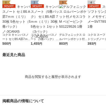
1
2
3
4
56%OFF
58%OFF
18%OFF
コクヨ キャンパスノ
コクヨ キャンパスノ
デルフォニックス ロ
コクヨ スーフ
ート セミB5 A罫7ｍｍ
ート（5冊パック） セ
ルバーンポケット付メ
トリングノート
（ミリ） 30枚 5色セ
500
ミB5 A罫 7ｍｍ（ミ
1,455
モスコラM ベビーピ
803
サイズ 青 メー
393
円
円
円
円
ット（5冊パック）
リ）30枚 5色セット 1
ンク 501229526 1冊
S4ーLB 1冊
ノ-3CANX5
セット（3パック）ノ-
最近見た商品
3CANX5
商品を閲覧すると履歴が表示されます
掲載商品の情報について