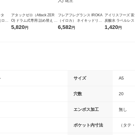
ータ
アタックゼロ（Attack ZER
フレアフレグランス IROKA
アイリスフーズ 
r（ロハ
O) ドラム式専用 詰め替え メ
（イロカ） ネイキッドリリ
炭酸水 ラベルレス 5
ベルレ
ガジャンボ 2300g 1セット
ーの香り 柔軟剤 詰め替え 超
箱（24本入）
5,820
6,582
1,420
円
円
円
チオ
（2個入) 洗濯洗剤 花王
特大 1200ml 1セット（5個
入) 花王
ト
サイズ
A5
穴数
20
エンボス加工
無し
ポケット内寸法
（タテ・