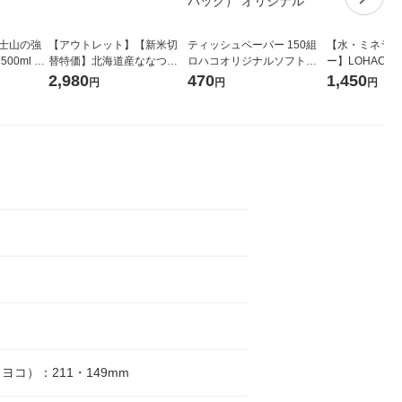
富士山の強
【アウトレット】【新米切
ティッシュペーパー 150組
【水・ミネラル
00ml 1
替特価】北海道産ななつぼ
ロハコオリジナルソフトパ
ー】LOHACO Wa
し 無洗米 5kg 1袋 令和7年産
ックティッシュ フィオナ オ
1箱（20本入
2,980
470
1,450
円
円
円
米 木徳神糧 オリジナル
リジナル 1セット（10個：
（イチオシ） 
5個入×2パック） オリジナ
ル
ヨコ）：211・149mm