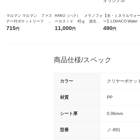
マルマン マルマン ファス
HAKU（ハク） メラノフォ
【水・ミネラルウォ
ナー付ポケットリーフ Ａ4
ーカスＩＶ 45ｇ 資生
ー】LOHACO Wate
L850 1冊
堂 おまけ付き
コウォーター）2L ラ
715
11,000
490
円
円
円
ス 1箱（5本入）（イ
シ） オリジナル
商品仕様/スペック
カラー
クリヤーポケッ
材質
PP
シート厚
0.06mm
型番
ノ-891