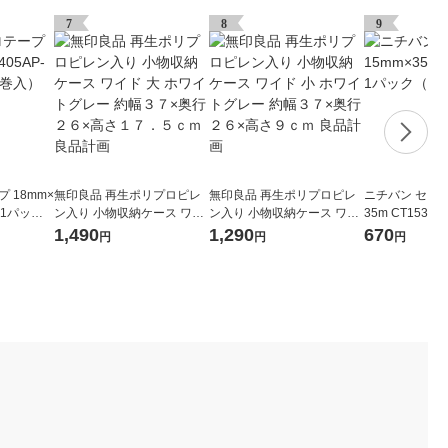
7
8
9
 18mm×
無印良品 再生ポリプロピレ
無印良品 再生ポリプロピレ
ニチバン セロテ
8 1パック
ン入り 小物収納ケース ワイ
ン入り 小物収納ケース ワイ
35m CT1535
ド 大 ホワイトグレー 約幅３
ド 小 ホワイトグレー 約幅３
巻入）
1,490
1,290
670
円
円
円
７×奥行２６×高さ１７．５
７×奥行２６×高さ９ｃｍ 良
ｃｍ 良品計画
品計画