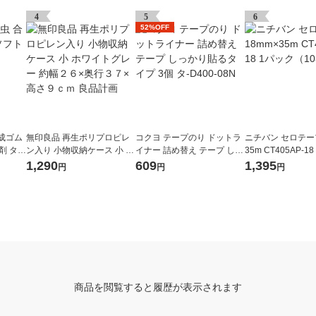
4
5
6
52%OFF
成ゴム
無印良品 再生ポリプロピレ
コクヨ テープのり ドットラ
ニチバン セロテープ
 タ-3
ン入り 小物収納ケース 小 ホ
イナー 詰め替え テープ しっ
35m CT405AP-1
ワイトグレー 約幅２６×奥行
かり貼るタイプ 3個 タ-D400
（10巻入）
1,290
609
1,395
円
円
円
３７×高さ９ｃｍ 良品計画
-08N
商品を閲覧すると履歴が表示されます