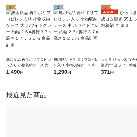
1
2
3
32%OFF
無印良品 再生ポリプロピレ
無印良品 再生ポリプロピレ
コクヨ ひっつき虫 合
ン入り 小物収納ケース 大 ホ
ン入り 小物収納ケース 中 ホ
製 約55山 ソフト粘着剤
ワイトグレー 約幅２６×奥行
ワイトグレー 約幅２６×奥行
80
1,490
1,290
371
円
円
円
３７×高さ１７．５ｃｍ 良品
３７×高さ１２ｃｍ 良品計画
計画
最近見た商品