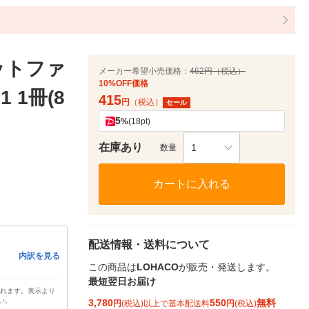
ットファ
メーカー希望小売価格：
462円（税込）
10%OFF価格
 1冊(8
415
円
（税込）
セール
5
%
(18pt)
在庫あり
1
数量
カートに入れる
配送情報・送料について
内訳を見る
この商品は
LOHACO
が販売・発送します。
最短翌日お届け
されます。表示より
い。
3,780
550
無料
円
(税込)以上で基本配送料
円
(税込)