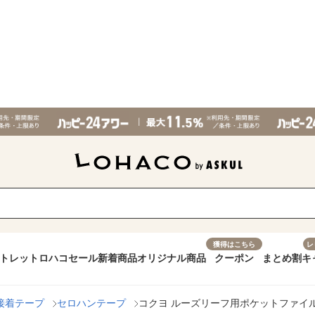
獲得はこちら
レ
トレット
ロハコセール
新着商品
オリジナル商品
クーポン
まとめ割
キ
接着テープ
セロハンテープ
コクヨ ルーズリーフ用ポケットファイル ク