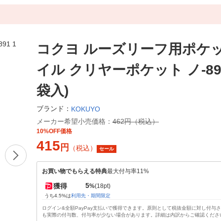
コクヨ ルーズリーフ用ポケ
イル クリヤーポケット ノ-891
袋入)
ブランド：
KOKUYO
メーカー希望小売価格：
462円（税込）
10%OFF価格
415
円
（税込）
セール
お買い物でもらえる特典
最大付与率11%
5
獲得
%
(18pt)
うち4.5%は
利用先・期間限定
ログイン&全額PayPay支払いで獲得できます。原則として税抜金額に対し付与
も実際の付与数、付与率が少ない場合があります。詳細は内訳からご確認くださ