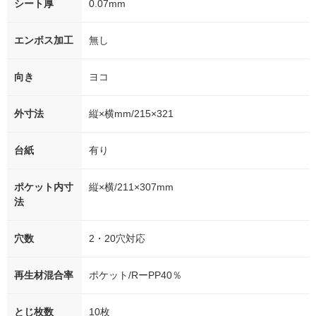
シート厚
0.07mm
エンボス加工
無し
向き
ヨコ
外寸法
縦×横mm/215×321
台紙
有り
ポケット内寸
縦×横/211×307mm
法
穴数
2・20穴対応
再生材混合率
ポケット/RーPP40％
とじ枚数
10枚