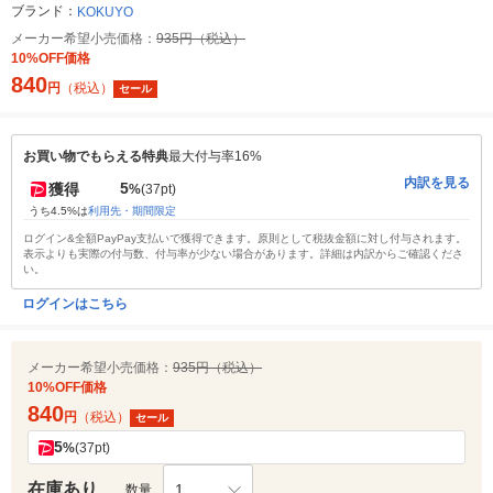
ブランド：
KOKUYO
メーカー希望小売価格：
935円（税込）
10%OFF価格
840
円
（税込）
セール
お買い物でもらえる特典
最大付与率16%
内訳を見る
5
獲得
%
(37pt)
うち4.5%は
利用先・期間限定
ログイン&全額PayPay支払いで獲得できます。原則として税抜金額に対し付与されます。
表示よりも実際の付与数、付与率が少ない場合があります。詳細は内訳からご確認くださ
い。
ログインはこちら
メーカー希望小売価格：
935円（税込）
10%OFF価格
840
円
（税込）
セール
5
%
(37pt)
在庫あり
1
数量