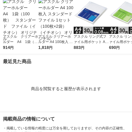
アスクル クリアーホ
アスクル クリアーホ
アスクル リング式フ
アスクル リン
ルダー A4 1袋（10
ルダー A4 100枚入 ス
ァイル用ポケット A4
ァイル用ポケッ
0枚） スタンダー
914
タンダード ファイル
1,818
タテ 30穴 厚さ0.08m
883
タテ 30穴 厚さ
690
円
円
円
円
ド ファイル（イチオ
1セット（100枚×2
m 1袋（100枚） オリ
m 1袋（100枚） 
シ） オリジナル
袋）（イチオシ） オ
ジナル
ジナル
最近見た商品
リジナル
商品を閲覧すると履歴が表示されます
掲載商品の情報について
・
掲載している情報の精度には万全を期しておりますが、その内容の正確性、