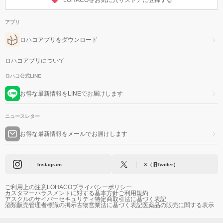
LOHACOをお気に入りストアに登録する
アプリ
ロハコアプリをダウンロード
ロハコアプリについて
ロハコ公式LINE
お得な最新情報をLINEでお届けします
ニュースレター
お得な最新情報をメールでお届けします
Instagram
X（旧Twitter）
ご利用上の注意
LOHACOプライバシーポリシー
カスタマーハラスメントに対する基本方針
ご利用規約
アスクルのサイバーセキュリティ
特定商取引法に基づく表記
酒類販売管理者標識の掲示
古物営業法に基づく表記
医薬品の販売に関する表示