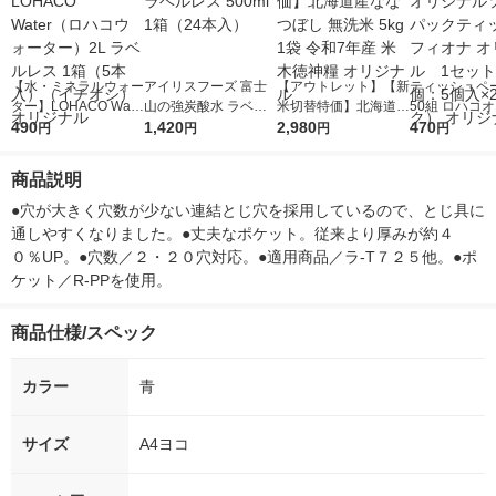
【水・ミネラルウォー
アイリスフーズ 富士
【アウトレット】【新
ティッシュペー
ター】LOHACO Wate
山の強炭酸水 ラベル
米切替特価】北海道産
50組 ロハコ
r（ロハコウォータ
490
レス 500ml 1箱（24
1,420
ななつぼし 無洗米 5k
2,980
ルソフトパッ
470
円
円
円
円
ー）2L ラベルレス 1
本入）
g 1袋 令和7年産 米 木
シュ フィオナ
箱（5本入）（イチオ
徳神糧 オリジナル
ナル 1セット
商品説明
シ） オリジナル
個：5個入×2
オリジナル
●穴が大きく穴数が少ない連結とじ穴を採用しているので、とじ具に
通しやすくなりました。●丈夫なポケット。従来より厚みが約４
０％UP。●穴数／２・２０穴対応。●適用商品／ラ-T７２５他。●ポ
ケット／R-PPを使用。
商品仕様/スペック
カラー
青
サイズ
A4ヨコ