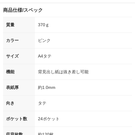
商品仕様/スペック
質量
370ｇ
カラー
ピンク
サイズ
A4タテ
機能
背見出し紙は抜き差し可能
表紙厚
約1.0mm
向き
タテ
ポケット数
24ポケット
収容枚数
約120枚