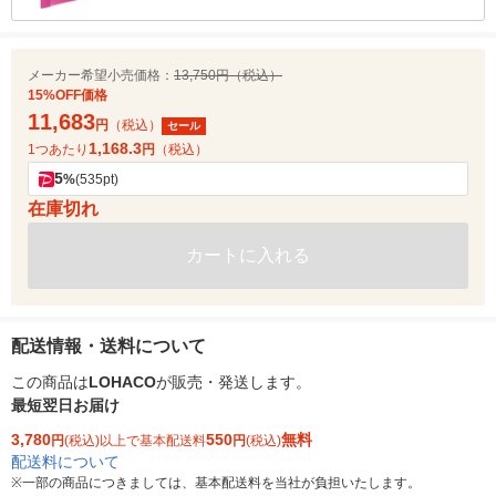
メーカー希望小売価格：
13,750円（税込）
15%OFF価格
11,683
円
（税込）
セール
1,168.3
1つあたり
円
（税込）
5
%
(535pt)
在庫切れ
カートに入れる
配送情報・送料について
この商品は
LOHACO
が販売・発送します。
最短翌日お届け
3,780
550
無料
円
(税込)以上で基本配送料
円
(税込)
配送料について
※
一部の商品につきましては、基本配送料を当社が負担いたします。