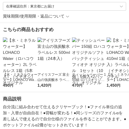
在庫確認住所：東京都にお届け
賞味期限/使用期限・返品について
こちらの商品もおすすめ
【水・ミネラルウォー
アイリスフーズ 富士
ティッシュペーパー 1
【水・ミネラ
ター】LOHACO Wate
山の強炭酸水 ラベル
50組 ロハコオリジナ
ター】LOHACO
r（ロハコウォータ
490
レス 500ml 1箱（24
1,420
ルソフトパックティッ
470
r 410ml 1箱
1,450
円
円
円
円
ー）2L ラベルレス 1
本入）
シュ フィオナ オリジ
入）ラベルレ
箱（5本入）（イチオ
ナル 1セット（10
オシ） オリジ
商品説明
シ） オリジナル
個：5個入×2パック）
オリジナル
自分流に組み合わせて仕えるクリヤーブック！●ファイル単位の追
加・入替が自由自在！●背幅が変わる！●同シリーズのファイルαを
差し込んで使えるので自分仕様のファイルを作ることができます。●
ポケットファイルα2冊がセットされています！