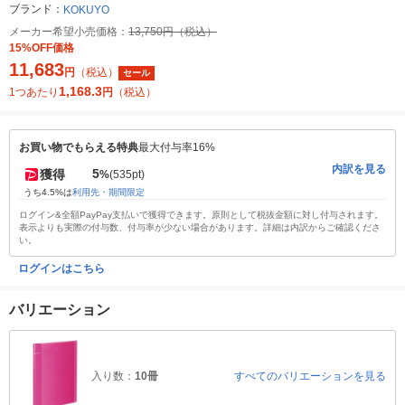
ブランド：
KOKUYO
メーカー希望小売価格：
13,750円（税込）
15%OFF価格
11,683
円
（税込）
セール
1,168.3
1つあたり
円
（税込）
お買い物でもらえる特典
最大付与率16%
内訳を見る
5
獲得
%
(535pt)
うち4.5%は
利用先・期間限定
ログイン&全額PayPay支払いで獲得できます。原則として税抜金額に対し付与されます。
表示よりも実際の付与数、付与率が少ない場合があります。詳細は内訳からご確認くださ
い。
ログインはこちら
バリエーション
入り数：
10冊
すべてのバリエーションを見る