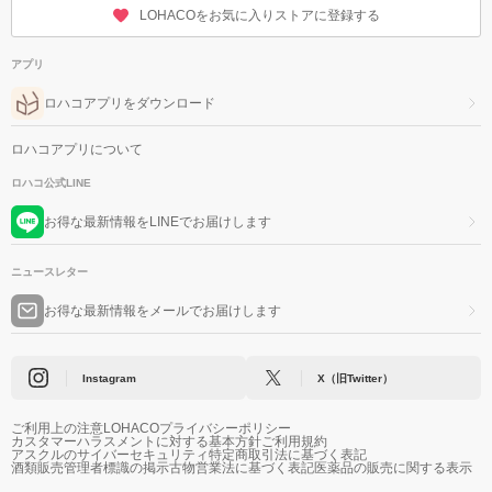
LOHACOをお気に入りストアに登録する
アプリ
ロハコアプリをダウンロード
ロハコアプリについて
ロハコ公式LINE
お得な最新情報をLINEでお届けします
ニュースレター
お得な最新情報をメールでお届けします
Instagram
X（旧Twitter）
ご利用上の注意
LOHACOプライバシーポリシー
カスタマーハラスメントに対する基本方針
ご利用規約
アスクルのサイバーセキュリティ
特定商取引法に基づく表記
酒類販売管理者標識の掲示
古物営業法に基づく表記
医薬品の販売に関する表示