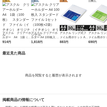
1
2
3
4
アスクル クリアーホ
アスクル クリアーホ
アスクル リング式フ
アスクル リン
ルダー A4 1袋（10
ルダー A4 100枚入 ス
ァイル用ポケット A4
ァイル用ポケッ
0枚） スタンダー
914
タンダード ファイル
1,818
タテ 30穴 厚さ0.08m
883
タテ 30穴 厚さ
690
円
円
円
円
ド ファイル（イチオ
1セット（100枚×2
m 1袋（100枚） オリ
m 1袋（100枚） 
シ） オリジナル
袋）（イチオシ） オ
ジナル
ジナル
最近見た商品
リジナル
商品を閲覧すると履歴が表示されます
掲載商品の情報について