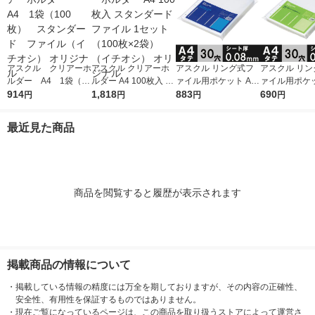
アスクル クリアーホ
アスクル クリアーホ
アスクル リング式フ
アスクル リン
ルダー A4 1袋（10
ルダー A4 100枚入 ス
ァイル用ポケット A4
ァイル用ポケッ
0枚） スタンダー
914
タンダード ファイル
1,818
タテ 30穴 厚さ0.08m
883
タテ 30穴 厚さ
690
円
円
円
円
ド ファイル（イチオ
1セット（100枚×2
m 1袋（100枚） オリ
m 1袋（100枚） 
シ） オリジナル
袋）（イチオシ） オ
ジナル
ジナル
最近見た商品
リジナル
商品を閲覧すると履歴が表示されます
掲載商品の情報について
・
掲載している情報の精度には万全を期しておりますが、その内容の正確性、
安全性、有用性を保証するものではありません。
・
現在ご覧になっているページは、この商品を取り扱うストアによって運営さ