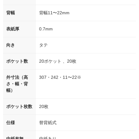
背幅
背幅11〜22mm
表紙厚
0.7mm
向き
タテ
ポケット数
20ポケット 、20枚
外寸法（高
307・242・11〜22※
さ・幅・背
幅）
ポケット枚数
20枚
仕様
替背紙式
中紙有無
中紙あり