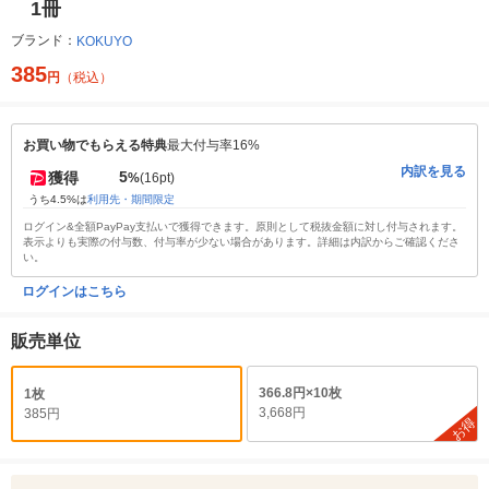
1冊
ブランド：
KOKUYO
385
円
（税込）
お買い物でもらえる特典
最大付与率16%
内訳を見る
5
獲得
%
(16pt)
うち4.5%は
利用先・期間限定
ログイン&全額PayPay支払いで獲得できます。原則として税抜金額に対し付与されます。
表示よりも実際の付与数、付与率が少ない場合があります。詳細は内訳からご確認くださ
い。
ログインはこちら
販売単位
366.8円×10枚
1枚
3,668円
385円
お得