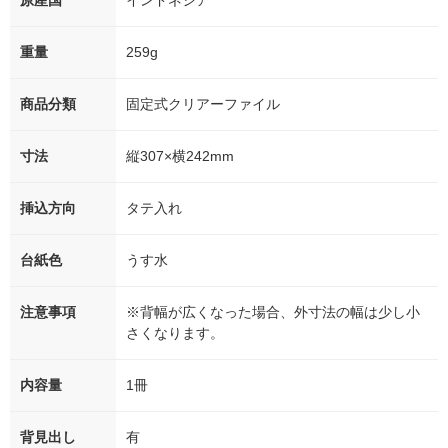
原産国
インドネシア
重量
259g
商品分類
固定式クリアーファイル
寸法
縦307×横242mm
挿込方向
タテ入れ
台紙色
うす水
注意事項
※背幅が広くなった場合、外寸法の幅は少し小
さくなります。
内容量
1冊
背見出し
有