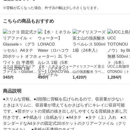
※背幅が広くなった場合、外寸法の幅は少し小さくなります。
こちらの商品もおすすめ
コクヨ 固定式クリア
【水・ミネラルウォー
アイリスフーズ 富士
UCC上島珈琲 
ファイル ＜Glassele
ター】LOHACO Wate
山の強炭酸水 ラベル
OTONOU（
＞（グラッセル） A4
345
r（ロハコウォータ
490
レス 500ml 1箱（24
1,420
ウ） by BLAC
1,284
円
円
円
円
タテ 20ポケット オフ
ー）2L ラベルレス 1
本入）
00ml 1セッ
ホワイト 白 半透明
箱（5本入）（イチオ
商品説明
ラ-GL20W 1冊
シ） オリジナル
●スリムな背幅。●2段階に背幅を広げられるので、収容量が少ない
ときはスリムに、収容量が増えてもかさばらずにキレイに収容可能
です。●背ポケットの背紙の抜き出しがしやすくなる背紙抜き差し穴
付きです。●中紙あり（台紙あり）●A4タテ　●タテ（上）入れ　●ス
タンダードなA4タテの固定式20ポケットのクリアーファイル（クリ
アファイル）。●表紙が不透明のタイプ。