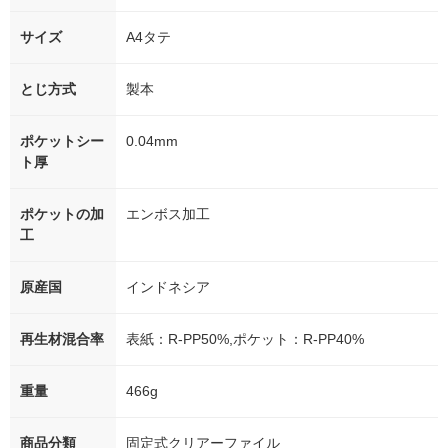
サイズ
A4タテ
とじ方式
製本
ポケットシー
0.04mm
ト厚
ポケットの加
エンボス加工
工
原産国
インドネシア
再生材混合率
表紙：R-PP50%,ポケット：R-PP40%
重量
466g
商品分類
固定式クリアーファイル