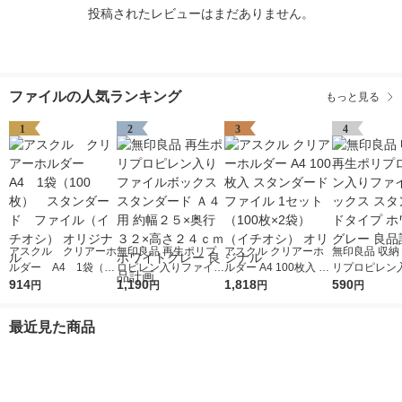
投稿されたレビューはまだありません。
ファイルの人気ランキング
もっと見る
1
2
3
4
アスクル クリアーホ
無印良品 再生ポリプ
アスクル クリアーホ
無印良品 収納
ルダー A4 1袋（10
ロピレン入りファイル
ルダー A4 100枚入 ス
リプロピレン
0枚） スタンダー
914
ボックススタンダード
1,190
タンダード ファイル
1,818
イルボックス 
590
円
円
円
円
ド ファイル（イチオ
Ａ４用 約幅２５×奥行
1セット（100枚×2
ダードタイプ 
シ） オリジナル
３２×高さ２４ｃｍ ホ
袋）（イチオシ） オ
トグレー 良品
最近見た商品
ワイトグレー 良品計
リジナル
画