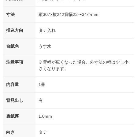
寸法
縦307×横242背幅23〜34※mm
挿込方向
タテ入れ
台紙色
うす水
注意事項
※背幅が広くなった場合、外寸法の幅は少し小
さくなります。
内容量
1冊
背見出し
有
表紙厚
1.0mm
向き
タテ