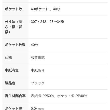
ポケット数
40ポケット 、40枚
外寸法（高
307・242・23〜34※
さ・幅・背
幅）
ポケット枚数
40枚
仕様
替背紙式
中紙有無
中紙あり
製品色
ブラック
再生材配合率
表紙:R-PP50%、ポケット:R-PP40%
ポケット厚
0.04mm