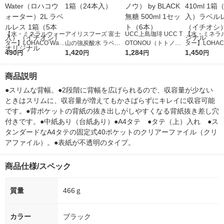
【水・ミネラルウォー
アイリスフーズ 富士
UCC上島珈琲 UCC T
【水・ミネラ
ター】LOHACO Wate
山の強炭酸水 ラベル
OTONOU（トトノ
ター】LOHACO
r（ロハコウォータ
490
レス 500ml 1箱（24
1,420
ウ） by BLACK無糖 5
1,284
r 410ml 1箱
1,450
円
円
円
円
ー）2L ラベルレス 1
本入）
00ml 1セット（6本）
入）ラベルレ
箱（5本入）（イチオ
オシ） オリジ
商品説明
シ） オリジナル
●スリムな背幅。●2段階に背幅を広げられるので、収容量が少ない
ときはスリムに、収容量が増えてもかさばらずにキレイに収容可能
です。●背ポケットの背紙の抜き出しがしやすくなる背紙抜き差し穴
付きです。●中紙あり（台紙あり）●A4タテ　●タテ（上）入れ　●ス
タンダードなA4タテの固定式40ポケットのクリアーファイル（クリ
アファイル）。●表紙が不透明のタイプ。
商品仕様/スペック
質量
466ｇ
カラー
ブラック