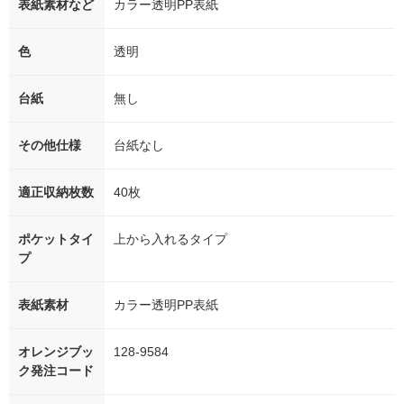
表紙素材など
カラー透明PP表紙
色
透明
台紙
無し
その他仕様
台紙なし
適正収納枚数
40枚
ポケットタイ
上から入れるタイプ
プ
表紙素材
カラー透明PP表紙
オレンジブッ
128-9584
ク発注コード