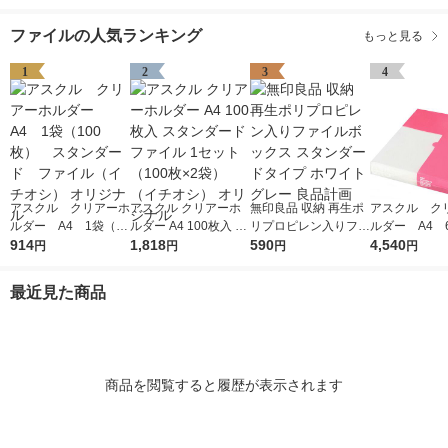
ファイルの人気ランキング
もっと見る
1
2
3
4
アスクル クリアーホ
アスクル クリアーホ
無印良品 収納 再生ポ
アスクル ク
ルダー A4 1袋（10
ルダー A4 100枚入 ス
リプロピレン入りファ
ルダー A4 
0枚） スタンダー
914
タンダード ファイル
1,818
イルボックス スタン
590
エコノミース
4,540
円
円
円
円
ド ファイル（イチオ
1セット（100枚×2
ダードタイプ ホワイ
ァイル オ
シ） オリジナル
袋）（イチオシ） オ
トグレー 良品計画
最近見た商品
リジナル
商品を閲覧すると履歴が表示されます