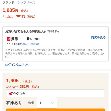
ブランド：
シンプリーズ
1,905
円
（税込）
381
1つあたり
円
（税込）
お買い物でもらえる特典
最大付与率11%
内訳を見る
5
獲得
%
(86pt)
うち4.5%は
利用先・期間限定
ログイン&全額PayPay支払いで獲得できます。原則として税抜金額に対し付与されます。
表示よりも実際の付与数、付与率が少ない場合があります。詳細は内訳からご確認くださ
い。
ログインはこちら
1,905
円
（税込）
381
1つあたり
円
（税込）
5
%
(86pt)
在庫あり
1
数量