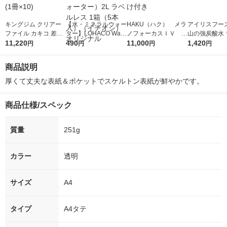
キングジム クリアー
【水・ミネラルウォー
HAKU（ハク） メラ
アイリスフーズ
ファイル カキコ 差し
ター】LOHACO Wate
ノフォーカスＩＶ 4
山の強炭酸水 
替え式 水色 8682-LB
11,220
r（ロハコウォータ
490
5ｇ 資生堂 おまけ
11,000
レス 500ml 1
1,420
円
円
円
円
1セット(1冊×10)
ー）2L ラベルレス 1
付き
本入）
箱（5本入）（イチオ
商品説明
シ） オリジナル
厚くて丈夫な表紙＆ポケットでスケルトン表紙が鮮やかです。
商品仕様/スペック
質量
251g
カラー
透明
サイズ
A4
タイプ
A4タテ