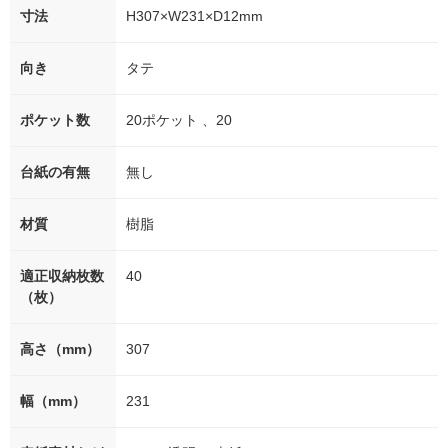
寸法
H307×W231×D12mm
向き
タテ
ポケット数
20ポケット 、20
台紙の有無
無し
材質
樹脂
適正収納枚数
40
（枚）
高さ（mm）
307
幅（mm）
231