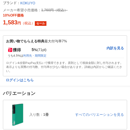
ブランド：
KOKUYO
メーカー希望小売価格：
1,760円（税込）
10%OFF価格
1,583
円
（税込）
セール
お買い物でもらえる特典
最大付与率7%
内訳を見る
5
獲得
%
(71pt)
うち4.5%は
利用先・期間限定
ログイン&全額PayPay支払いで獲得できます。原則として税抜金額に対し付与されます。
表示よりも実際の付与数、付与率が少ない場合があります。詳細は内訳からご確認くださ
い。
ログインはこちら
バリエーション
入り数：
1冊
すべてのバリエーションを見る