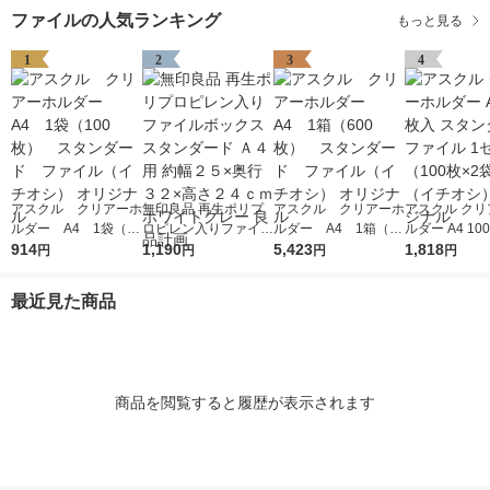
ファイルの人気ランキング
もっと見る
1
2
3
4
アスクル クリアーホ
無印良品 再生ポリプ
アスクル クリアーホ
アスクル クリ
ルダー A4 1袋（10
ロピレン入りファイル
ルダー A4 1箱（60
ルダー A4 10
0枚） スタンダー
914
ボックススタンダード
1,190
0枚） スタンダー
5,423
タンダード フ
1,818
円
円
円
円
ド ファイル（イチオ
Ａ４用 約幅２５×奥行
ド ファイル（イチオ
1セット（100
シ） オリジナル
３２×高さ２４ｃｍ ホ
シ） オリジナル
袋）（イチオシ
最近見た商品
ワイトグレー 良品計
リジナル
画
商品を閲覧すると履歴が表示されます