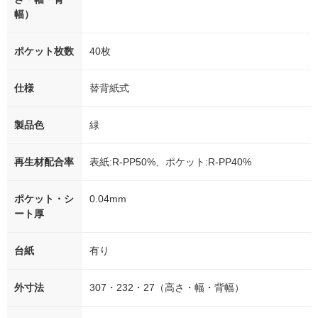
幅）
ポケット枚数
40枚
仕様
替背紙式
製品色
緑
再生材配合率
表紙:R-PP50%、ポケット:R-PP40%
ポケット・シ
0.04mm
ート厚
台紙
有り
外寸法
307・232・27（高さ・幅・背幅）