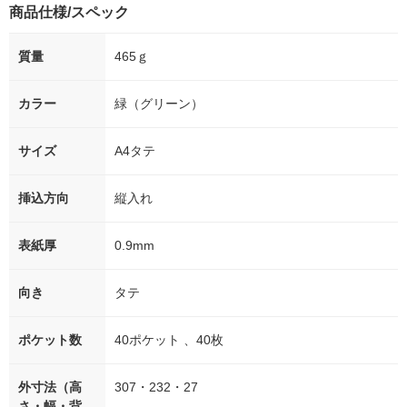
商品仕様/スペック
質量
465ｇ
カラー
緑（グリーン）
サイズ
A4タテ
挿込方向
縦入れ
表紙厚
0.9mm
向き
タテ
ポケット数
40ポケット 、40枚
外寸法（高
307・232・27
さ・幅・背