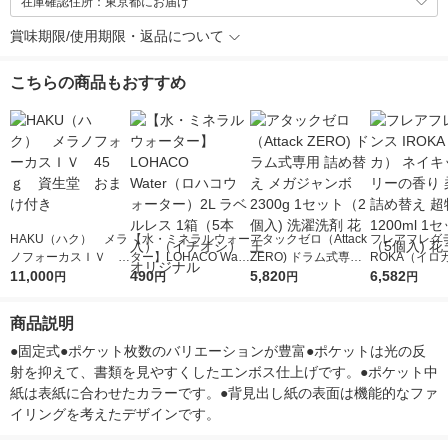
在庫確認住所：東京都にお届け
賞味期限/使用期限・返品について
こちらの商品もおすすめ
HAKU（ハク） メラ
【水・ミネラルウォー
アタックゼロ（Attack
フレアフレグラ
ノフォーカスＩＶ 4
ター】LOHACO Wate
ZERO) ドラム式専用
ROKA（イロ
5ｇ 資生堂 おまけ
11,000
r（ロハコウォータ
490
詰め替え メガジャン
5,820
イキッドリリ
6,582
円
円
円
円
付き
ー）2L ラベルレス 1
ボ 2300g 1セット（2
柔軟剤 詰め替
箱（5本入）（イチオ
個入) 洗濯洗剤 花王
大 1200ml 
商品説明
シ） オリジナル
（5個入) 花王
●固定式●ポケット枚数のバリエーションが豊富●ポケットは光の反
射を抑えて、書類を見やすくしたエンボス仕上げです。●ポケット中
紙は表紙に合わせたカラーです。●背見出し紙の表面は機能的なファ
イリングを考えたデザインです。