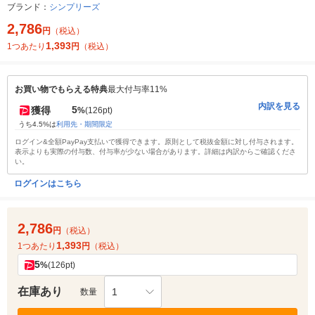
ブランド：
シンプリーズ
2,786
円
（税込）
1,393
1つあたり
円
（税込）
お買い物でもらえる特典
最大付与率11%
内訳を見る
5
獲得
%
(126pt)
うち4.5%は
利用先・期間限定
ログイン&全額PayPay支払いで獲得できます。原則として税抜金額に対し付与されます。
表示よりも実際の付与数、付与率が少ない場合があります。詳細は内訳からご確認くださ
い。
ログインはこちら
2,786
円
（税込）
1,393
1つあたり
円
（税込）
5
%
(126pt)
在庫あり
1
数量