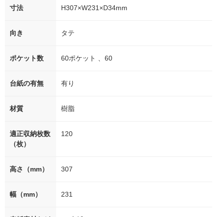
寸法
H307×W231×D34mm
向き
タテ
ポケット数
60ポケット 、60
台紙の有無
有り
材質
樹脂
適正収納枚数
120
（枚）
高さ（mm）
307
幅（mm）
231