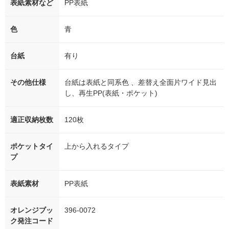
表紙素材など
PP表紙
色
青
台紙
有り
その他仕様
台紙は表紙と同系色 、差替え全面片ワイド見出
し、再生PP(表紙・ポケット)
適正収納枚数
120枚
ポケットタイ
上から入れるタイプ
プ
表紙素材
PP表紙
オレンジブッ
396-0072
ク発注コード