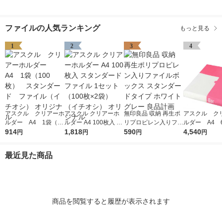
ファイルの人気ランキング
もっと見る
1
2
3
4
アスクル クリアーホ
アスクル クリアーホ
無印良品 収納 再生ポ
アスクル ク
ルダー A4 1袋（10
ルダー A4 100枚入 ス
リプロピレン入りファ
ルダー A4 
0枚） スタンダー
914
タンダード ファイル
1,818
イルボックス スタン
590
エコノミース
4,540
円
円
円
円
ド ファイル（イチオ
1セット（100枚×2
ダードタイプ ホワイ
ァイル オ
シ） オリジナル
袋）（イチオシ） オ
トグレー 良品計画
最近見た商品
リジナル
商品を閲覧すると履歴が表示されます