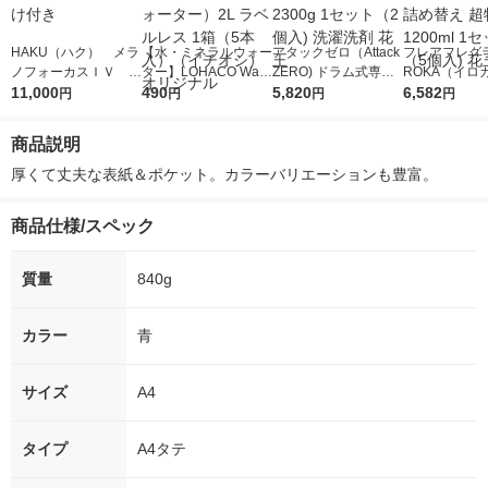
HAKU（ハク） メラ
【水・ミネラルウォー
アタックゼロ（Attack
フレアフレグラ
ノフォーカスＩＶ 4
ター】LOHACO Wate
ZERO) ドラム式専用
ROKA（イロ
5ｇ 資生堂 おまけ
11,000
r（ロハコウォータ
490
詰め替え メガジャン
5,820
イキッドリリ
6,582
円
円
円
円
付き
ー）2L ラベルレス 1
ボ 2300g 1セット（2
柔軟剤 詰め替
箱（5本入）（イチオ
個入) 洗濯洗剤 花王
大 1200ml 
商品説明
シ） オリジナル
（5個入) 花王
厚くて丈夫な表紙＆ポケット。カラーバリエーションも豊富。
商品仕様/スペック
質量
840g
カラー
青
サイズ
A4
タイプ
A4タテ