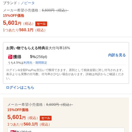
ブランド：
ノビータ
メーカー希望小売価格：
6,600円（税込）
15%OFF価格
5,601
円
（税込）
セール
560.1
1つあたり
円
（税込）
お買い物でもらえる特典
最大付与率16%
内訳を見る
5
獲得
%
(256pt)
うち4.5%は
利用先・期間限定
ログイン&全額PayPay支払いで獲得できます。原則として税抜金額に対し付与されます。
表示よりも実際の付与数、付与率が少ない場合があります。詳細は内訳からご確認くださ
い。
ログインはこちら
メーカー希望小売価格：
6,600円（税込）
15%OFF価格
5,601
円
（税込）
セール
560.1
1つあたり
円
（税込）