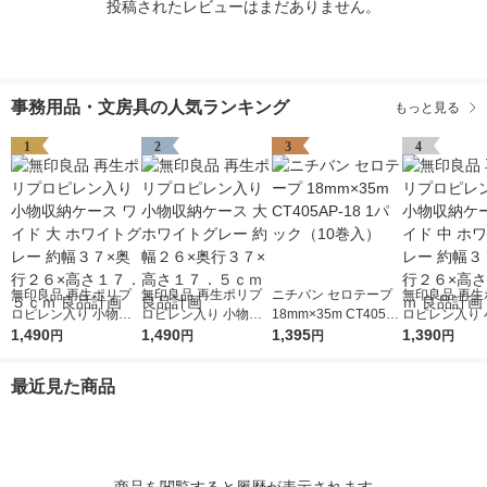
投稿されたレビューはまだありません。
事務用品・文房具の人気ランキング
もっと見る
1
2
3
4
無印良品 再生ポリプ
無印良品 再生ポリプ
ニチバン セロテープ
無印良品 再生
ロピレン入り 小物収
ロピレン入り 小物収
18mm×35m CT405A
ロピレン入り 
納ケース ワイド 大 ホ
1,490
納ケース 大 ホワイト
1,490
P-18 1パック（10巻
1,395
納ケース ワイド
1,390
円
円
円
円
ワイトグレー 約幅３
グレー 約幅２６×奥行
入）
ワイトグレー 
７×奥行２６×高さ１
３７×高さ１７．５ｃ
７×奥行２６×
最近見た商品
７．５ｃｍ 良品計画
ｍ 良品計画
２ｃｍ 良品計