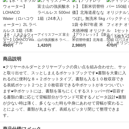
【水・ミネラルウォー
アイリスフーズ 富士
【アウトレット】【新
ティッシュペー
ター】LOHACO Wate
山の強炭酸水 ラベル
米切替特価】北海道産
50組 ロハコ
r（ロハコウォータ
490
レス 500ml 1箱（24
1,420
ななつぼし 無洗米 5k
2,980
ルソフトパッ
470
円
円
円
円
ー）2L ラベルレス 1
本入）
g 1袋 令和7年産 米 木
シュ フィオナ
箱（5本入）（イチオ
徳神糧 オリジナル
ナル 1セット
商品説明
シ） オリジナル
個：5個入×2
オリジナル
●クリヤーホルダーとクリヤーブックの良い点を組み合わせた、サッ
と取り出せて、スッとしまえるポケットブックです●書類を大量に入
れるのに便利な８＋２ポケットタイプ。書類も入る１０枚収容でき
る表紙ポケット２つと２０枚収容できる中ポケットが８つついてい
ます●中ポケットには、書類を落ちにくくするストッパー付●収容す
る書類の量に応じて背幅部分がラウンド可変するノビータ設計●書類
が少ない時は薄く、多くなった時も中身にあわせて背幅が変わるこ
とによって、書類が丸まらず、表紙もピッタリ閉じて整理できま
す。
商品仕様/スペック