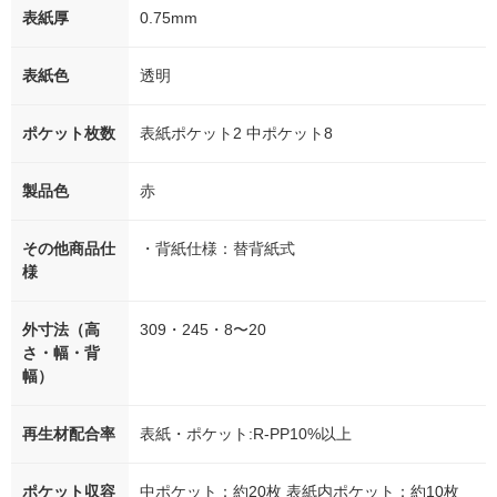
表紙厚
0.75mm
表紙色
透明
ポケット枚数
表紙ポケット2 中ポケット8
製品色
赤
その他商品仕
・背紙仕様：替背紙式
様
外寸法（高
309・245・8〜20
さ・幅・背
幅）
再生材配合率
表紙・ポケット:R-PP10%以上
ポケット収容
中ポケット：約20枚 表紙内ポケット：約10枚