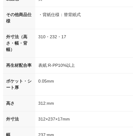
その他商品仕
・背紙仕様：替背紙式
様
外寸法（高
310・232・17
さ・幅・背
幅）
再生材配合率
表紙:R-PP10%以上
ポケット・シ
0.05mm
ート厚
高さ
312:mm
外寸法
312×237×17mm
幅
237:mm