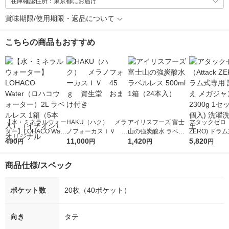
在庫確認住所：東京都にお届け
賞味期限/使用期限・返品について
こちらの商品もおすすめ
【水・ミネラルウォー
HAKU（ハク） メラ
アイリスフーズ 富士
アタックゼロ（A
ター】LOHACO Wate
ノフォーカスＩＶ 4
山の強炭酸水 ラベル
ZERO) ドラ
r（ロハコウォータ
490
5ｇ 資生堂 おまけ
11,000
レス 500ml 1箱（24
1,420
詰め替え メガ
5,820
円
円
円
円
ー）2L ラベルレス 1
付き
本入）
ボ 2300g 1
箱（5本入）（イチオ
個入) 洗濯洗剤
商品仕様/スペック
シ） オリジナル
ポケット数
20枚（40ポケット）
向き
タテ