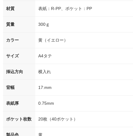
材質
表紙：R-PP、ポケット：PP
質量
300ｇ
カラー
黄（イエロー）
サイズ
A4タテ
挿込方向
横入れ
背幅
17:mm
表紙厚
0.75mm
ポケット枚数
20枚（40ポケット）
製品色
黄