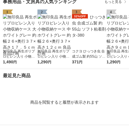
事務用品・文房具の人気ランキング
もっと見る
1
2
3
4
32%OFF
無印良品 再生ポリプ
無印良品 再生ポリプ
コクヨ ひっつき虫 合
無印良品 再生
ロピレン入り 小物収
ロピレン入り 小物収
成ゴム製 約55山 ソフ
ロピレン入り 
納ケース 大 ホワイト
1,490
納ケース 中 ホワイト
1,290
ト粘着剤 タ-380
371
納ケース 小 
1,290
円
円
円
円
グレー 約幅２６×奥行
グレー 約幅２６×奥行
グレー 約幅２
３７×高さ１７．５ｃ
３７×高さ１２ｃｍ 良
３７×高さ９ｃ
最近見た商品
ｍ 良品計画
品計画
計画
商品を閲覧すると履歴が表示されます