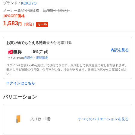
ブランド：
KOKUYO
メーカー希望小売価格：
1,760円（税込）
10%OFF価格
1,583
円
（税込）
セール
お買い物でもらえる特典
最大付与率11%
内訳を見る
5
獲得
%
(71pt)
うち4.5%は
利用先・期間限定
ログイン&全額PayPay支払いで獲得できます。原則として税抜金額に対し付与されます。
表示よりも実際の付与数、付与率が少ない場合があります。詳細は内訳からご確認くださ
い。
ログインはこちら
バリエーション
入り数：
1冊
すべてのバリエーションを見る