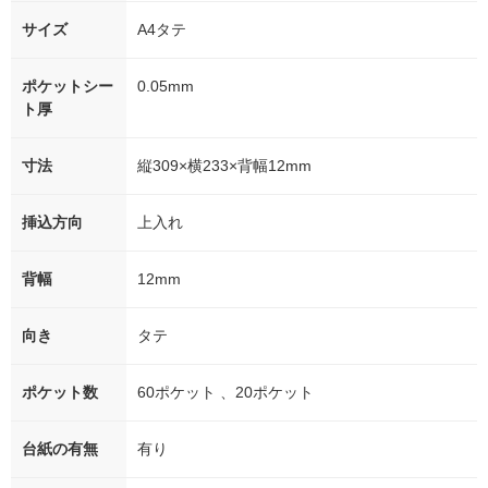
サイズ
A4タテ
ポケットシー
0.05mm
ト厚
寸法
縦309×横233×背幅12mm
挿込方向
上入れ
背幅
12mm
向き
タテ
ポケット数
60ポケット 、20ポケット
台紙の有無
有り