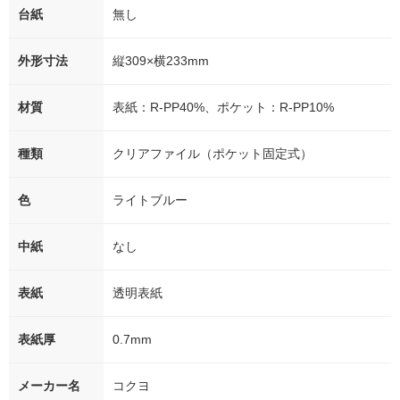
台紙
無し
外形寸法
縦309×横233mm
材質
表紙：R-PP40%、ポケット：R-PP10%
種類
クリアファイル（ポケット固定式）
色
ライトブルー
中紙
なし
表紙
透明表紙
表紙厚
0.7mm
メーカー名
コクヨ