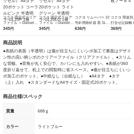
コクヨ 固定式クリア
コクヨ 固定式クリア
コクヨ リムーバー 10
コクヨ 用途別
ファイル ＜Glassele
ファイル ＜Glassele
号針用除針器 黒 SL-R
打合せ記録帳
＞（グラッセル） A4
345
＞（グラッセル） A4
345
10D 1本
636
Ｂ５４０枚ノ
369
円
円
円
円
タテ 20ポケット コー
タテ 20ポケット ライ
1冊
ラルピンク 半透明 ラ-
トグリーン 半透明 ラ-
商品説明
GL20P 1冊
GL20LG 1冊
●表紙の表面（半透明）は傷が目立ちにくいシボ加工で裏面はデザイ
ン性の高い柄シボのクリアーファイル（クリアファイル）。●スリム
な背幅。●背角が丸く安心で、カバンにも入れやすい。●表紙が360
度折り返せて、机上での閲覧時に省スペース。●傷が目立ちにくいシ
ボ加工のポケット。●中紙なし（台紙なし）　●A4タテ　●タテ
（上）入れ　●スタンダードなA4サイズ・固定式20ポケット。
商品仕様/スペック
質量
688ｇ
カラー
ライトブルー