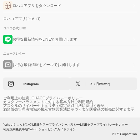
ロハコアプリをダウンロード
ロハコアプリについて
ロハコ公式LINE
お得な最新情報をLINEでお届けします
ニュースレター
お得な最新情報をメールでお届けします
Instagram
X（旧Twitter）
ご利用上の注意
LOHACOプライバシーポリシー
カスタマーハラスメントに対する基本方針
ご利用規約
アスクルのサイバーセキュリティ
特定商取引法に基づく表記
酒類販売管理者標識の掲示
古物営業法に基づく表記
医薬品の販売に関する表示
Yahoo!ショッピング
LINEヤフープライバシーポリシー
LINEヤフープライバシーセンター
利用規約
免責事項
Yahoo!ショッピングガイドライン
© LY Corporation