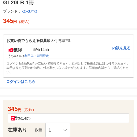
GL20LB 1冊
ブランド：
KOKUYO
345
円
（税込）
お買い物でもらえる特典
最大付与率7%
内訳を見る
5
獲得
%
(14pt)
うち4.5%は
利用先・期間限定
ログイン&全額PayPay支払いで獲得できます。原則として税抜金額に対し付与されます。
表示よりも実際の付与数、付与率が少ない場合があります。詳細は内訳からご確認くださ
い。
ログインはこちら
345
円
（税込）
5
%
(14pt)
在庫あり
1
数量