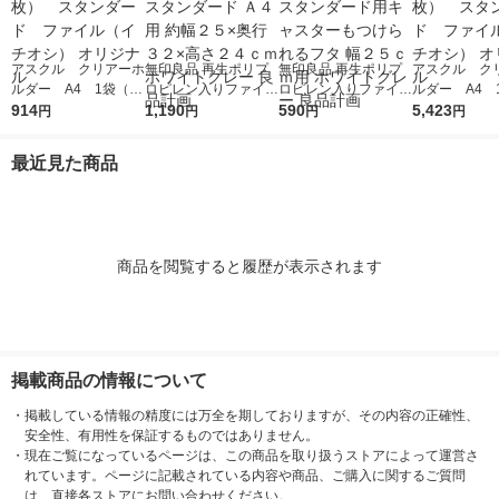
アスクル クリアーホ
無印良品 再生ポリプ
無印良品 再生ポリプ
アスクル ク
ルダー A4 1袋（10
ロピレン入りファイル
ロピレン入りファイル
ルダー A4 
0枚） スタンダー
914
ボックススタンダード
1,190
ボックススタンダード
590
0枚） スタ
5,423
円
円
円
円
ド ファイル（イチオ
Ａ４用 約幅２５×奥行
用キャスターもつけら
ド ファイル
シ） オリジナル
３２×高さ２４ｃｍ ホ
れるフタ 幅２５ｃｍ
シ） オリジナ
最近見た商品
ワイトグレー 良品計
用 ホワイトグレー 良
画
品計画
商品を閲覧すると履歴が表示されます
掲載商品の情報について
・
掲載している情報の精度には万全を期しておりますが、その内容の正確性、
安全性、有用性を保証するものではありません。
・
現在ご覧になっているページは、この商品を取り扱うストアによって運営さ
れています。ページに記載されている内容や商品、ご購入に関するご質問
は、直接各ストアにお問い合わせください。