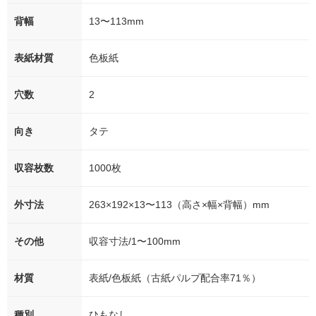
背幅
13〜113mm
表紙材質
色板紙
穴数
2
向き
タテ
収容枚数
1000枚
外寸法
263×192×13〜113（高さ×幅×背幅）mm
その他
収容寸法/1〜100mm
材質
表紙/色板紙（古紙パルプ配合率71％）
種別
ひもなし