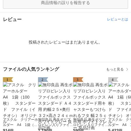
商品情報の誤りを報告する
レビュー
レビューとは
投稿されたレビューはまだありません。
ファイルの人気ランキング
もっと見る
1
2
3
4
アスクル クリアーホ
無印良品 再生ポリプ
無印良品 再生ポリプ
アスクル ク
ルダー A4 1袋（10
ロピレン入りファイル
ロピレン入りファイル
ルダー A4 
0枚） スタンダー
914
ボックススタンダード
1,190
ボックススタンダード
590
0枚） スタ
5,423
円
円
円
円