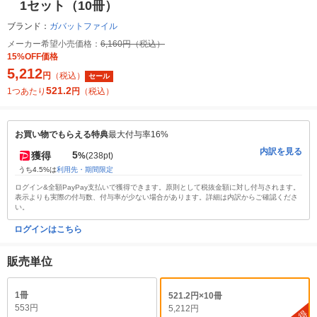
1セット（10冊）
ブランド：
ガバットファイル
メーカー希望小売価格：
6,160円（税込）
15%OFF価格
5,212
円
（税込）
セール
521.2
1つあたり
円
（税込）
お買い物でもらえる特典
最大付与率16%
内訳を見る
5
獲得
%
(238pt)
うち4.5%は
利用先・期間限定
ログイン&全額PayPay支払いで獲得できます。原則として税抜金額に対し付与されます。
表示よりも実際の付与数、付与率が少ない場合があります。詳細は内訳からご確認くださ
い。
ログインはこちら
販売単位
1冊
521.2円×10冊
553円
5,212円