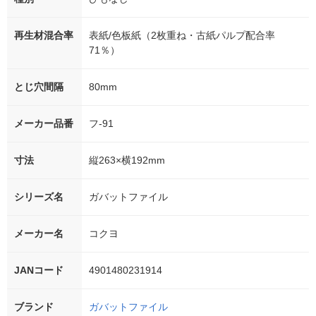
再生材混合率
表紙/色板紙（2枚重ね・古紙パルプ配合率
71％）
とじ穴間隔
80mm
メーカー品番
フ-91
寸法
縦263×横192mm
シリーズ名
ガバットファイル
メーカー名
コクヨ
JANコード
4901480231914
ブランド
ガバットファイル