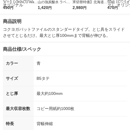
ター】LOHACO Wate
山の強炭酸水 ラベル
米切替特価】北海道産
50組 ロハコ
r（ロハコウォータ
490
レス 500ml 1箱（24
1,420
ななつぼし 無洗米 5k
2,980
ルソフトパッ
470
円
円
円
円
ー）2L ラベルレス 1
本入）
g 1袋 令和7年産 米 木
シュ フィオナ
箱（5本入）（イチオ
徳神糧 オリジナル
ナル 1セット
商品説明
シ） オリジナル
個：5個入×2
オリジナル
コクヨガバットファイルのスタンダードタイプ。とじ具をスライド
させてとじるだけ。最大とじ厚100mmまで背幅が伸びる。
商品仕様/スペック
カラー
青
サイズ
B5タテ
とじ厚
最大約100mm
最大収容枚数
コピー用紙約1000枚
特長
背幅伸縮