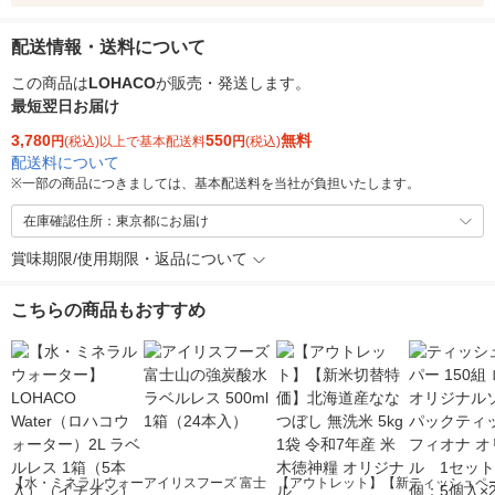
配送情報・送料について
この商品は
LOHACO
が販売・発送します。
最短翌日お届け
3,780
550
無料
円
(税込)以上で基本配送料
円
(税込)
配送料について
※
一部の商品につきましては、基本配送料を当社が負担いたします。
在庫確認住所：東京都にお届け
賞味期限/使用期限・返品について
こちらの商品もおすすめ
【水・ミネラルウォー
アイリスフーズ 富士
【アウトレット】【新
ティッシュペー