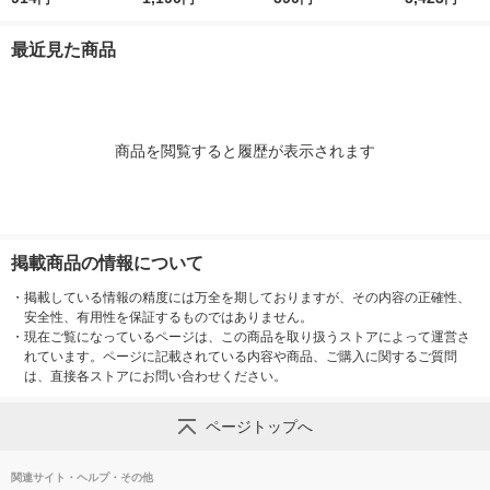
ド ファイル（イチオ
Ａ４用 約幅２５×奥行
用キャスターもつけら
ド ファイル
シ） オリジナル
３２×高さ２４ｃｍ ホ
れるフタ 幅２５ｃｍ
シ） オリジナ
最近見た商品
ワイトグレー 良品計
用 ホワイトグレー 良
画
品計画
商品を閲覧すると履歴が表示されます
掲載商品の情報について
・
掲載している情報の精度には万全を期しておりますが、その内容の正確性、
安全性、有用性を保証するものではありません。
・
現在ご覧になっているページは、この商品を取り扱うストアによって運営さ
れています。ページに記載されている内容や商品、ご購入に関するご質問
は、直接各ストアにお問い合わせください。
ページトップへ
関連サイト・ヘルプ・その他