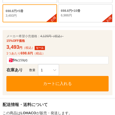
698.6円×10冊
698.6円×5冊
6,986円
3,493円
お得
お得
メーカー希望小売価格：
4,125円（税込）
15%OFF価格
3,493
円
（税込）
セール
698.6
1つあたり
円
（税込）
5
%
(159pt)
在庫あり
1
数量
カートに入れる
配送情報・送料について
この商品は
LOHACO
が販売・発送します。