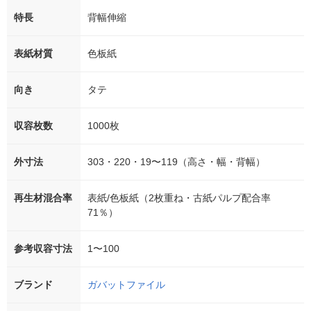
特長
背幅伸縮
表紙材質
色板紙
向き
タテ
収容枚数
1000枚
外寸法
303・220・19〜119（高さ・幅・背幅）
再生材混合率
表紙/色板紙（2枚重ね・古紙パルプ配合率
71％）
参考収容寸法
1〜100
ブランド
ガバットファイル