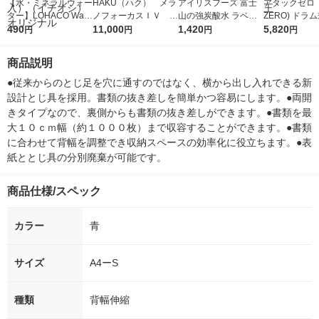
【水・ミネラルウォー
HAKU（ハク） メラ
アイリスフーズ 富士
アタックゼロ（A
ター】LOHACO Wate
ノフォーカスＩＶ 4
山の強炭酸水 ラベル
ZERO) ドラ
r（ロハコウォータ
490
5ｇ 資生堂 おまけ
11,000
レス 500ml 1箱（24
1,420
詰め替え メガ
5,820
円
円
円
円
ー）2L ラベルレス 1
付き
本入）
ボ 2300g 1
箱（5本入）（イチオ
個入) 洗濯洗剤
商品説明
シ） オリジナル
●従来からのとじ足を穴に通すのではなく、横から出し入れできる新
設計とじ具を採用。書類の抜き差しを簡単かつ容易にします。●両開
きタイプなので、裏側からも書類の抜き差しができます。●書類を最
大１０ｃｍ幅（約１０００枚）まで収容することができます。●書類
に合わせて背幅を調整でき収納スペースの効率化に役立ちます。●表
紙ととじ具の分別廃棄が可能です。
商品仕様/スペック
カラー
青
サイズ
A4ーS
種類
背幅伸縮