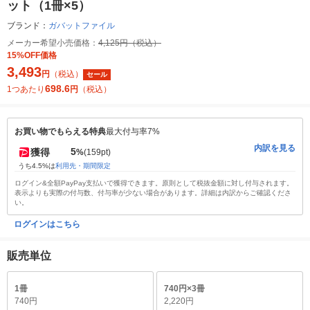
ット（1冊×5）
ブランド：
ガバットファイル
メーカー希望小売価格：
4,125円（税込）
15%OFF価格
3,493
円
（税込）
セール
698.6
1つあたり
円
（税込）
お買い物でもらえる特典
最大付与率7%
内訳を見る
5
獲得
%
(159pt)
うち4.5%は
利用先・期間限定
ログイン&全額PayPay支払いで獲得できます。原則として税抜金額に対し付与されます。
表示よりも実際の付与数、付与率が少ない場合があります。詳細は内訳からご確認くださ
い。
ログインはこちら
販売単位
1冊
740円×3冊
740円
2,220円