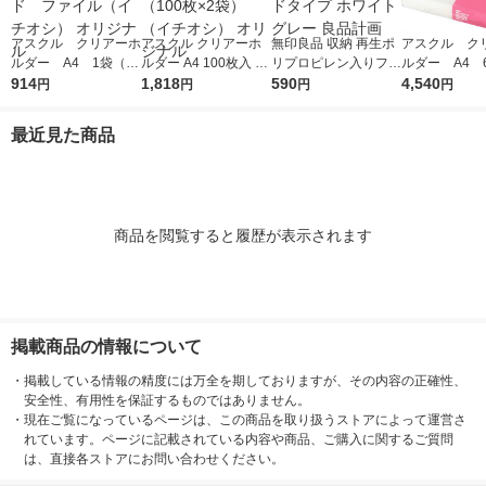
アスクル クリアーホ
アスクル クリアーホ
無印良品 収納 再生ポ
アスクル ク
ルダー A4 1袋（10
ルダー A4 100枚入 ス
リプロピレン入りファ
ルダー A4 
0枚） スタンダー
914
タンダード ファイル
1,818
イルボックス スタン
590
エコノミース
4,540
円
円
円
円
ド ファイル（イチオ
1セット（100枚×2
ダードタイプ ホワイ
ァイル オ
シ） オリジナル
袋）（イチオシ） オ
トグレー 良品計画
最近見た商品
リジナル
商品を閲覧すると履歴が表示されます
掲載商品の情報について
・
掲載している情報の精度には万全を期しておりますが、その内容の正確性、
安全性、有用性を保証するものではありません。
・
現在ご覧になっているページは、この商品を取り扱うストアによって運営さ
れています。ページに記載されている内容や商品、ご購入に関するご質問
は、直接各ストアにお問い合わせください。