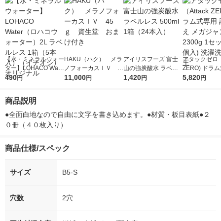
【水・ミネラルウォー
HAKU（ハク） メラ
アイリスフーズ 富士
アタックゼロ（A
ター】LOHACO Wate
ノフォーカスＩＶ 4
山の強炭酸水 ラベル
ZERO) ドラ
r（ロハコウォータ
490
5ｇ 資生堂 おまけ
11,000
レス 500ml 1箱（24
1,420
詰め替え メガ
5,820
円
円
円
円
ー）2L ラベルレス 1
付き
本入）
ボ 2300g 1
箱（5本入）（イチオ
個入) 洗濯洗剤
商品説明
シ） オリジナル
●全面白地なので自由に文字を書き込めます。●材質・板目表紙●２
０冊（４０枚入り）
商品仕様/スペック
サイズ
B5-S
穴数
2穴