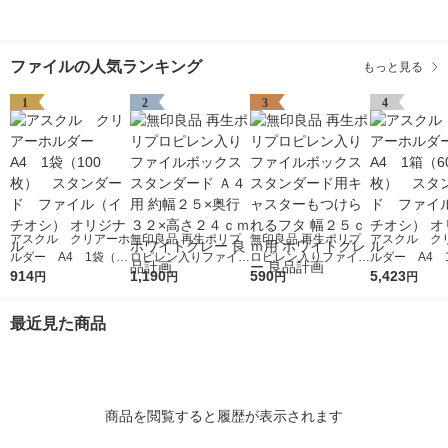
ファイルの人気ランキング
もっと見る
1
2
3
4
アスクル クリアーホ
無印良品 再生ポリプ
無印良品 再生ポリプ
アスクル ク
ルダー A4 1袋（10
ロピレン入りファイル
ロピレン入りファイル
ルダー A4 
0枚） スタンダー
914
ボックススタンダード
1,190
ボックススタンダード
590
0枚） スタ
5,423
円
円
円
円
ド ファイル（イチオ
Ａ４用 約幅２５×奥行
用キャスターもつけら
ド ファイル
シ） オリジナル
３２×高さ２４ｃｍ ホ
れるフタ 幅２５ｃｍ
シ） オリジナ
最近見た商品
ワイトグレー 良品計
用 ホワイトグレー 良
画
品計画
商品を閲覧すると履歴が表示されます