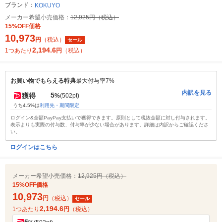
ブランド：
KOKUYO
メーカー希望小売価格：
12,925円（税込）
15%OFF価格
10,973
円
（税込）
セール
2,194.6
1つあたり
円
（税込）
お買い物でもらえる特典
最大付与率7%
内訳を見る
5
獲得
%
(502pt)
うち4.5%は
利用先・期間限定
ログイン&全額PayPay支払いで獲得できます。原則として税抜金額に対し付与されます。
表示よりも実際の付与数、付与率が少ない場合があります。詳細は内訳からご確認くださ
い。
ログインはこちら
メーカー希望小売価格：
12,925円（税込）
15%OFF価格
10,973
円
（税込）
セール
2,194.6
1つあたり
円
（税込）