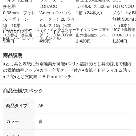
フリクションボールス
【水・ミネラルウォー
アイリスフーズ 富士
UCC上島珈琲 
リム替芯 多色用 0.
ター】LOHACO Wate
山の強炭酸水 ラベル
OTONOU（
38mm フォレストグ
900
r（ロハコウォータ
490
レス 500ml 1箱（24
1,420
ウ） by BLAC
1,284
円
円
円
円
リーン 緑 10本 L
ー）2L ラベルレス 1
本入）
00ml 1セッ
FBTRF12UF-FG パ
箱（5本入）（イチオ
商品説明
イロット
シ） オリジナル
●とじ具と表紙に分別廃棄が可能●スリム設計のとじ具の採用で棚内
の収納効率アップ●カラー仕切カード付き●表紙／ＰＰフィルム貼り
●２穴●とじ穴間隔／８０ｍｍピッチ
商品仕様/スペック
商品タイプ
A5
カラー
青