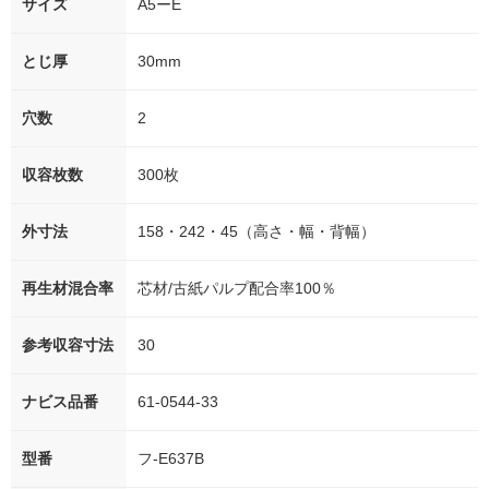
サイズ
A5ーE
とじ厚
30mm
穴数
2
収容枚数
300枚
外寸法
158・242・45（高さ・幅・背幅）
再生材混合率
芯材/古紙パルプ配合率100％
参考収容寸法
30
ナビス品番
61-0544-33
型番
フ-E637B