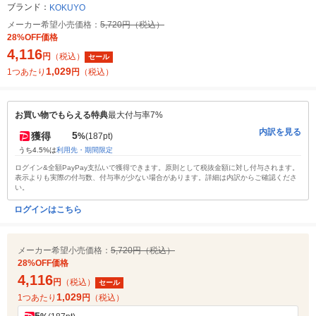
ブランド：
KOKUYO
メーカー希望小売価格：
5,720円（税込）
28%OFF価格
4,116
円
（税込）
セール
1,029
1つあたり
円
（税込）
お買い物でもらえる特典
最大付与率7%
内訳を見る
5
獲得
%
(187pt)
うち4.5%は
利用先・期間限定
ログイン&全額PayPay支払いで獲得できます。原則として税抜金額に対し付与されます。
表示よりも実際の付与数、付与率が少ない場合があります。詳細は内訳からご確認くださ
い。
ログインはこちら
メーカー希望小売価格：
5,720円（税込）
28%OFF価格
4,116
円
（税込）
セール
1,029
1つあたり
円
（税込）