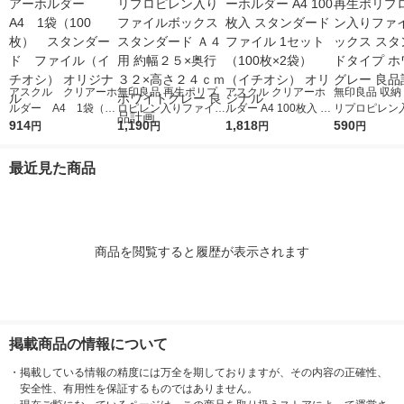
アスクル クリアーホ
無印良品 再生ポリプ
アスクル クリアーホ
無印良品 収納
ルダー A4 1袋（10
ロピレン入りファイル
ルダー A4 100枚入 ス
リプロピレン
0枚） スタンダー
914
ボックススタンダード
1,190
タンダード ファイル
1,818
イルボックス 
590
円
円
円
円
ド ファイル（イチオ
Ａ４用 約幅２５×奥行
1セット（100枚×2
ダードタイプ 
シ） オリジナル
３２×高さ２４ｃｍ ホ
袋）（イチオシ） オ
トグレー 良品
最近見た商品
ワイトグレー 良品計
リジナル
画
商品を閲覧すると履歴が表示されます
掲載商品の情報について
・
掲載している情報の精度には万全を期しておりますが、その内容の正確性、
安全性、有用性を保証するものではありません。