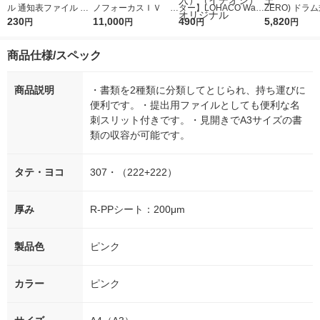
ル 通知表ファイル A4
ノフォーカスＩＶ 4
ター】LOHACO Wate
ZERO) ドラ
6ポケット タテ入れ
230
5ｇ 資生堂 おまけ
11,000
r（ロハコウォータ
490
詰め替え メガ
5,820
円
円
円
円
ライトブルー 79872 1
付き
ー）2L ラベルレス 1
ボ 2300g 1
冊
箱（5本入）（イチオ
個入) 洗濯洗剤
商品仕様/スペック
シ） オリジナル
商品説明
・書類を2種類に分類してとじられ、持ち運びに
便利です。・提出用ファイルとしても便利な名
刺スリット付きです。・見開きでA3サイズの書
類の収容が可能です。
タテ・ヨコ
307・（222+222）
厚み
R-PPシート：200μm
製品色
ピンク
カラー
ピンク