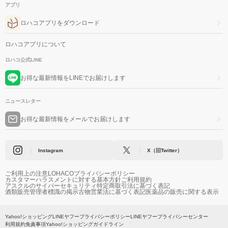
アプリ
ロハコアプリをダウンロード
ロハコアプリについて
ロハコ公式LINE
お得な最新情報をLINEでお届けします
ニュースレター
お得な最新情報をメールでお届けします
Instagram
X（旧Twitter）
ご利用上の注意
LOHACOプライバシーポリシー
カスタマーハラスメントに対する基本方針
ご利用規約
アスクルのサイバーセキュリティ
特定商取引法に基づく表記
酒類販売管理者標識の掲示
古物営業法に基づく表記
医薬品の販売に関する表示
Yahoo!ショッピング
LINEヤフープライバシーポリシー
LINEヤフープライバシーセンター
利用規約
免責事項
Yahoo!ショッピングガイドライン