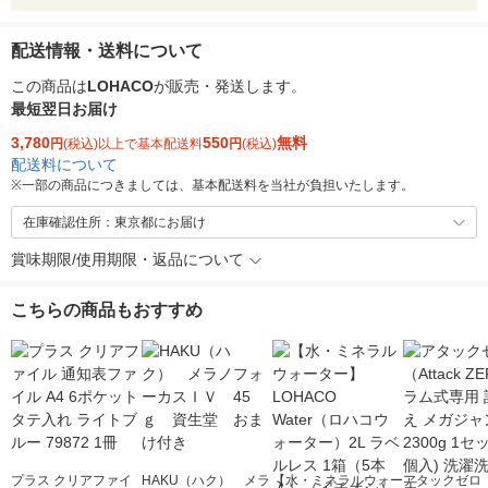
配送情報・送料について
この商品は
LOHACO
が販売・発送します。
最短翌日お届け
3,780
550
無料
円
(税込)以上で基本配送料
円
(税込)
配送料について
※
一部の商品につきましては、基本配送料を当社が負担いたします。
在庫確認住所：東京都にお届け
賞味期限/使用期限・返品について
こちらの商品もおすすめ
プラス クリアファイ
HAKU（ハク） メラ
【水・ミネラルウォー
アタックゼロ（A