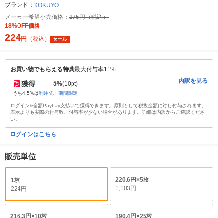
ブランド：
KOKUYO
メーカー希望小売価格：
275円（税込）
18%OFF価格
224
円
（税込）
セール
お買い物でもらえる特典
最大付与率11%
内訳を見る
5
獲得
%
(10pt)
うち4.5%は
利用先・期間限定
ログイン&全額PayPay支払いで獲得できます。原則として税抜金額に対し付与されます。
表示よりも実際の付与数、付与率が少ない場合があります。詳細は内訳からご確認くださ
い。
ログインはこちら
販売単位
220.6円×5枚
1枚
1,103円
224円
216.3円×10枚
190.4円×25枚