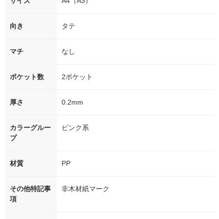
サイズ
A4（A3）
向き
タテ
マチ
なし
ポケット数
2ポケット
厚さ
0.2mm
カラーグルー
ピンク系
プ
材質
PP
その他特記事
非木材紙マーク
項