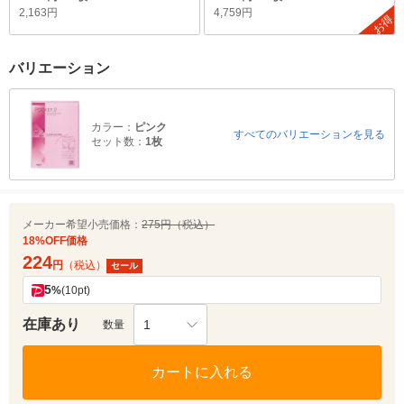
2,163円
4,759円
お得
バリエーション
カラー：
ピンク
すべてのバリエーションを見る
セット数：
1枚
メーカー希望小売価格：
275円（税込）
18%OFF価格
224
円
（税込）
セール
5
%
(10pt)
在庫あり
1
数量
カートに入れる