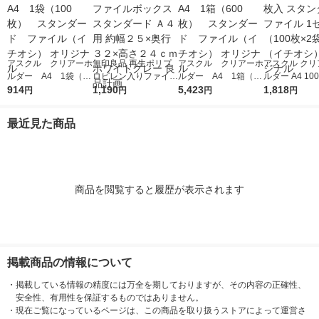
アスクル クリアーホ
無印良品 再生ポリプ
アスクル クリアーホ
アスクル クリ
ルダー A4 1袋（10
ロピレン入りファイル
ルダー A4 1箱（60
ルダー A4 10
0枚） スタンダー
914
ボックススタンダード
1,190
0枚） スタンダー
5,423
タンダード フ
1,818
円
円
円
円
ド ファイル（イチオ
Ａ４用 約幅２５×奥行
ド ファイル（イチオ
1セット（100
シ） オリジナル
３２×高さ２４ｃｍ ホ
シ） オリジナル
袋）（イチオシ
最近見た商品
ワイトグレー 良品計
リジナル
画
商品を閲覧すると履歴が表示されます
掲載商品の情報について
・
掲載している情報の精度には万全を期しておりますが、その内容の正確性、
安全性、有用性を保証するものではありません。
・
現在ご覧になっているページは、この商品を取り扱うストアによって運営さ