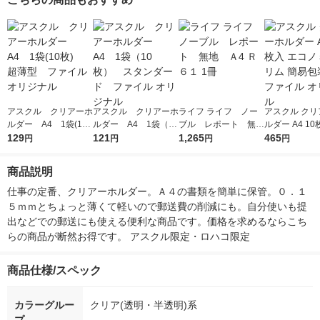
アスクル クリアーホ
アスクル クリアーホ
ライフ ライフ ノー
アスクル クリ
ルダー A4 1袋(10
ルダー A4 1袋（10
ブル レポート 無
ルダー A4 10
枚) 超薄型 ファイ
129
枚） スタンダード
121
地 Ａ4 Ｒ６１ 1冊
1,265
コノミースリム
465
円
円
円
円
ル オリジナル
ファイル オリジナル
包装 5袋 ファイ
リジナル
商品説明
仕事の定番、クリアーホルダー。Ａ４の書類を簡単に保管。０．１
５ｍｍとちょっと薄くて軽いので郵送費の削減にも。自分使いも提
出などでの郵送にも使える便利な商品です。価格を求めるならこち
らの商品が断然お得です。 アスクル限定・ロハコ限定
商品仕様/スペック
カラーグルー
クリア(透明・半透明)系