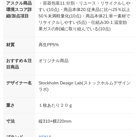
アスクル商品
・容器包装11:分別・リユース・リサイクルしや
環境スコア詳
すい(10点)・商品本体20:従来品に比べ25％以上
細/加点項目
50％未満軽量化(10点)・商品本体21:単一素材で
リサイクルしやすい(5点)・仕組み30-1:温室効
果ガスの削減に取り組んでいる(10点)
材質
再生PP5%
おすすめ＆注
オリジナル商品
目商品
デザイナー名
Stockholm Design Lab(ストックホルムデザイン
ラボ)
重さ
１枚あたり２０ｇ
寸法
縦310×横220mm