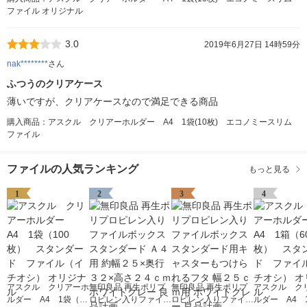
ファイル オリジナル
3.0
2019年6月27日 14時59分
nak********
さん
ふつうのクリアケース
薄いですが、クリアケースなので満足できる商品
購入商品：アスクル クリアーホルダー A4 1袋(10枚) エコノミースリム
ファイル
ファイルの人気ランキング
もっと見る
1
2
3
4
アスクル クリアーホ
無印良品 再生ポリプ
無印良品 再生ポリプ
アスクル ク
ルダー A4 1袋（10
ロピレン入りファイル
ロピレン入りファイル
ルダー A4 