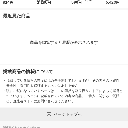
0枚） スタンダー
914
ボックススタンダード
1,190
ボックススタンダード
590
0枚） スタ
5,423
円
円
円
円
ド ファイル（イチオ
Ａ４用 約幅２５×奥行
用キャスターもつけら
ド ファイル
シ） オリジナル
３２×高さ２４ｃｍ ホ
れるフタ 幅２５ｃｍ
シ） オリジナ
最近見た商品
ワイトグレー 良品計
用 ホワイトグレー 良
画
品計画
商品を閲覧すると履歴が表示されます
掲載商品の情報について
・
掲載している情報の精度には万全を期しておりますが、その内容の正確性、
安全性、有用性を保証するものではありません。
・
現在ご覧になっているページは、この商品を取り扱うストアによって運営さ
れています。ページに記載されている内容や商品、ご購入に関するご質問
は、直接各ストアにお問い合わせください。
ページトップへ
関連サイト・ヘルプ・その他