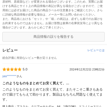
原材料、原産国など）が変更される場合がございます。このため、実際にお届
けする商品とサイト上の商品情報の表記が異なる場合がございますので、ご使
用前には必ずお届けした商品の商品ラベルや注意書きをご確認ください。さら
に詳細な商品情報が必要な場合は、メーカー等にお問い合わせください。
また、商品名における「セット」や「箱」の表記は、必ずしも箱でのお届けを
お約束するものではありません。お届け形態は倉庫の在庫状況等により異なる
場合がございます。あらかじめご了承ください。
商品情報の誤りを報告する
レビュー
レビューとは
総合評価に有効なレビュー数が足りません
5.0
2024年12月22日 23時22分
yas********
さん
このようなものをまとめてお安く買えて、…
このようなものをまとめてお安く買えて、またそこそこ重さもある
ので届けてもらえて助かります。製品はもちろん問題なく使えてま
す。
購入商品：アスクル クリアーホルダー A4 1袋(10枚) エコノミースリム