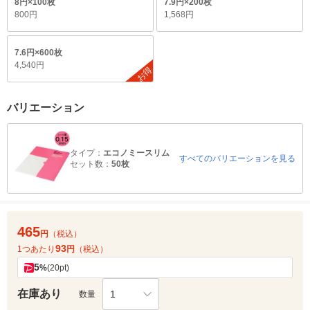
8円×100枚
7.9円×200枚
800円
1,568円
7.6円×600枚
4,540円
お得
バリエーション
タイプ：
エコノミースリム
すべてのバリエーションを見る
セット数：
50枚
465
円
（税込）
93
1つあたり
円
（税込）
5
%
(20pt)
在庫あり
1
数量