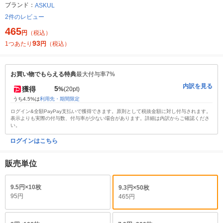
ブランド：
ASKUL
2件のレビュー
465
円
（税込）
93
1つあたり
円
（税込）
お買い物でもらえる特典
最大付与率7%
内訳を見る
5
獲得
%
(20pt)
うち4.5%は
利用先・期間限定
ログイン&全額PayPay支払いで獲得できます。原則として税抜金額に対し付与されます。
表示よりも実際の付与数、付与率が少ない場合があります。詳細は内訳からご確認くださ
い。
ログインはこちら
販売単位
9.5円×10枚
9.3円×50枚
95円
465円