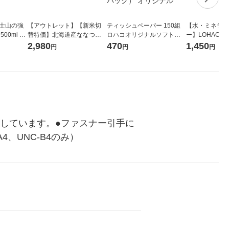
富士山の強
【アウトレット】【新米切
ティッシュペーパー 150組
【水・ミネラル
00ml 1
替特価】北海道産ななつぼ
ロハコオリジナルソフトパ
ー】LOHACO Wa
し 無洗米 5kg 1袋 令和7年産
ックティッシュ フィオナ オ
1箱（20本入
2,980
470
1,450
円
円
円
米 木徳神糧 オリジナル
リジナル 1セット（10個：
（イチオシ） 
5個入×2パック） オリジナ
ル
しています。●ファスナー引手に
、UNC-B4のみ）