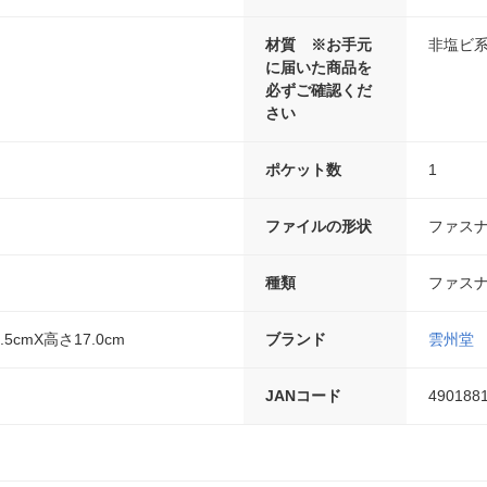
材質 ※お手元
非塩ビ
に届いた商品を
必ずご確認くだ
さい
ポケット数
1
ファイルの形状
ファス
種類
ファス
.5cmX高さ17.0cm
ブランド
雲州堂
JANコード
490188