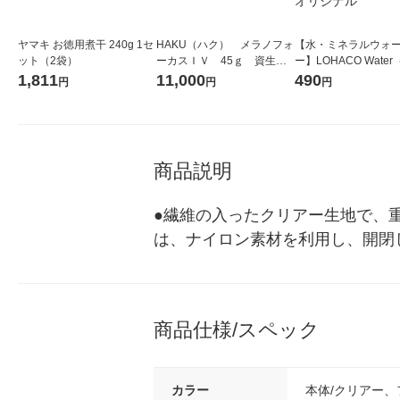
ヤマキ お徳用煮干 240g 1セ
HAKU（ハク） メラノフォ
【水・ミネラルウォ
ット（2袋）
ーカスＩＶ 45ｇ 資生
ー】LOHACO Wate
堂 おまけ付き
コウォーター）2L ラ
1,811
11,000
490
円
円
円
ス 1箱（5本入）（イ
シ） オリジナル
商品説明
●繊維の入ったクリアー生地で、
は、ナイロン素材を利用し、開閉しや
商品仕様/スペック
カラー
本体/クリアー、