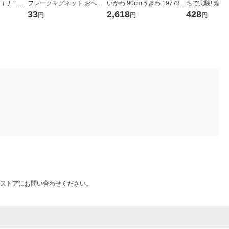
ア（リニュ
フレークマグネット おへや
いかわ 90cmうきわ 197733
ちで実験! 煌
1個
1個
780 1個
33
2,618
428
円
円
円
ストアにお問い合わせください。