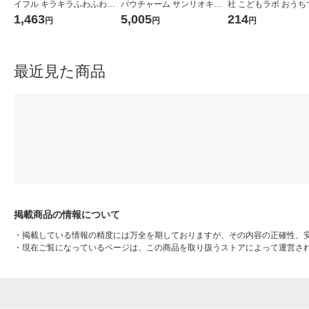
イフル キラキラふわふわ
パウチャーム サンリオキャ
社 こどもラボ おうち
結晶研究所 Q750790 1個
ラクターズ 1個
件!? 指紋を採取! 810
1,463
5,005
214
円
円
円
最近見た商品
掲載商品の情報について
・
掲載している情報の精度には万全を期しておりますが、その内容の正確性、
・
現在ご覧になっているページは、この商品を取り扱うストアによって運営さ