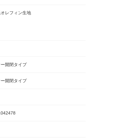
系オレフィン生地
ナー開閉タイプ
ナー開閉タイプ
1042478