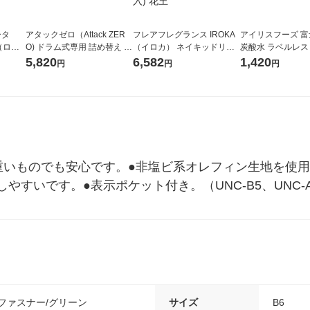
ータ
アタックゼロ（Attack ZER
フレアフレグランス IROKA
アイリスフーズ 
r（ロハ
O) ドラム式専用 詰め替え メ
（イロカ） ネイキッドリリ
炭酸水 ラベルレス 5
ベルレ
ガジャンボ 2300g 1セット
ーの香り 柔軟剤 詰め替え 超
箱（24本入）
5,820
6,582
1,420
円
円
円
チオ
（2個入) 洗濯洗剤 花王
特大 1200ml 1セット（5個
入) 花王
重いものでも安心です。●非塩ビ系オレフィン生地を使用
すいです。●表示ポケット付き。（UNC-B5、UNC-A4
ファスナー/グリーン
サイズ
B6