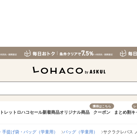
獲得はこちら
レ
トレット
ロハコセール
新着商品
オリジナル商品
クーポン
まとめ割
キ
・手提げ袋・バッグ（学童用）
バッグ（学童用）
サクラクレパス ノー