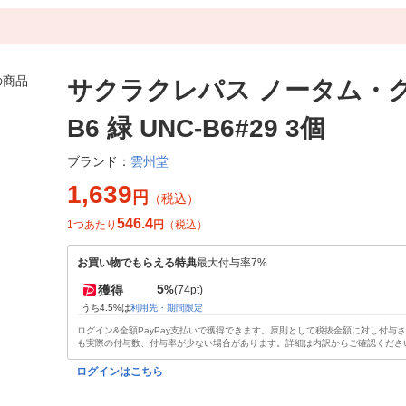
サクラクレパス ノータム・
B6 緑 UNC-B6#29 3個
雲州堂
ブランド：
1,639
円
（税込）
546.4
1つあたり
円
（税込）
お買い物でもらえる特典
最大付与率7%
5
獲得
%
(74pt)
うち4.5%は
利用先・期間限定
ログイン&全額PayPay支払いで獲得できます。原則として税抜金額に対し付与
も実際の付与数、付与率が少ない場合があります。詳細は内訳からご確認くださ
ログインはこちら