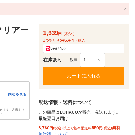
クリアー
1,639
円
（税込）
546.4
1つあたり
円
（税込）
5
%
(74pt)
在庫あり
1
数量
カートに入れる
内訳を見る
配送情報・送料について
されます。表示より
この商品は
LOHACO
が販売・発送します。
い。
最短翌日お届け
3,780
550
無料
円
(税込)以上で基本配送料
円
(税込)
配送料について