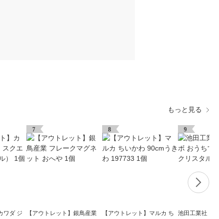
もっと見る
7
8
9
カワダ ジ
【アウトレット】銀鳥産業
【アウトレット】マルカ ち
池田工業社 こ