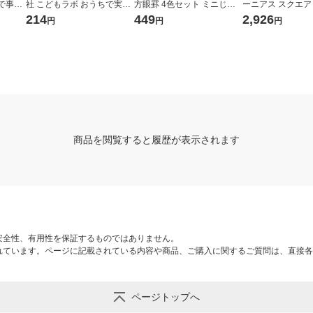
で事
社 こどもラボ おうちで実験!
方眼罫 4色セット ミニじゆ
ーニアス スクエ
 1個
一瞬で凍る水!? 800 1個
うノートおまけ付 学習帳 LM
ーアル） 1個
214
449
2,926
円
円
円
U5G04M
商品を閲覧すると履歴が表示されます
安全性、有用性を保証するものではありません。
れています。ページに記載されている内容や商品、ご購入に関するご質問は、直接各
ページトップへ