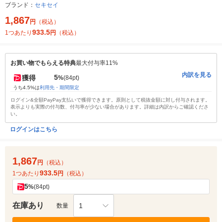
ブランド：
セキセイ
1,867
円
（税込）
933.5
1つあたり
円
（税込）
お買い物でもらえる特典
最大付与率11%
内訳を見る
5
獲得
%
(84pt)
うち4.5%は
利用先・期間限定
ログイン&全額PayPay支払いで獲得できます。原則として税抜金額に対し付与されます。
表示よりも実際の付与数、付与率が少ない場合があります。詳細は内訳からご確認くださ
い。
ログインはこちら
1,867
円
（税込）
933.5
1つあたり
円
（税込）
5
%
(84pt)
在庫あり
1
数量