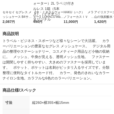
セキセイ セグレス メ
【水・ミネラルウォー
HAKU（ハク） メラ
アイリスフーズ
ッシュケース B4サイ
ター】LOHACO Wate
ノフォーカスＩＶ 4
山の強炭酸水 
ズ レッド AZ-2328-20
2,087
r（ロハコウォータ
490
5ｇ 資生堂 おまけ
11,000
レス 500ml 1
1,420
円
円
円
円
2冊
ー）2L ラベルレス 1
付き
本入）
箱（5本入）（イチオ
商品説明
シ） オリジナル
トラベル・ビジネス・スポーツなど様々なシーンで大活躍。　カラ
ーバリエーションの豊富なセグレス メッシュケース。　デジタル用
品の整理やステーショナリー、コスメティーク用品など小物の収納
に。　メッシュ、中身が見える、透明メッシュ生地。　ファスナー
は開閉しやすく持ちやすい、大きめのファスナーを採用していま
す。　ポケット、ポケットは名刺がピッタリ入るサイズです。分類
整理に便利なタイトルカード付。　カラー、発色のきれいなカラー
ナイロン生地。カラフルな6色のカラーバリエーション。
商品仕様/スペック
寸法
縦260×横355×幅15mm