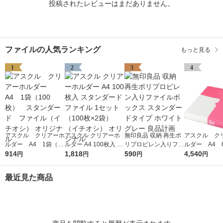
投稿されたレビューはまだありません。
ファイルの人気ランキング
もっと見る
1
2
3
4
アスクル クリアーホ
アスクル クリアーホ
無印良品 収納 再生ポ
アスクル ク
ルダー A4 1袋（10
ルダー A4 100枚入 ス
リプロピレン入りファ
ルダー A4 
0枚） スタンダー
914
タンダード ファイル
1,818
イルボックス スタン
590
エコノミース
4,540
円
円
円
円
ド ファイル（イチオ
1セット（100枚×2
ダードタイプ ホワイ
ァイル オ
シ） オリジナル
袋）（イチオシ） オ
トグレー 良品計画
最近見た商品
リジナル