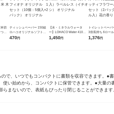
新米切
ティッシュペーパー 150組
【水・ミネラルウォータ
トイレットペーパ
なつぼ
ロハコオリジナルソフトパ
ー】LOHACO Water 410ml
3倍長持ち 6ロール 75m 再
令和7年産
ックティッシュ フィオナ オ
1箱（20本入）ラベルレス
紙配合 スコッテ
470
1,450
1,376
円
円
円
ル
リジナル 1セット（10個：
（イチオシ） オリジナル
パック 1セット（2
5個入×2パック） オリジナ
ロール入）花の香
ル
るので、いつでもコンパクトに書類を収容できます。●
。使い始めから、コンパクトに保管できます。●大量の
膨らまないので、表紙もぴったり閉じることができます