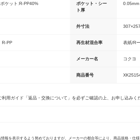
、ポケット:R-PP40%
ポケット・シー
0.05mm
ト厚
外寸法
307×25
R-PP
再生材混合率
表紙/R
メーカー名
コクヨ
商品番号
XK2515
ご利用ガイド「返品・交換について」を必ずご確認の上、お申し込みく
商品情報を表示するよう努めておりますが、メーカーの都合等により、商品規格・仕