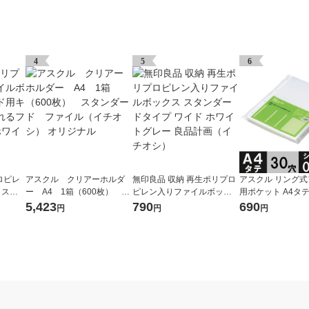
4
5
6
ロピレ
アスクル クリアーホルダ
無印良品 収納 再生ポリプロ
アスクル リング
クスス
ー A4 1箱（600枚） ス
ピレン入りファイルボック
用ポケット A4タテ 
ターも
タンダード ファイル（イ
ス スタンダードタイプ ワイ
さ0.06mm 1袋（10
5,423
790
690
円
円
円
５ｃｍ
チオシ） オリジナル
ド ホワイトグレー 良品計画
リジナル
品計画
（イチオシ）