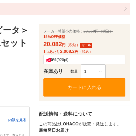
ビータ＞
メーカー希望小売価格：
23,650円（税込）
15%OFF価格
 1セット
20,082
円
（税込）
セール
2,008.2
1つあたり
円
（税込）
5
%
(920pt)
在庫あり
1
数量
カートに入れる
配送情報・送料について
内訳を見る
この商品は
LOHACO
が販売・発送します。
最短翌日お届け
されます。表示より