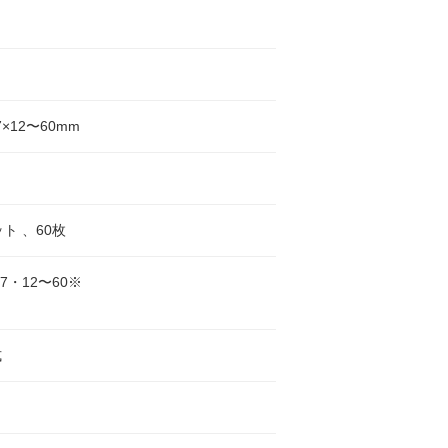
7×12〜60mm
ット 、60枚
57・12〜60※
式