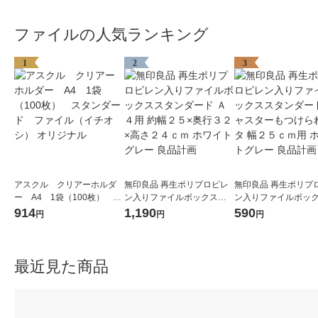
ファイルの人気ランキング
1
2
3
アスクル クリアーホルダ
無印良品 再生ポリプロピレ
無印良品 再生ポリプ
ー A4 1袋（100枚） ス
ン入りファイルボックスス
ン入りファイルボッ
タンダード ファイル（イ
タンダード Ａ４用 約幅２５
タンダード用キャス
914
1,190
590
円
円
円
チオシ） オリジナル
×奥行３２×高さ２４ｃｍ ホ
つけられるフタ 幅２
ワイトグレー 良品計画
用 ホワイトグレー 良
最近見た商品