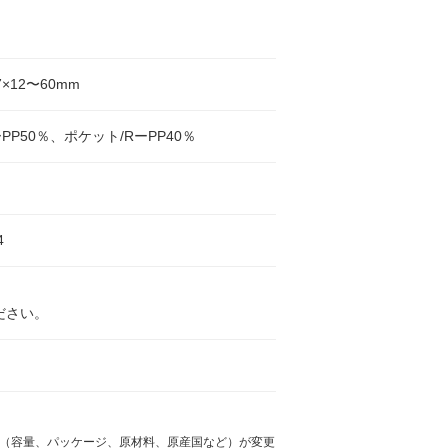
7×12〜60mm
ーPP50％、ポケット/RーPP40％
4
ださい。
様（容量、パッケージ、原材料、原産国など）が変更