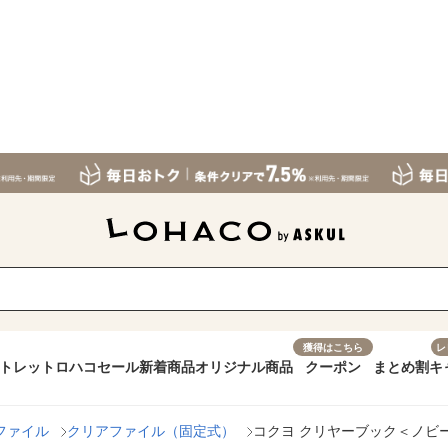
獲得はこちら
レ
トレット
ロハコセール
新着商品
オリジナル商品
クーポン
まとめ割
キ
ファイル
クリアファイル（固定式）
コクヨ クリヤーブック＜ノビータ