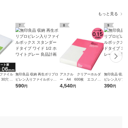
もっと見る
7
8
9
式ファイル
無印良品 収納 再生ポリプロ
アスクル クリアーホルダ
無印良品 収納
30穴 厚
ピレン入りファイルボック
ー A4 600枚 エコノミ
ピレン入りファ
0枚） オ
ス スタンダードタイプ ワイ
ースリム ファイル オリジ
ス スタンダード
590
4,540
390
円
円
円
ド 1/2 ホワイトグレー 良品
ナル
ホワイトグレー
計画