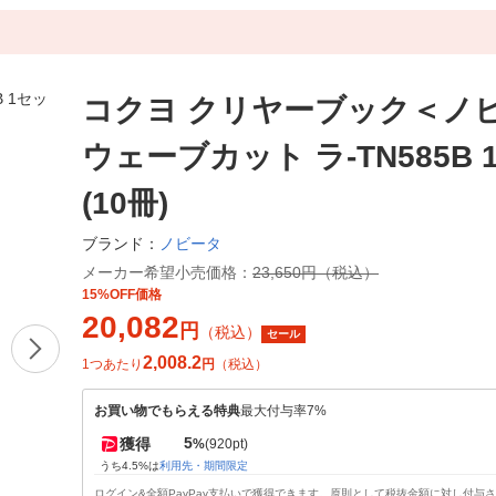
コクヨ クリヤーブック＜ノ
ウェーブカット ラ-TN585B
(10冊)
ノビータ
ブランド：
メーカー希望小売価格：
23,650円（税込）
15%OFF価格
20,082
円
（税込）
セール
2,008.2
1つあたり
円
（税込）
お買い物でもらえる特典
最大付与率7%
5
獲得
%
(920pt)
うち4.5%は
利用先・期間限定
ログイン&全額PayPay支払いで獲得できます。原則として税抜金額に対し付与