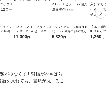
ー ダブル
HAKU（ハク） メラノフォ
アタックゼロ（Attack ZER
【ロハコ限定】
生
ーカスＩＶ 45ｇ 資生
O) ドラム式専用 詰め替え メ
00％りんごジュー
ィフラワー
堂 おまけ付き
ガジャンボ 2300g 1セット
箱（18本入）
11,000
5,820
1,260
円
円
円
パック12
（2個入) 洗濯洗剤 花王
【クイズ付き】
り
ク】（イチオシ
ル
書類が少なくても背幅がかさばら
書類を入れても、書類が丸まるこ
。