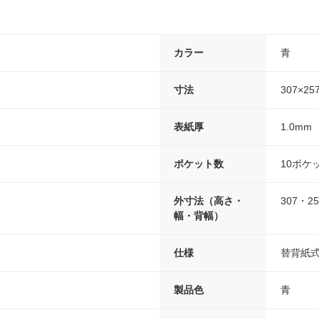
カラー
青
寸法
307×25
表紙厚
1.0mm
ポケット数
10ポケ
外寸法（高さ・
307・2
幅・背幅）
仕様
替背紙
製品色
青