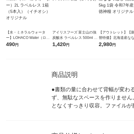
【水・ミネラルウォータ
アイリスフーズ 富士山の強
【アウトレット】【
ー】LOHACO Water（ロハ
炭酸水 ラベルレス 500ml 1
替特価】北海道産な
コウォーター）2L ラベルレ
箱（24本入）
し 無洗米 5kg 1袋 
490
1,420
2,980
円
円
円
ス 1箱（5本入）（イチオ
米 木徳神糧 オリジナ
シ） オリジナル
商品説明
●書類の量に合わせて背幅が変わ
ず、無駄なスペースを作りません
となくすっきり収容。ファイルが