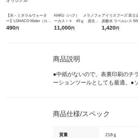
【水・ミネラルウォータ
HAKU（ハク） メラノフォ
アイリスフーズ 富士
ー】LOHACO Water（ロハ
ーカスＩＶ 45ｇ 資生
炭酸水 ラベルレス 500
コウォーター）2L ラベルレ
堂 おまけ付き
箱（24本入）
490
11,000
1,420
円
円
円
ス 1箱（5本入）（イチオ
シ） オリジナル
商品説明
●中紙がないので、表裏印刷のチ
ーションツールとしても最適。●
商品仕様/スペック
質量
218ｇ