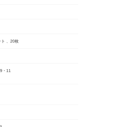
ット 、20枚
29・11
P