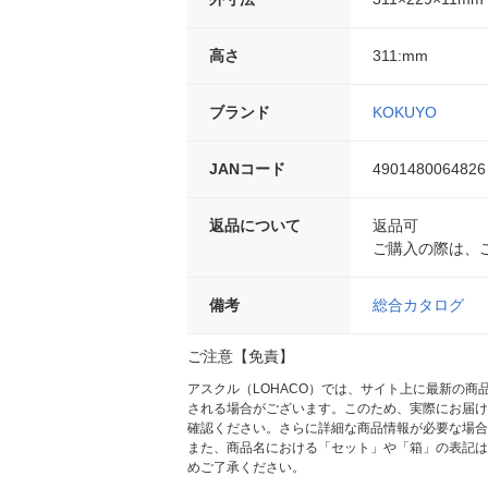
高さ
311:mm
ブランド
KOKUYO
JANコード
4901480064826
返品について
返品可
ご購入の際は、
備考
総合カタログ
ご注意【免責】
アスクル（LOHACO）では、サイト上に最新の
される場合がございます。このため、実際にお届け
確認ください。さらに詳細な商品情報が必要な場合
また、商品名における「セット」や「箱」の表記は
めご了承ください。