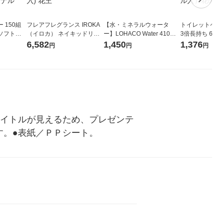
 150組
フレアフレグランス IROKA
【水・ミネラルウォータ
トイレットペー
ソフトパ
（イロカ） ネイキッドリリ
ー】LOHACO Water 410ml
3倍長持ち 6ロール 75
ィオナ オ
ーの香り 柔軟剤 詰め替え 超
1箱（20本入）ラベルレス
紙配合 スコッ
6,582
1,450
1,376
円
円
円
（10個：
特大 1200ml 1セット（5個
（イチオシ） オリジナル
パック 1セット
 オリジナ
入) 花王
ロール入）花の
タイトルが見えるため、プレゼンテ
す。●表紙／ＰＰシート。