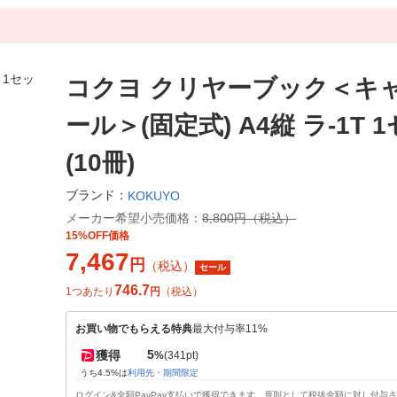
コクヨ クリヤーブック＜キ
ール＞(固定式) A4縦 ラ-1T 
(10冊)
ブランド：
KOKUYO
メーカー希望小売価格：
8,800円（税込）
15%OFF価格
7,467
円
（税込）
セール
746.7
1つあたり
円
（税込）
お買い物でもらえる特典
最大付与率11%
5
獲得
%
(341pt)
うち4.5%は
利用先・期間限定
ログイン&全額PayPay支払いで獲得できます。原則として税抜金額に対し付与