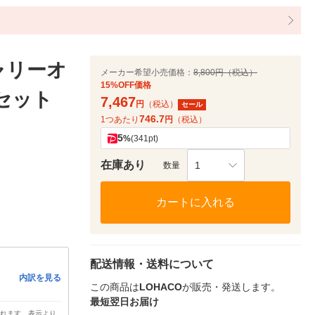
ャリーオ
メーカー希望小売価格：
8,800円（税込）
15%OFF価格
1セット
7,467
円
（税込）
セール
746.7
1つあたり
円
（税込）
5
%
(341pt)
在庫あり
1
数量
カートに入れる
配送情報・送料について
内訳を見る
この商品は
LOHACO
が販売・発送します。
最短翌日お届け
されます。表示より