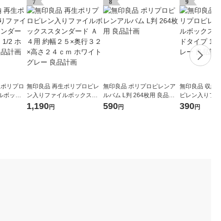
7
8
9
生ポリプロ
無印良品 再生ポリプロピレ
無印良品 ポリプロピレンア
無印良品 収納
ルボック
ン入りファイルボックスス
ルバム L判 264枚用 良品計
ピレン入りファ
イプ ワイ
タンダード Ａ４用 約幅２５
画
ス スタンダード
1,190
590
390
円
円
円
レー 良品
×奥行３２×高さ２４ｃｍ ホ
ホワイトグレー
ワイトグレー 良品計画