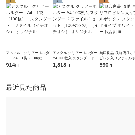
1
2
3
アスクル クリアーホルダ
アスクル クリアーホルダー
無印良品 収納 再生ポ
ー A4 1袋（100枚） ス
A4 100枚入 スタンダード フ
ピレン入りファイル
タンダード ファイル（イ
ァイル 1セット（100枚×2
ス スタンダードタイプ
914
1,818
590
円
円
円
チオシ） オリジナル
袋）（イチオシ） オリジナ
イトグレー 良品計画
ル
最近見た商品