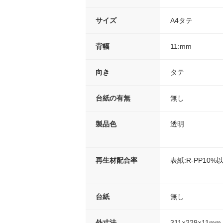
サイズ
A4タテ
背幅
11:mm
向き
タテ
台紙の有無
無し
製品色
透明
再生材配合率
表紙:R-PP10%
台紙
無し
外寸法
311×229×11mm