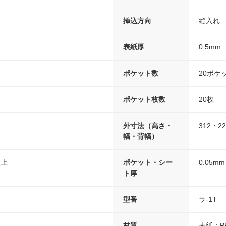
挿込方向
縦入れ
表紙厚
0.5mm
ポケット数
20ポケ
ポケット枚数
20枚
外寸法（高さ・
312・2
幅・背幅）
以上
ポケット・シー
0.05mm
ト厚
型番
ラ-1T
材質
表紙：P