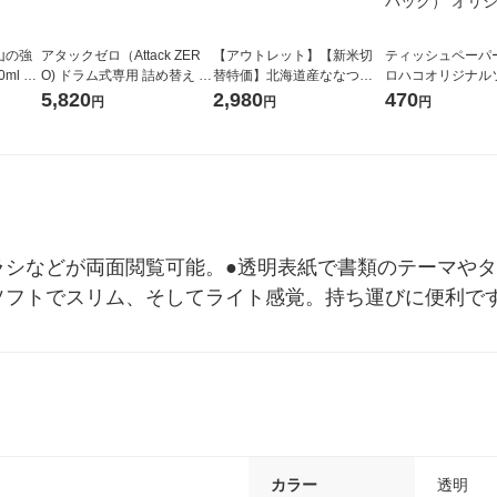
山の強
アタックゼロ（Attack ZER
【アウトレット】【新米切
ティッシュペーパー
ml 1
O) ドラム式専用 詰め替え メ
替特価】北海道産ななつぼ
ロハコオリジナル
ガジャンボ 2300g 1セット
し 無洗米 5kg 1袋 令和7年産
ックティッシュ フ
5,820
2,980
470
円
円
円
（2個入) 洗濯洗剤 花王
米 木徳神糧 オリジナル
リジナル 1セット
5個入×2パック）
ル
ラシなどが両面閲覧可能。●透明表紙で書類のテーマや
ソフトでスリム、そしてライト感覚。持ち運びに便利で
カラー
透明