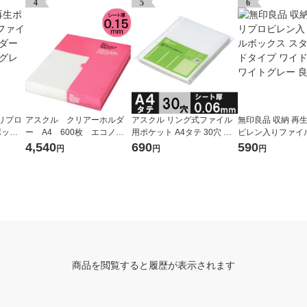
4
5
6
リプロ
アスクル クリアーホルダ
アスクル リング式ファイル
無印良品 収納 再
ボック
ー A4 600枚 エコノミ
用ポケット A4タテ 30穴 厚
ピレン入りファイ
 ホワ
ースリム ファイル オリジ
さ0.06mm 1袋（100枚） オ
ス スタンダードタ
4,540
690
590
円
円
円
ナル
リジナル
ド 1/2 ホワイトグ
計画
商品を閲覧すると履歴が表示されます