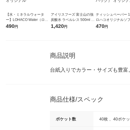
【水・ミネラルウォータ
アイリスフーズ 富士山の強
ティッシュペーパー 1
ー】LOHACO Water（ロハ
炭酸水 ラベルレス 500ml 1
ロハコオリジナルソ
コウォーター）2L ラベルレ
箱（24本入）
ックティッシュ フィオ
490
1,420
470
円
円
円
ス 1箱（5本入）（イチオ
リジナル 1セット（
シ） オリジナル
5個入×2パック） オ
ル
商品説明
台紙入りでカラー・サイズも豊富
商品仕様/スペック
ポケット数
40枚 、40ポケ