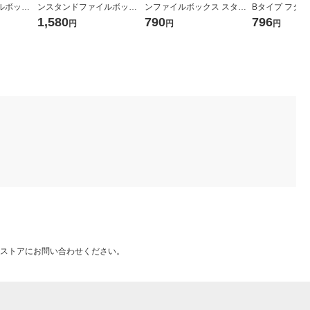
ルボック
ンスタンドファイルボック
ンファイルボックス スタン
Bタイプ フタ付
イプ ホワ
ス ワイドA4用 約幅15×奥行
ダードタイプワイド A4用ダ
102mm グレー 
1,580
790
796
円
円
円
画
27.6×高さ31.8cm 1セット
ークグレー 約幅15×奥行32×
（1個×2）
高さ24cm 良品計画
ストアにお問い合わせください。