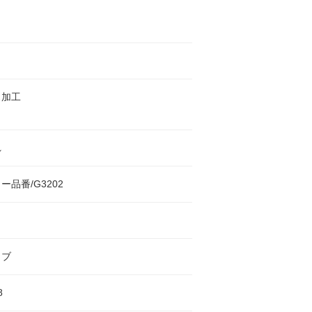
ス加工
れ
ー品番/G3202
ラブ
8