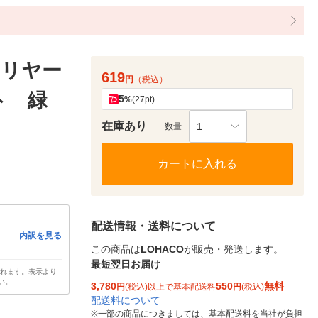
クリヤー
619
円
（税込）
ット 緑
5
%
(27pt)
在庫あり
1
数量
カートに入れる
配送情報・送料について
内訳を見る
この商品は
LOHACO
が販売・発送します。
最短翌日お届け
されます。表示より
い。
3,780
550
無料
円
(税込)以上で基本配送料
円
(税込)
配送料について
※
一部の商品につきましては、基本配送料を当社が負担