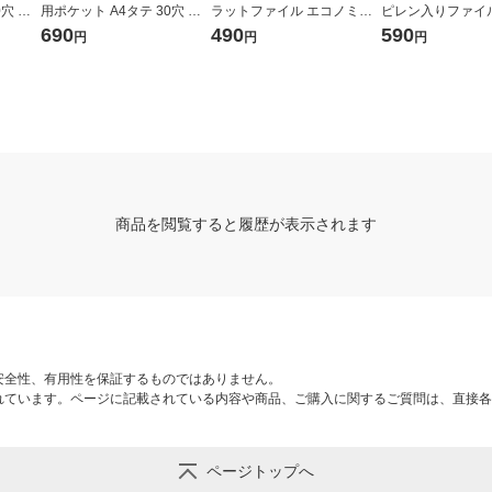
0穴 厚
用ポケット A4タテ 30穴 厚
ラットファイル エコノミー
ピレン入りファイ
） オ
さ0.06mm 1袋（100枚） オ
タイプ A4タテ 4色アソート
ス スタンダードタ
690
490
590
円
円
円
リジナル
1袋（12冊入） オリジナル
イトグレー 良品計
商品を閲覧すると履歴が表示されます
安全性、有用性を保証するものではありません。
れています。ページに記載されている内容や商品、ご購入に関するご質問は、直接各
ページトップへ