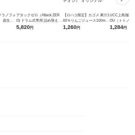
メラノフォ
アタックゼロ（Attack ZER
【ロハコ限定】カゴメ 果汁1
UCC上島珈琲 U
 資生
O) ドラム式専用 詰め替え メ
00％りんごジュース100ml 1
OU（トトノウ） 
ガジャンボ 2300g 1セット
箱（18本入）オリジナル
無糖 500ml 
5,820
1,260
1,284
円
円
円
（2個入) 洗濯洗剤 花王
【クイズ付き】【紙パッ
ク】（イチオシ） オリジナ
ル