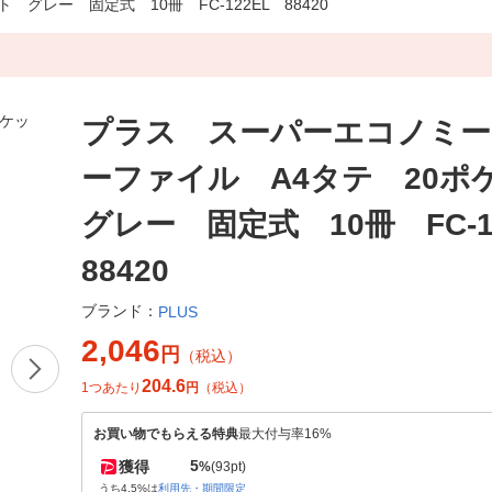
レー 固定式 10冊 FC-122EL 88420
プラス スーパーエコノミー
ーファイル A4タテ 20
グレー 固定式 10冊 FC-
88420
ブランド：
PLUS
2,046
円
（税込）
204.6
1つあたり
円
（税込）
お買い物でもらえる特典
最大付与率16%
5
獲得
%
(93pt)
うち4.5%は
利用先・期間限定