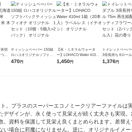
新米切
ティッシュペーパー 150組
【水・ミネラルウォータ
トイレットペーパ
なつぼ
ロハコオリジナルソフトパ
ー】LOHACO Water 410ml
3倍長持ち 6ロール 75m 再
令和7年産
ックティッシュ フィオナ オ
1箱（20本入）ラベルレス
紙配合 スコッテ
470
1,450
1,376
円
円
円
ル
リジナル 1セット（10個：
（イチオシ） オリジナル
パック 1セット（2
5個入×2パック） オリジナ
ロール入）花の香
ル
セット。プラスのスーパーエコノミークリアーファイルは
たデザインが、永く使って見栄えが続く丈夫さも実現。
数。資料を保護して見栄え良くまとめられます。差替え
ない場合に邪魔になりません。逆に、オリジナルイメー