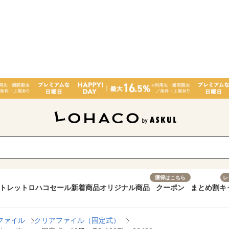
獲得はこちら
レ
トレット
ロハコセール
新着商品
オリジナル商品
クーポン
まとめ割
キ
ファイル
クリアファイル（固定式）