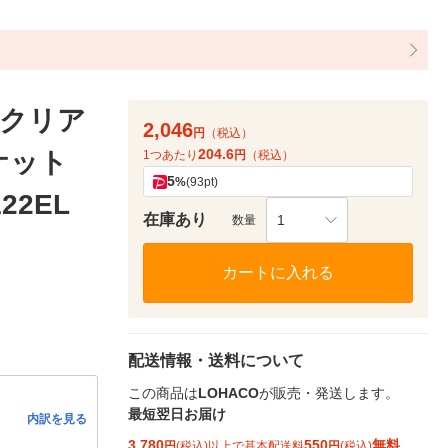
クリア
2,046
円
（税込）
204.6
ポケット
1つあたり
円
（税込）
5
%
(93pt)
122EL
在庫あり
1
数量
カートに入れる
配送情報・送料について
この商品は
LOHACO
が販売・発送します。
最短翌日お届け
内訳を見る
3,780
550
無料
円
(税込)以上で基本配送料
円
(税込)