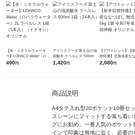
【水・ミネラルウォータ
アイリスフーズ 富士山の強
【アウトレット】【
ー】LOHACO Water（ロハ
炭酸水 ラベルレス 500ml 1
替特価】北海道産な
コウォーター）2L ラベルレ
箱（24本入）
し 無洗米 5kg 1袋 
490
1,420
2,980
円
円
円
ス 1箱（5本入）（イチオ
米 木徳神糧 オリジナ
シ） オリジナル
商品説明
A4タテ入れ型20ポケット10冊
スシーンにフィットする落ち着い
グにお勧め。一番人気のポケット
インで印象は無地に近く、必要の