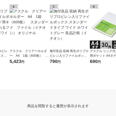
4
5
6
ロピレ
アスクル クリアーホルダ
無印良品 収納 再生ポリプロ
アスクル リング
クスス
ー A4 1箱（600枚） ス
ピレン入りファイルボック
用ポケット A4タテ 
ターも
タンダード ファイル（イ
ス スタンダードタイプ ワイ
さ0.06mm 1袋（10
5,423
790
690
円
円
円
５ｃｍ
チオシ） オリジナル
ド ホワイトグレー 良品計画
リジナル
品計画
（イチオシ）
商品を閲覧すると履歴が表示されます