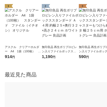
1
2
3
アスクル クリアーホルダ
無印良品 再生ポリプロピレ
無印良品 再生ポリプ
ー A4 1袋（100枚） ス
ン入りファイルボックスス
ン入りファイルボッ
タンダード ファイル（イ
タンダード Ａ４用 約幅２５
タンダード用キャス
914
1,190
590
円
円
円
チオシ） オリジナル
×奥行３２×高さ２４ｃｍ ホ
つけられるフタ 幅２
ワイトグレー 良品計画
用 ホワイトグレー 良
最近見た商品