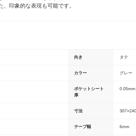
た、印象的な表現も可能です。
向き
タテ
カラー
グレー
ポケットシート
0.05mm
厚
寸法
307×24
テープ幅
6mm