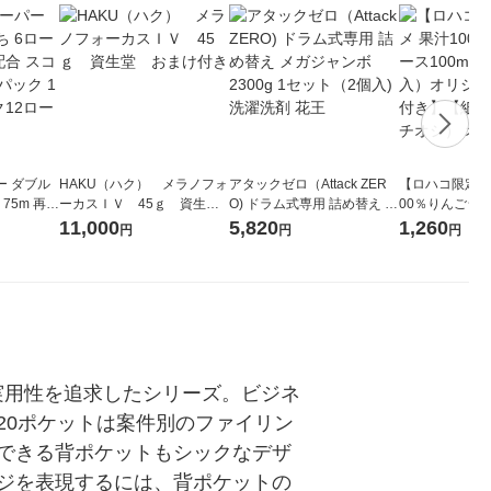
ー ダブル
HAKU（ハク） メラノフォ
アタックゼロ（Attack ZER
【ロハコ限定】
生
ーカスＩＶ 45ｇ 資生
O) ドラム式専用 詰め替え メ
00％りんごジュー
ィフラワー
堂 おまけ付き
ガジャンボ 2300g 1セット
箱（18本入）
11,000
5,820
1,260
円
円
円
パック12
（2個入) 洗濯洗剤 花王
【クイズ付き】
り
ク】（イチオシ
ル
実用性を追求したシリーズ。ビジネ
20ポケットは案件別のファイリン
できる背ポケットもシックなデザ
ジを表現するには、背ポケットの