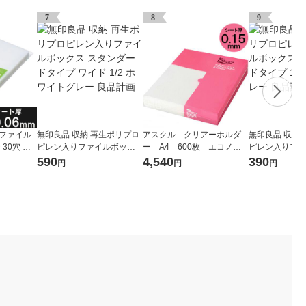
7
8
9
式ファイル
無印良品 収納 再生ポリプロ
アスクル クリアーホルダ
無印良品 収納
30穴 厚
ピレン入りファイルボック
ー A4 600枚 エコノミ
ピレン入りファ
0枚） オ
ス スタンダードタイプ ワイ
ースリム ファイル オリジ
ス スタンダード
590
4,540
390
円
円
円
ド 1/2 ホワイトグレー 良品
ナル
ホワイトグレー
計画