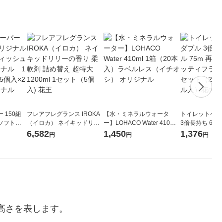
 150組
フレアフレグランス IROKA
【水・ミネラルウォータ
トイレットペー
ソフトパ
（イロカ） ネイキッドリリ
ー】LOHACO Water 410ml
3倍長持ち 6ロール 75
ィオナ オ
ーの香り 柔軟剤 詰め替え 超
1箱（20本入）ラベルレス
紙配合 スコッ
6,582
1,450
1,376
円
円
円
（10個：
特大 1200ml 1セット（5個
（イチオシ） オリジナル
パック 1セット
 オリジナ
入) 花王
ロール入）花の
高さを表します。