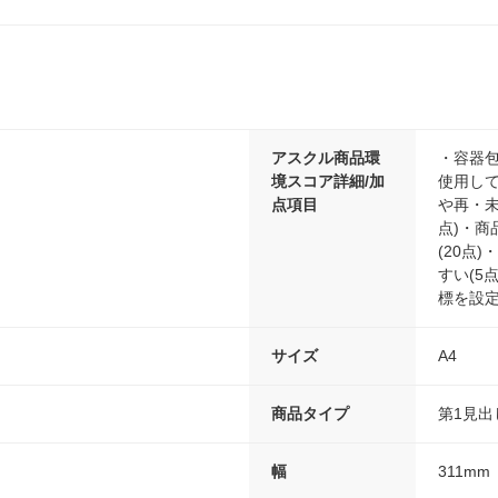
アスクル商品環
・容器包
境スコア詳細/加
使用して
点項目
や再・未
点)・商
(20点
すい(5点
標を設定
サイズ
A4
商品タイプ
第1見出
幅
311mm