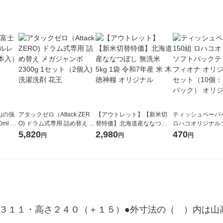
山の強
アタックゼロ（Attack ZER
【アウトレット】【新米切
ティッシュペーパー
ml 1
O) ドラム式専用 詰め替え メ
替特価】北海道産ななつぼ
ロハコオリジナル
ガジャンボ 2300g 1セット
し 無洗米 5kg 1袋 令和7年産
ックティッシュ フ
5,820
2,980
470
円
円
円
（2個入) 洗濯洗剤 花王
米 木徳神糧 オリジナル
リジナル 1セット
5個入×2パック）
ル
幅３１１・高さ２４０（＋１５）●外寸法の（　）内は山