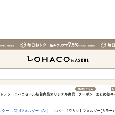
獲得はこちら
レ
トレット
ロハコセール
新着商品
オリジナル商品
クーポン
まとめ割
キ
ルダー
個別フォルダー（A4）
コクヨ 1/2カットフォルダー(カラー) A4