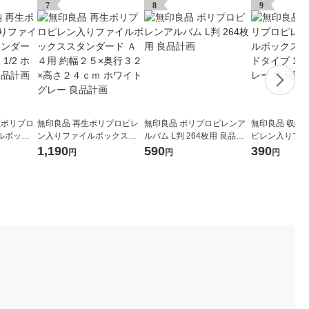
7
8
9
生ポリプロ
無印良品 再生ポリプロピレ
無印良品 ポリプロピレンア
無印良品 収納
ルボック
ン入りファイルボックスス
ルバム L判 264枚用 良品計
ピレン入りファ
イプ ワイ
タンダード Ａ４用 約幅２５
画
ス スタンダード
1,190
590
390
円
円
円
レー 良品
×奥行３２×高さ２４ｃｍ ホ
ホワイトグレー
ワイトグレー 良品計画