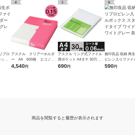
4
5
6
リプロ
アスクル クリアーホルダ
アスクル リング式ファイル
無印良品 収納 再
ボック
ー A4 600枚 エコノミ
用ポケット A4タテ 30穴 厚
ピレン入りファイ
 ホワ
ースリム ファイル オリジ
さ0.06mm 1袋（100枚） オ
ス スタンダードタ
4,540
690
590
円
円
円
ナル
リジナル
ド 1/2 ホワイトグ
計画
商品を閲覧すると履歴が表示されます