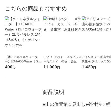
こちらの商品もおすすめ
【水・ミネラルウォータ
HAKU（ハク） メラノフォ
アイリスフーズ 富士
ー】LOHACO Water（ロハ
ーカスＩＶ 45ｇ 資生
炭酸水 ラベルレス 500
コウォーター）2L ラベルレ
堂 おまけ付き
箱（24本入）
490
11,000
1,420
円
円
円
ス 1箱（5本入）（イチオ
シ） オリジナル
商品説明
●山の位置第１見出し●外寸法：