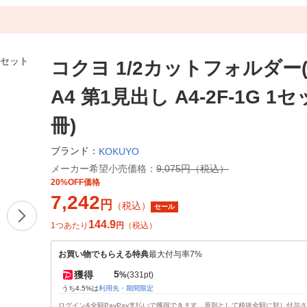
コクヨ 1/2カットフォルダー
A4 第1見出し A4-2F-1G 1セ
冊)
ブランド：
KOKUYO
メーカー希望小売価格：
9,075円（税込）
20%OFF価格
7,242
円
（税込）
セール
144.9
1つあたり
円
（税込）
お買い物でもらえる特典
最大付与率7%
5
獲得
%
(331pt)
うち4.5%は
利用先・期間限定
ログイン&全額PayPay支払いで獲得できます。原則として税抜金額に対し付与