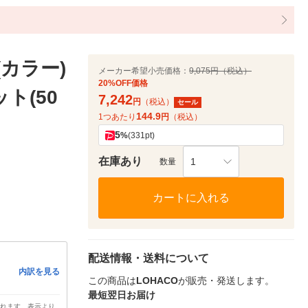
(カラー)
メーカー希望小売価格：
9,075円（税込）
20%OFF価格
ット(50
7,242
円
（税込）
セール
144.9
1つあたり
円
（税込）
5
%
(331pt)
在庫あり
1
数量
カートに入れる
配送情報・送料について
内訳を見る
この商品は
LOHACO
が販売・発送します。
最短翌日お届け
されます。表示より