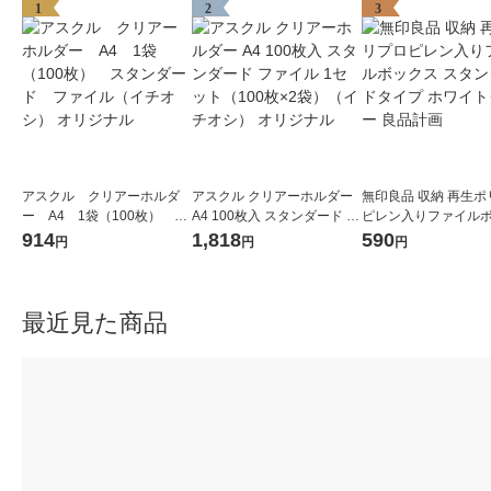
1
2
3
アスクル クリアーホルダ
アスクル クリアーホルダー
無印良品 収納 再生ポ
ー A4 1袋（100枚） ス
A4 100枚入 スタンダード フ
ピレン入りファイル
タンダード ファイル（イ
ァイル 1セット（100枚×2
ス スタンダードタイプ
914
1,818
590
円
円
円
チオシ） オリジナル
袋）（イチオシ） オリジナ
イトグレー 良品計画
ル
最近見た商品