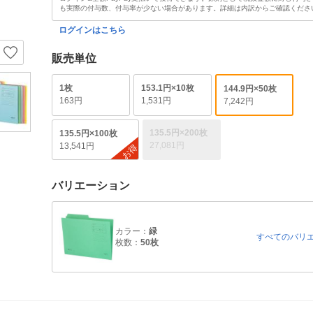
も実際の付与数、付与率が少ない場合があります。詳細は内訳からご確認くださ
ログインはこちら
販売単位
1枚
153.1円×10枚
144.9円×50枚
163円
1,531円
7,242円
135.5円×200枚
135.5円×100枚
27,081円
13,541円
お得
バリエーション
カラー：
緑
すべてのバリ
枚数：
50枚