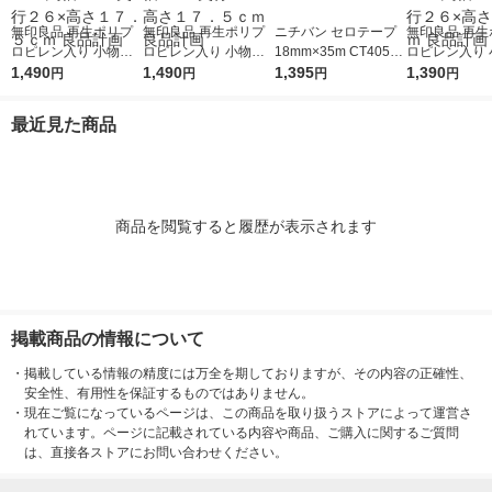
無印良品 再生ポリプ
無印良品 再生ポリプ
ニチバン セロテープ
無印良品 再生
ロピレン入り 小物収
ロピレン入り 小物収
18mm×35m CT405A
ロピレン入り 
納ケース ワイド 大 ホ
1,490
納ケース 大 ホワイト
1,490
P-18 1パック（10巻
1,395
納ケース ワイド
1,390
円
円
円
円
ワイトグレー 約幅３
グレー 約幅２６×奥行
入）
ワイトグレー 
７×奥行２６×高さ１
３７×高さ１７．５ｃ
７×奥行２６×
最近見た商品
７．５ｃｍ 良品計画
ｍ 良品計画
２ｃｍ 良品計
商品を閲覧すると履歴が表示されます
掲載商品の情報について
・
掲載している情報の精度には万全を期しておりますが、その内容の正確性、
安全性、有用性を保証するものではありません。
・
現在ご覧になっているページは、この商品を取り扱うストアによって運営さ
れています。ページに記載されている内容や商品、ご購入に関するご質問
は、直接各ストアにお問い合わせください。