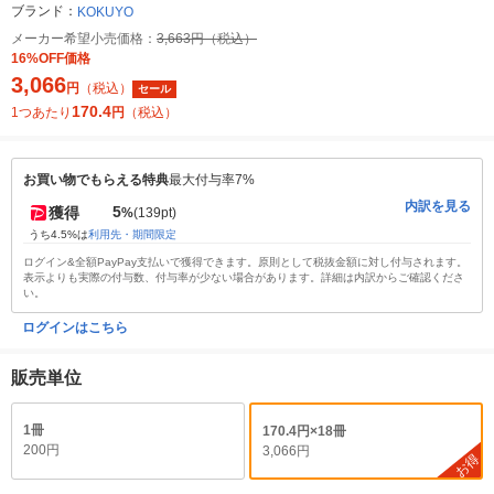
ブランド：
KOKUYO
メーカー希望小売価格：
3,663円（税込）
16%OFF価格
3,066
円
（税込）
セール
170.4
1つあたり
円
（税込）
お買い物でもらえる特典
最大付与率7%
内訳を見る
5
獲得
%
(139pt)
うち4.5%は
利用先・期間限定
ログイン&全額PayPay支払いで獲得できます。原則として税抜金額に対し付与されます。
表示よりも実際の付与数、付与率が少ない場合があります。詳細は内訳からご確認くださ
い。
ログインはこちら
販売単位
1冊
170.4円×18冊
200円
3,066円
お得