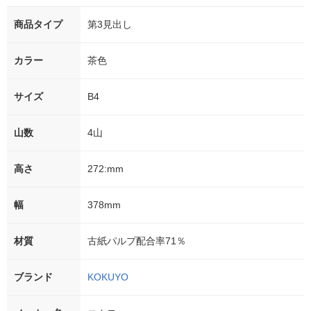
商品タイプ
第3見出し
カラー
茶色
サイズ
B4
山数
4山
高さ
272:mm
幅
378mm
材質
古紙パルプ配合率71％
ブランド
KOKUYO