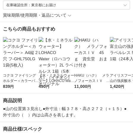
在庫確認住所：東京都にお届け
賞味期限/使用期限・返品について
こちらの商品もおすすめ
コクヨ ファイリング
【水・ミネラルウォー
HAKU（ハク） メラ
アイリスフーズ
ホルダー＜カラーバー
ター】LOHACO Wate
ノフォーカスＩＶ 4
山の強炭酸水 
＞ A4縦 2穴 フ-GHL7
839
r（ロハコウォータ
490
5ｇ 資生堂 おまけ
11,000
レス 500ml 1
1,420
円
円
円
円
50LG 1袋(5枚入)
ー）2L ラベルレス 1
付き
本入）
箱（5本入）（イチオ
商品説明
シ） オリジナル
●山の位置第３見出し●外寸法：幅３７８・高さ２７２（＋１５）●
外寸法の（　）内は山高さを表します。
商品仕様/スペック