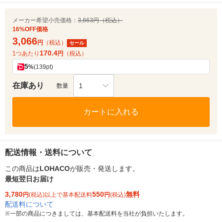
メーカー希望小売価格：
3,663円（税込）
16%OFF価格
3,066
円
（税込）
セール
170.4
1つあたり
円
（税込）
5
%
(139pt)
在庫あり
1
数量
カートに入れる
配送情報・送料について
この商品は
LOHACO
が販売・発送します。
最短翌日お届け
3,780
550
無料
円
(税込)以上で基本配送料
円
(税込)
配送料について
※
一部の商品につきましては、基本配送料を当社が負担いたします。