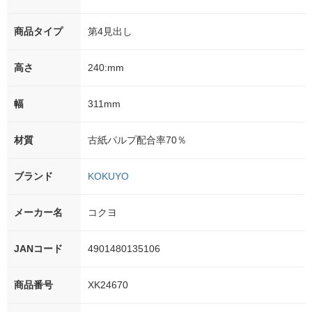
商品タイプ
第4見出し
高さ
240:mm
幅
311mm
材質
古紙パルプ配合率70％
ブランド
KOKUYO
メーカー名
コクヨ
JANコード
4901480135106
商品番号
XK24670