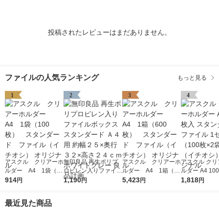
投稿されたレビューはまだありません。
ファイルの人気ランキング
もっと見る
1
2
3
4
アスクル クリアーホ
無印良品 再生ポリプ
アスクル クリアーホ
アスクル クリ
ルダー A4 1袋（10
ロピレン入りファイル
ルダー A4 1箱（60
ルダー A4 10
0枚） スタンダー
914
ボックススタンダード
1,190
0枚） スタンダー
5,423
タンダード フ
1,818
円
円
円
円
ド ファイル（イチオ
Ａ４用 約幅２５×奥行
ド ファイル（イチオ
1セット（100
シ） オリジナル
３２×高さ２４ｃｍ ホ
シ） オリジナル
袋）（イチオシ
最近見た商品
ワイトグレー 良品計
リジナル
画