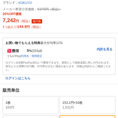
ブランド：
KOKUYO
メーカー希望小売価格：
9,075円（税込）
20%OFF価格
7,242
円
（税込）
セール
144.9
1つあたり
円
（税込）
お買い物でもらえる特典
最大付与率11%
内訳を見る
5
獲得
%
(331pt)
うち4.5%は
利用先・期間限定
ログイン&全額PayPay支払いで獲得できます。原則として税抜金額に対し付与されます。
表示よりも実際の付与数、付与率が少ない場合があります。詳細は内訳からご確認くださ
い。
ログインはこちら
販売単位
1枚
153.1円×10枚
163円
1,531円