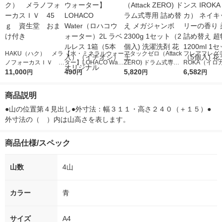
HAKU（ハク） メラ
【水・ミネラルウォー
アタックゼロ（Attack
フレアフレグラ
ノフォーカスＩＶ 4
ター】LOHACO Wate
ZERO) ドラム式専用
ROKA（イロ
5ｇ 資生堂 おまけ
11,000
r（ロハコウォータ
490
詰め替え メガジャン
5,820
イキッドリリ
6,582
円
円
円
円
付き
ー）2L ラベルレス 1
ボ 2300g 1セット（2
柔軟剤 詰め替
箱（5本入）（イチオ
個入) 洗濯洗剤 花王
大 1200ml 
商品説明
シ） オリジナル
（5個入) 花王
●山の位置第４見出し●外寸法：幅３１１・高さ２４０（＋１５）●
外寸法の（　）内は山高さを表します。
商品仕様/スペック
山数
4山
カラー
青
サイズ
A4