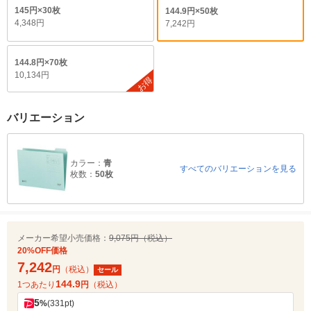
145円×30枚
144.9円×50枚
4,348円
7,242円
144.8円×70枚
10,134円
お得
バリエーション
カラー：
青
すべてのバリエーションを見る
枚数：
50枚
メーカー希望小売価格：
9,075円（税込）
20%OFF価格
7,242
円
（税込）
セール
144.9
1つあたり
円
（税込）
5
%
(331pt)