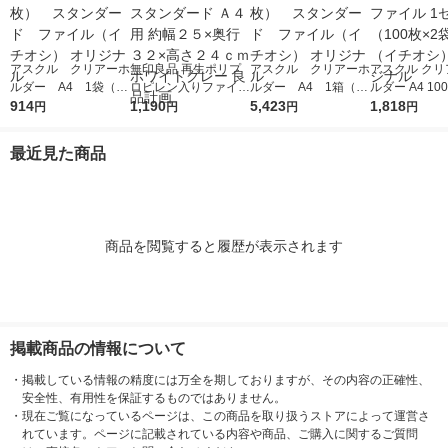
アスクル クリアーホ
無印良品 再生ポリプ
アスクル クリアーホ
アスクル クリ
ルダー A4 1袋（10
ロピレン入りファイル
ルダー A4 1箱（60
ルダー A4 10
0枚） スタンダー
914
ボックススタンダード
1,190
0枚） スタンダー
5,423
タンダード フ
1,818
円
円
円
円
ド ファイル（イチオ
Ａ４用 約幅２５×奥行
ド ファイル（イチオ
1セット（100
シ） オリジナル
３２×高さ２４ｃｍ ホ
シ） オリジナル
袋）（イチオシ
最近見た商品
ワイトグレー 良品計
リジナル
画
商品を閲覧すると履歴が表示されます
掲載商品の情報について
・
掲載している情報の精度には万全を期しておりますが、その内容の正確性、
安全性、有用性を保証するものではありません。
・
現在ご覧になっているページは、この商品を取り扱うストアによって運営さ
れています。ページに記載されている内容や商品、ご購入に関するご質問