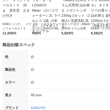
HAKU（ハク） メラ
【水・ミネラルウォー
アタックゼロ（Attack
フレアフレグラ
ノフォーカスＩＶ 4
ター】LOHACO Wate
ZERO) ドラム式専用
ROKA（イロ
5ｇ 資生堂 おまけ
11,000
r（ロハコウォータ
490
詰め替え メガジャン
5,820
イキッドリリ
6,582
円
円
円
円
付き
ー）2L ラベルレス 1
ボ 2300g 1セット（2
柔軟剤 詰め替
箱（5本入）（イチオ
個入) 洗濯洗剤 花王
大 1200ml 
商品仕様/スペック
シ） オリジナル
（5個入) 花王
色
白
製品色
白
カラー
白
長さ
85:mm
ブランド
KOKUYO