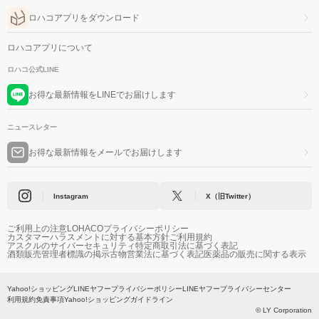
ロハコアプリをダウンロード
ロハコアプリについて
ロハコ公式LINE
お得な最新情報をLINEでお届けします
ニュースレター
お得な最新情報をメールでお届けします
Instagram
X（旧Twitter）
ご利用上の注意
LOHACOプライバシーポリシー
カスタマーハラスメントに対する基本方針
ご利用規約
アスクルのサイバーセキュリティ
特定商取引法に基づく表記
酒類販売管理者標識の掲示
古物営業法に基づく表記
医薬品の販売に関する表示
Yahoo!ショッピング
LINEヤフープライバシーポリシー
LINEヤフープライバシーセンター
利用規約
免責事項
Yahoo!ショッピングガイドライン
© LY Corporation