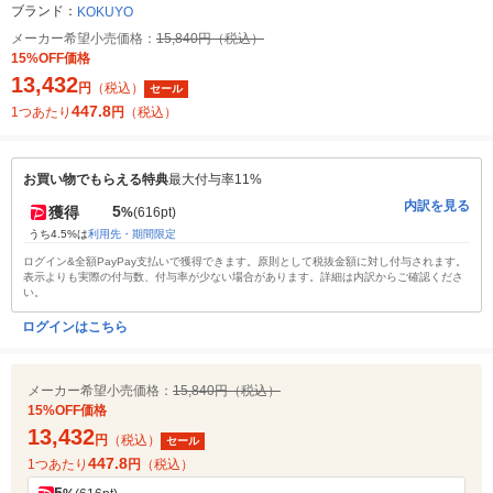
ブランド：
KOKUYO
メーカー希望小売価格：
15,840円（税込）
15%OFF価格
13,432
円
（税込）
セール
447.8
1つあたり
円
（税込）
お買い物でもらえる特典
最大付与率11%
内訳を見る
5
獲得
%
(616pt)
うち4.5%は
利用先・期間限定
ログイン&全額PayPay支払いで獲得できます。原則として税抜金額に対し付与されます。
表示よりも実際の付与数、付与率が少ない場合があります。詳細は内訳からご確認くださ
い。
ログインはこちら
メーカー希望小売価格：
15,840円（税込）
15%OFF価格
13,432
円
（税込）
セール
447.8
1つあたり
円
（税込）