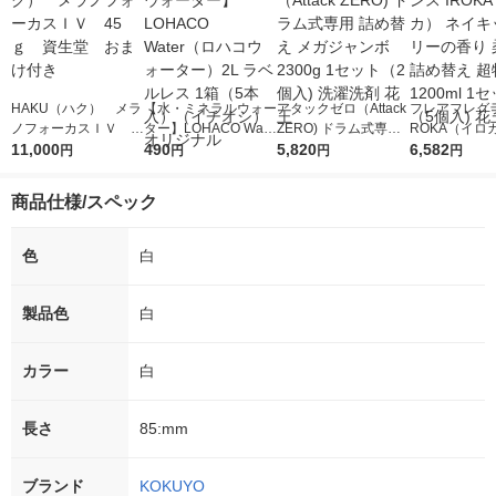
HAKU（ハク） メラ
【水・ミネラルウォー
アタックゼロ（Attack
フレアフレグラ
ノフォーカスＩＶ 4
ター】LOHACO Wate
ZERO) ドラム式専用
ROKA（イロ
5ｇ 資生堂 おまけ
11,000
r（ロハコウォータ
490
詰め替え メガジャン
5,820
イキッドリリ
6,582
円
円
円
円
付き
ー）2L ラベルレス 1
ボ 2300g 1セット（2
柔軟剤 詰め替
箱（5本入）（イチオ
個入) 洗濯洗剤 花王
大 1200ml 
商品仕様/スペック
シ） オリジナル
（5個入) 花王
色
白
製品色
白
カラー
白
長さ
85:mm
ブランド
KOKUYO