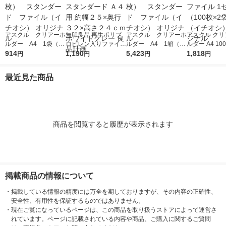
アスクル クリアーホ
無印良品 再生ポリプ
アスクル クリアーホ
アスクル クリ
ルダー A4 1袋（10
ロピレン入りファイル
ルダー A4 1箱（60
ルダー A4 10
0枚） スタンダー
914
ボックススタンダード
1,190
0枚） スタンダー
5,423
タンダード フ
1,818
円
円
円
円
ド ファイル（イチオ
Ａ４用 約幅２５×奥行
ド ファイル（イチオ
1セット（100
シ） オリジナル
３２×高さ２４ｃｍ ホ
シ） オリジナル
袋）（イチオシ
最近見た商品
ワイトグレー 良品計
リジナル
画
商品を閲覧すると履歴が表示されます
掲載商品の情報について
・
掲載している情報の精度には万全を期しておりますが、その内容の正確性、
安全性、有用性を保証するものではありません。
・
現在ご覧になっているページは、この商品を取り扱うストアによって運営さ
れています。ページに記載されている内容や商品、ご購入に関するご質問