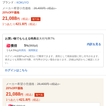
ブランド：
KOKUYO
メーカー希望小売価格：
26,400円（税込）
20%OFF価格
21,088
円
（税込）
セール
421.8
1つあたり
円
（税込）
お買い物でもらえる特典
最大付与率7%
内訳を見る
5
獲得
%
(966pt)
うち4.5%は
利用先・期間限定
ログイン&全額PayPay支払いで獲得できます。原則として税抜金額に対し付与されます。
表示よりも実際の付与数、付与率が少ない場合があります。詳細は内訳からご確認くださ
い。
ログインはこちら
メーカー希望小売価格：
26,400円（税込）
20%OFF価格
21,088
円
（税込）
セール
421.8
1つあたり
円
（税込）