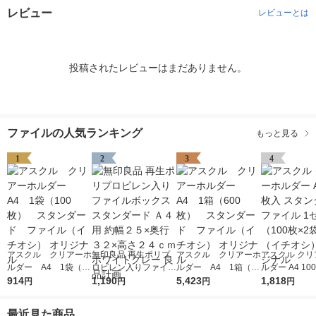
レビュー
レビューとは
投稿されたレビューはまだありません。
ファイルの人気ランキング
もっと見る
1
2
3
4
アスクル クリアーホ
無印良品 再生ポリプ
アスクル クリアーホ
アスクル クリ
ルダー A4 1袋（10
ロピレン入りファイル
ルダー A4 1箱（60
ルダー A4 10
0枚） スタンダー
914
ボックススタンダード
1,190
0枚） スタンダー
5,423
タンダード フ
1,818
円
円
円
円
ド ファイル（イチオ
Ａ４用 約幅２５×奥行
ド ファイル（イチオ
1セット（100
シ） オリジナル
３２×高さ２４ｃｍ ホ
シ） オリジナル
袋）（イチオシ
最近見た商品