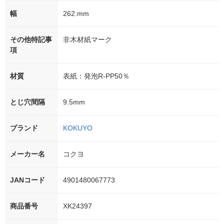
幅
262:mm
その他特記事
非木材紙マーク
項
材質
表紙：発泡R-PP50％
とじ穴間隔
9.5mm
ブランド
KOKUYO
メーカー名
コクヨ
JANコード
4901480067773
商品番号
XK24397