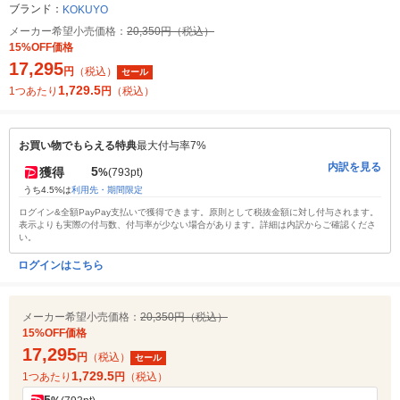
ブランド：
KOKUYO
メーカー希望小売価格：
20,350円（税込）
15%OFF価格
17,295
円
（税込）
セール
1,729.5
1つあたり
円
（税込）
お買い物でもらえる特典
最大付与率7%
内訳を見る
5
獲得
%
(793pt)
うち4.5%は
利用先・期間限定
ログイン&全額PayPay支払いで獲得できます。原則として税抜金額に対し付与されます。
表示よりも実際の付与数、付与率が少ない場合があります。詳細は内訳からご確認くださ
い。
ログインはこちら
メーカー希望小売価格：
20,350円（税込）
15%OFF価格
17,295
円
（税込）
セール
1,729.5
1つあたり
円
（税込）