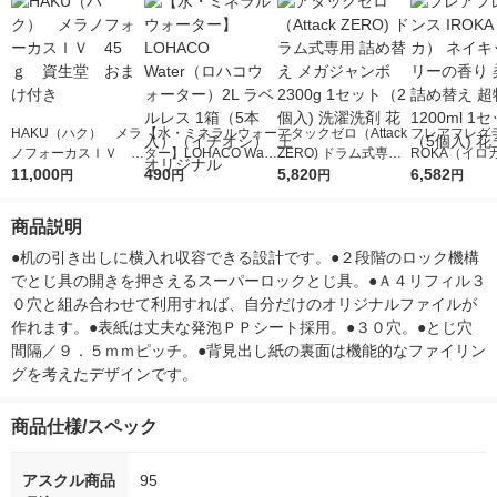
HAKU（ハク） メラ
【水・ミネラルウォー
アタックゼロ（Attack
フレアフレグラ
ノフォーカスＩＶ 4
ター】LOHACO Wate
ZERO) ドラム式専用
ROKA（イロ
5ｇ 資生堂 おまけ
11,000
r（ロハコウォータ
490
詰め替え メガジャン
5,820
イキッドリリ
6,582
円
円
円
円
付き
ー）2L ラベルレス 1
ボ 2300g 1セット（2
柔軟剤 詰め替
箱（5本入）（イチオ
個入) 洗濯洗剤 花王
大 1200ml 
商品説明
シ） オリジナル
（5個入) 花王
●机の引き出しに横入れ収容できる設計です。●２段階のロック機構
でとじ具の開きを押さえるスーパーロックとじ具。●Ａ４リフィル３
０穴と組み合わせて利用すれば、自分だけのオリジナルファイルが
作れます。●表紙は丈夫な発泡ＰＰシート採用。●３０穴。●とじ穴
間隔／９．５ｍｍピッチ。●背見出し紙の裏面は機能的なファイリン
グを考えたデザインです。
商品仕様/スペック
アスクル商品
95