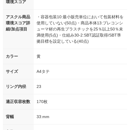
環境スコア
アスクル商品
・容器包装10:最小販売単位において包装材料を
環境スコア詳
使用していない(50点)・商品本体13:プレコンシ
細/加点項目
ューマ材の再生プラスチックを25％以上50％未
満使用(5点)・仕組み30-2:SBT認証取得/SBT準
拠目標を設定している(40点)
カラー
黄
サイズ
A4タテ
リング内径
23
適正収容枚数
170枚
背幅
33:mm