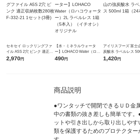
セキセイ ロックリングファ
【水・ミネラルウォータ
アイリスフーズ 富士
イル A5S 2穴 ピンク 適正収
ー】LOHACO Water（ロハ
炭酸水 ラベルレス 500
納枚数280枚 F-332-21 1セ
コウォーター）2L ラベルレ
箱（24本入）
2,970
490
1,420
円
円
円
ット(3冊)
ス 1箱（5本入）（イチオ
シ） オリジナル
商品説明
●ワンタッチで開閉できるＵＤ金
中の書類の抜き差しも簡単です。
ットや引き出しから取り出しやす
類を保護するためのプロテクター
す。