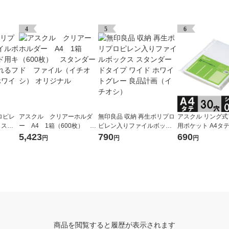
4
5
6
ロピレ
アスクル クリアーホルダ
無印良品 収納 再生ポリプロ
アスクル リング
クスス
ー A4 1箱（600枚） ス
ピレン入りファイルボック
用ポケット A4タテ 
ターも
タンダード ファイル（イ
ス スタンダードタイプ ワイ
さ0.06mm 1袋（10
5,423
790
690
円
円
円
５ｃｍ
チオシ） オリジナル
ド ホワイトグレー 良品計画
リジナル
品計画
（イチオシ）
商品を閲覧すると履歴が表示されます