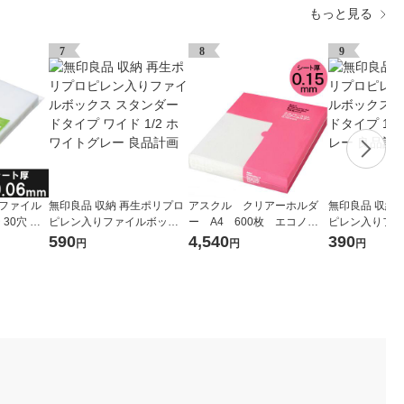
もっと見る
7
8
9
式ファイル
無印良品 収納 再生ポリプロ
アスクル クリアーホルダ
無印良品 収納
30穴 厚
ピレン入りファイルボック
ー A4 600枚 エコノミ
ピレン入りファ
0枚） オ
ス スタンダードタイプ ワイ
ースリム ファイル オリジ
ス スタンダード
590
4,540
390
円
円
円
ド 1/2 ホワイトグレー 良品
ナル
ホワイトグレー
計画