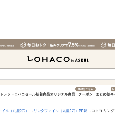
獲得はこちら
レ
トレット
ロハコセール
新着商品
オリジナル商品
クーポン
まとめ割
キ
ァイル（丸型2穴）
リングファイル（丸型2穴）PP製
コクヨ リングフ