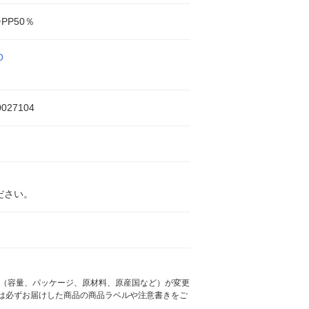
PP50％
O
0027104
ださい。
様（容量、パッケージ、原材料、原産国など）が変更
は必ずお届けした商品の商品ラベルや注意書きをご