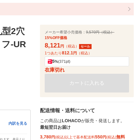
丸型2穴
メーカー希望小売価格：
9,570円（税込）
15%OFF価格
フ-UR
8,121
円
（税込）
セール
812.1
1つあたり
円
（税込）
5
%
(371pt)
在庫切れ
カートに入れる
配送情報・送料について
この商品は
LOHACO
が販売・発送します。
内訳を見る
最短翌日お届け
3,780
550
無料
円
(税込)以上で基本配送料
円
(税込)
されます。表示より