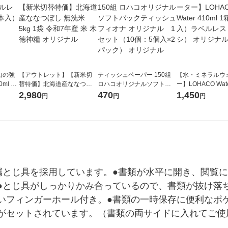
山の強
【アウトレット】【新米切
ティッシュペーパー 150組
【水・ミネラルウ
ml 1
替特価】北海道産ななつぼ
ロハコオリジナルソフトパ
ー】LOHACO Wate
し 無洗米 5kg 1袋 令和7年産
ックティッシュ フィオナ オ
1箱（20本入）ラ
2,980
470
1,450
円
円
円
米 木徳神糧 オリジナル
リジナル 1セット（10個：
（イチオシ） オ
5個入×2パック） オリジナ
ル
属とじ具を採用しています。●書類が水平に開き、閲覧
●とじ具がしっかりかみ合っているので、書類が抜け落
いフィンガーホール付き。●書類の一時保存に便利なポケ
がセットされています。（書類の両サイドに入れてご使