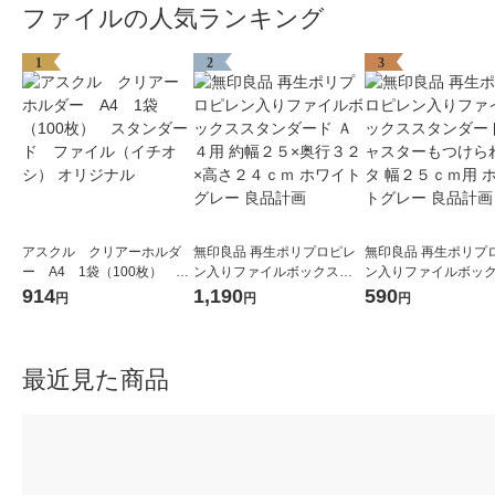
ファイルの人気ランキング
1
2
3
アスクル クリアーホルダ
無印良品 再生ポリプロピレ
無印良品 再生ポリプ
ー A4 1袋（100枚） ス
ン入りファイルボックスス
ン入りファイルボッ
タンダード ファイル（イ
タンダード Ａ４用 約幅２５
タンダード用キャス
914
1,190
590
円
円
円
チオシ） オリジナル
×奥行３２×高さ２４ｃｍ ホ
つけられるフタ 幅２
ワイトグレー 良品計画
用 ホワイトグレー 良
最近見た商品