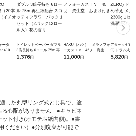
ォータ
トイレットペーパー ダブル
HAKU（ハク） メラノフォ
アタックゼロ（At
r 410ml
3倍長持ち 6ロール 75m 再生
ーカスＩＶ 45ｇ 資生
O) ドラム式専
ベルレス
紙配合 スコッティフラワー
堂 おまけ付き
ガジャンボ 230
1,376
11,000
5,820
円
円
円
リジナル
パック 1セット（2パック12
（2個入) 洗濯
ロール入）花の香り
に適した丸型リング式とじ具で、途
ちる心配がありません。●キャビネ
ット付き(オモテ表紙内側)。●書
用ください）●分別廃棄が可能で