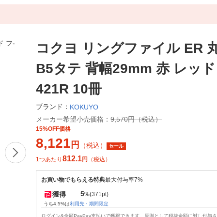
コクヨ リングファイル ER 
B5タテ 背幅29mm 赤 レッド 
421R 10冊
ブランド：
KOKUYO
メーカー希望小売価格：
9,570円（税込）
15%OFF価格
8,121
円
（税込）
セール
812.1
1つあたり
円
（税込）
お買い物でもらえる特典
最大付与率7%
5
獲得
%
(371pt)
うち4.5%は
利用先・期間限定
ログイン&全額PayPay支払いで獲得できます。原則として税抜金額に対し付与