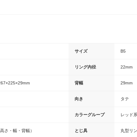
サイズ
B5
リング内径
22mm
7×225×29mm
背幅
29mm
向き
タテ
カラーグループ
レッド
9（高さ・幅・背幅）
とじ具
丸型リ