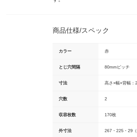
商品仕様/スペック
カラー
赤
とじ穴間隔
80mmピッチ
寸法
高さ×幅×背幅：26
穴数
2
収容枚数
170枚
外寸法
267・225・2