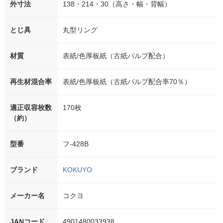
外寸法
138・214・30（高さ・幅・背幅）
とじ具
丸型リング
材質
表紙/色厚板紙（古紙パルプ配合）
再生材混合率
表紙/色厚板紙（古紙パルプ配合率70％）
適正収容枚数
170枚
（約）
型番
フ-428B
ブランド
KOKUYO
メーカー名
コクヨ
JANコード
4901480033938