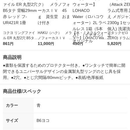
コクヨ リングファイ
HAKU（ハク） メラ
【水・ミネラルウォー
アタックゼロ（A
ル ER 丸型2穴 B5タテ
ノフォーカスＩＶ 4
ター】LOHACO Wate
ZERO) ドラ
背幅29mm 赤 レッド
861
5ｇ 資生堂 おまけ
11,000
r（ロハコウォータ
490
詰め替え メガ
5,820
円
円
円
円
フ-UR421R 1冊
付き
ー）2L ラベルレス 1
ボ 2300g 1
箱（5本入）（イチオ
個入) 洗濯洗剤
商品説明
シ） オリジナル
●書類を保護するためのプロテクター付き。●ワンタッチで簡単に開
閉できるユニバーサルデザインの金属製丸型リングのとじ具を採
用。●2穴。●とじ穴間隔/80mmピッチ。●表紙/色厚板紙
商品仕様/スペック
カラー
青
サイズ
B6ヨコ