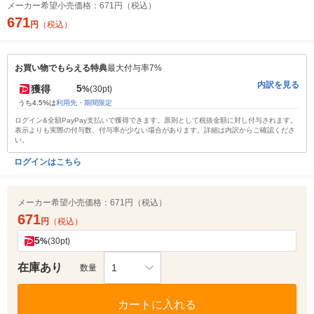
メーカー希望小売価格：
671円（税込）
671
円
（税込）
お買い物でもらえる特典
最大付与率7%
内訳を見る
5
獲得
%
(30pt)
うち4.5%は
利用先・期間限定
ログイン&全額PayPay支払いで獲得できます。原則として税抜金額に対し付与されます。
表示よりも実際の付与数、付与率が少ない場合があります。詳細は内訳からご確認くださ
い。
ログインはこちら
メーカー希望小売価格：
671円（税込）
671
円
（税込）
5
%
(30pt)
在庫あり
1
数量
カートに入れる