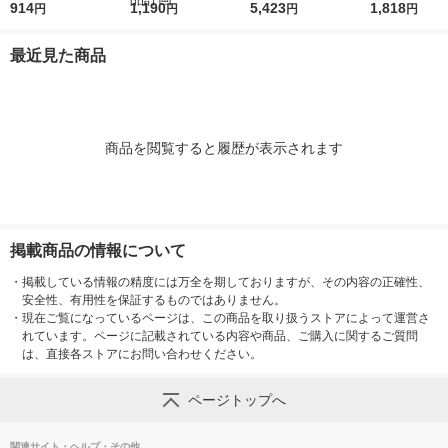
0枚） スタンダー
914
ボックススタンダード
1,190
0枚） スタンダー
5,423
タンダード フ
1,818
円
円
円
円
ド ファイル（イチオ
Ａ４用 約幅２５×奥行
ド ファイル（イチオ
1セット（100
シ） オリジナル
３２×高さ２４ｃｍ ホ
シ） オリジナル
袋）（イチオシ
最近見た商品
ワイトグレー 良品計
リジナル
画
商品を閲覧すると履歴が表示されます
掲載商品の情報について
・
掲載している情報の精度には万全を期しておりますが、その内容の正確性、
安全性、有用性を保証するものではありません。
・
現在ご覧になっているページは、この商品を取り扱うストアによって運営さ
れています。ページに記載されている内容や商品、ご購入に関するご質問
は、直接各ストアにお問い合わせください。
ページトップへ
関連サイト・ヘルプ・その他