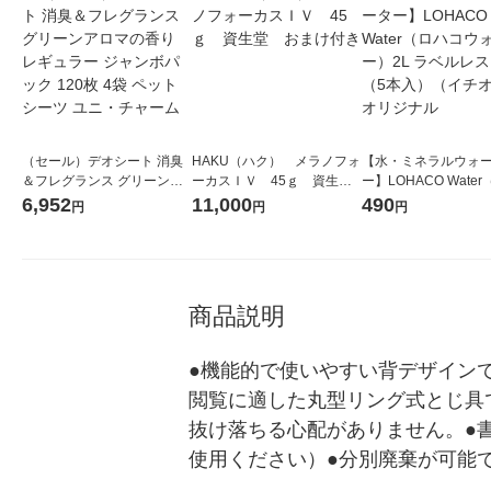
（セール）デオシート 消臭
HAKU（ハク） メラノフォ
【水・ミネラルウォ
＆フレグランス グリーンア
ーカスＩＶ 45ｇ 資生
ー】LOHACO Wate
ロマの香り レギュラー ジャ
堂 おまけ付き
コウォーター）2L ラ
6,952
11,000
490
円
円
円
ンボパック 120枚 4袋 ペッ
ス 1箱（5本入）（イ
トシーツ ユニ・チャーム
シ） オリジナル
商品説明
●機能的で使いやすい背デザイン
閲覧に適した丸型リング式とじ具
抜け落ちる心配がありません。●
使用ください）●分別廃棄が可能