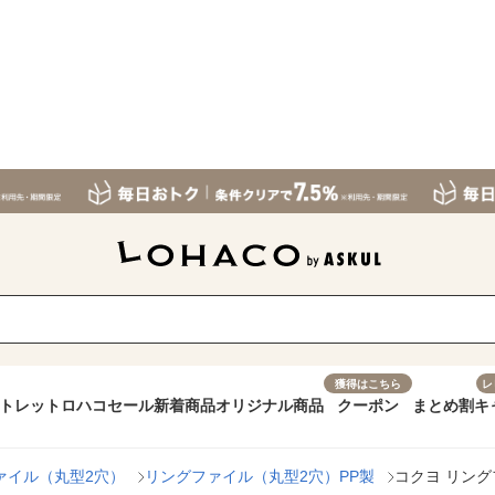
獲得はこちら
レ
トレット
ロハコセール
新着商品
オリジナル商品
クーポン
まとめ割
キ
ァイル（丸型2穴）
リングファイル（丸型2穴）PP製
コクヨ リングフ