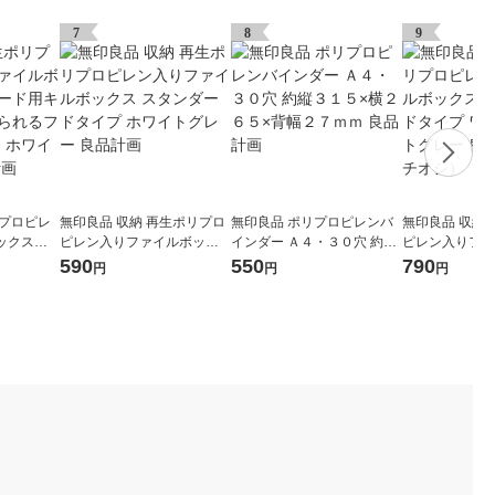
7
8
9
リプロピレ
無印良品 収納 再生ポリプロ
無印良品 ポリプロピレンバ
無印良品 収納
ックスス
ピレン入りファイルボック
インダー Ａ４・３０穴 約縦
ピレン入りファ
スターも
ス スタンダードタイプ ホワ
３１５×横２６５×背幅２７
ス スタンダー
590
550
790
円
円
円
幅２５ｃｍ
イトグレー 良品計画
ｍｍ 良品計画
ド ホワイトグ
 良品計画
（イチオシ）