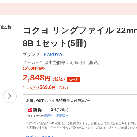
コクヨ リングファイル 22mm
8B 1セット(5冊)
ブランド：
KOKUYO
メーカー希望小売価格：
3,355円（税込）
15%OFF価格
2,848
円
（税込）
セール
569.6
1つあたり
円
（税込）
お買い物でもらえる特典
最大付与率7%
5
獲得
%
(129pt)
うち4.5%は
利用先・期間限定
ログイン&全額PayPay支払いで獲得できます。原則として税抜金額に対し付与
も実際の付与数、付与率が少ない場合があります。詳細は内訳からご確認くださ