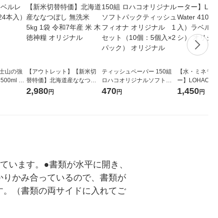
富士山の強
【アウトレット】【新米切
ティッシュペーパー 150組
【水・ミネラル
00ml 1
替特価】北海道産ななつぼ
ロハコオリジナルソフトパ
ー】LOHACO Wa
し 無洗米 5kg 1袋 令和7年産
ックティッシュ フィオナ オ
1箱（20本入
2,980
470
1,450
円
円
円
米 木徳神糧 オリジナル
リジナル 1セット（10個：
（イチオシ） 
5個入×2パック） オリジナ
ル
ています。●書類が水平に開き、
かりかみ合っているので、書類が
す。（書類の両サイドに入れてご