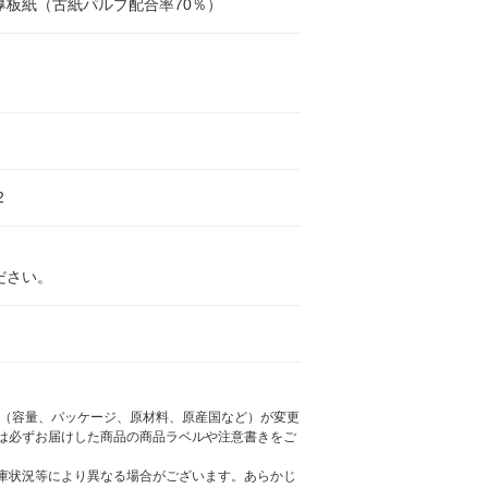
厚板紙（古紙パルプ配合率70％）
2
ださい。
様（容量、パッケージ、原材料、原産国など）が変更
は必ずお届けした商品の商品ラベルや注意書きをご
庫状況等により異なる場合がございます。あらかじ