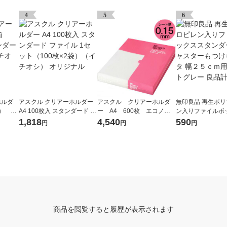
4
5
6
ホルダ
アスクル クリアーホルダー
アスクル クリアーホルダ
無印良品 再生ポ
枚） ス
A4 100枚入 スタンダード フ
ー A4 600枚 エコノミ
ン入りファイルボ
ル（イ
ァイル 1セット（100枚×2
ースリム ファイル オリジ
タンダード用キャ
1,818
4,540
590
円
円
円
袋）（イチオシ） オリジナ
ナル
つけられるフタ 
ル
用 ホワイトグレー
商品を閲覧すると履歴が表示されます