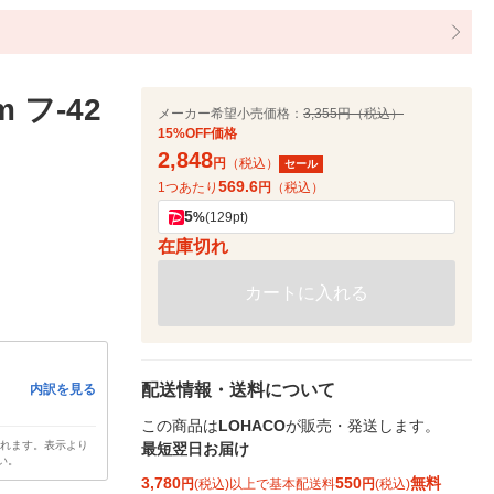
 フ-42
メーカー希望小売価格：
3,355円（税込）
15%OFF価格
2,848
円
（税込）
セール
569.6
1つあたり
円
（税込）
5
%
(129pt)
在庫切れ
カートに入れる
配送情報・送料について
内訳を見る
この商品は
LOHACO
が販売・発送します。
されます。表示より
最短翌日お届け
い。
3,780
550
無料
円
(税込)以上で基本配送料
円
(税込)