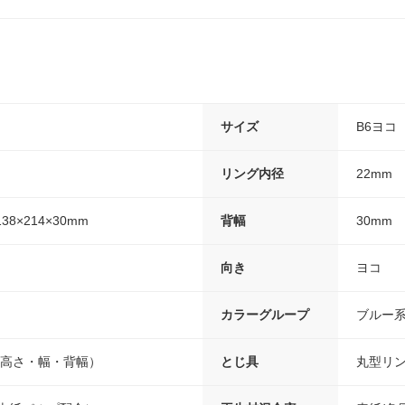
サイズ
B6ヨコ
リング内径
22mm
8×214×30mm
背幅
30mm
向き
ヨコ
カラーグループ
ブルー
0（高さ・幅・背幅）
とじ具
丸型リ