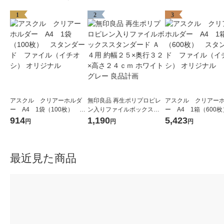
1
2
3
アスクル クリアーホルダ
無印良品 再生ポリプロピレ
アスクル クリアー
ー A4 1袋（100枚） ス
ン入りファイルボックスス
ー A4 1箱（600
タンダード ファイル（イ
タンダード Ａ４用 約幅２５
タンダード ファイ
914
1,190
5,423
円
円
円
チオシ） オリジナル
×奥行３２×高さ２４ｃｍ ホ
チオシ） オリジナル
ワイトグレー 良品計画
最近見た商品