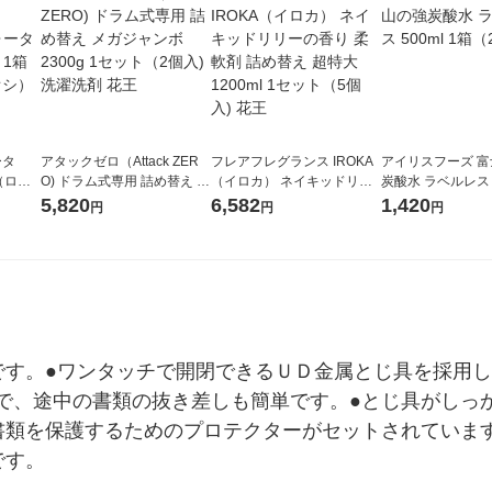
ータ
アタックゼロ（Attack ZER
フレアフレグランス IROKA
アイリスフーズ 
r（ロハ
O) ドラム式専用 詰め替え メ
（イロカ） ネイキッドリリ
炭酸水 ラベルレス 5
ベルレ
ガジャンボ 2300g 1セット
ーの香り 柔軟剤 詰め替え 超
箱（24本入）
5,820
6,582
1,420
円
円
円
チオ
（2個入) 洗濯洗剤 花王
特大 1200ml 1セット（5個
入) 花王
です。●ワンタッチで開閉できるＵＤ金属とじ具を採用し
で、途中の書類の抜き差しも簡単です。●とじ具がしっ
書類を保護するためのプロテクターがセットされていま
です。