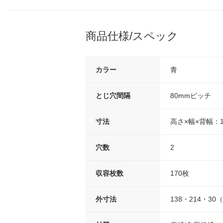
商品仕様/スペック
カラー
青
とじ穴間隔
80mmピッチ
寸法
高さ×幅×背幅：13
穴数
2
収容枚数
170枚
外寸法
138・214・3