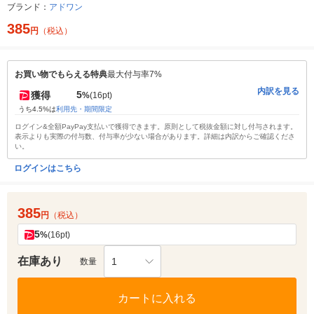
ブランド：
アドワン
385
円
（税込）
お買い物でもらえる特典
最大付与率7%
内訳を見る
5
獲得
%
(16pt)
うち4.5%は
利用先・期間限定
ログイン&全額PayPay支払いで獲得できます。原則として税抜金額に対し付与されます。
表示よりも実際の付与数、付与率が少ない場合があります。詳細は内訳からご確認くださ
い。
ログインはこちら
385
円
（税込）
5
%
(16pt)
在庫あり
1
数量
カートに入れる