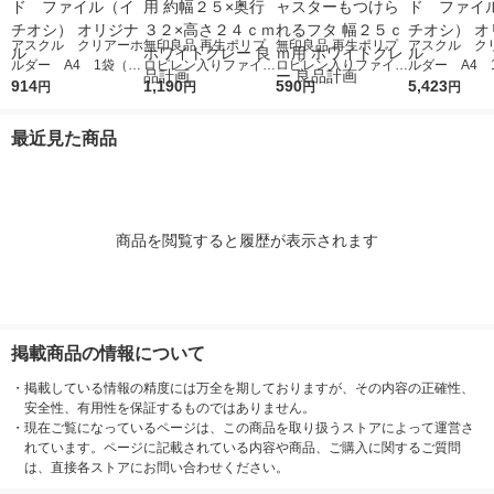
アスクル クリアーホ
無印良品 再生ポリプ
無印良品 再生ポリプ
アスクル ク
ルダー A4 1袋（10
ロピレン入りファイル
ロピレン入りファイル
ルダー A4 
0枚） スタンダー
914
ボックススタンダード
1,190
ボックススタンダード
590
0枚） スタ
5,423
円
円
円
円
ド ファイル（イチオ
Ａ４用 約幅２５×奥行
用キャスターもつけら
ド ファイル
シ） オリジナル
３２×高さ２４ｃｍ ホ
れるフタ 幅２５ｃｍ
シ） オリジナ
最近見た商品
ワイトグレー 良品計
用 ホワイトグレー 良
画
品計画
商品を閲覧すると履歴が表示されます
掲載商品の情報について
・
掲載している情報の精度には万全を期しておりますが、その内容の正確性、
安全性、有用性を保証するものではありません。
・
現在ご覧になっているページは、この商品を取り扱うストアによって運営さ
れています。ページに記載されている内容や商品、ご購入に関するご質問
は、直接各ストアにお問い合わせください。