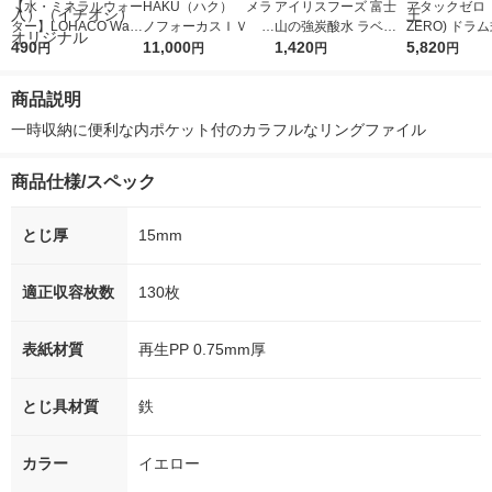
【水・ミネラルウォー
HAKU（ハク） メラ
アイリスフーズ 富士
アタックゼロ（A
ター】LOHACO Wate
ノフォーカスＩＶ 4
山の強炭酸水 ラベル
ZERO) ドラ
r（ロハコウォータ
490
5ｇ 資生堂 おまけ
11,000
レス 500ml 1箱（24
1,420
詰め替え メガ
5,820
円
円
円
円
ー）2L ラベルレス 1
付き
本入）
ボ 2300g 1
箱（5本入）（イチオ
個入) 洗濯洗剤
商品説明
シ） オリジナル
一時収納に便利な内ポケット付のカラフルなリングファイル
商品仕様/スペック
とじ厚
15mm
適正収容枚数
130枚
表紙材質
再生PP 0.75mm厚
とじ具材質
鉄
カラー
イエロー