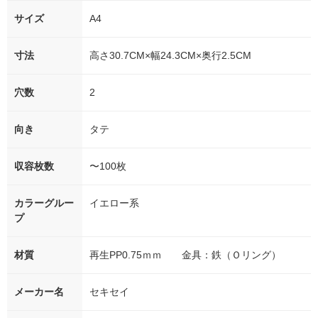
サイズ
A4
寸法
高さ30.7CM×幅24.3CM×奥行2.5CM
穴数
2
向き
タテ
収容枚数
〜100枚
カラーグルー
イエロー系
プ
材質
再生PP0.75ｍｍ 金具：鉄（Ｏリング）
メーカー名
セキセイ