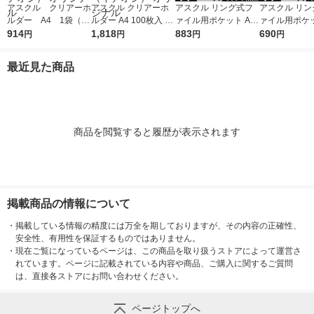
アスクル クリアーホ
アスクル クリアーホ
アスクル リング式フ
アスクル リン
ルダー A4 1袋（10
ルダー A4 100枚入 ス
ァイル用ポケット A4
ァイル用ポケッ
0枚） スタンダー
914
タンダード ファイル
1,818
タテ 30穴 厚さ0.08m
883
タテ 30穴 厚さ
690
円
円
円
円
ド ファイル（イチオ
1セット（100枚×2
m 1袋（100枚） オリ
m 1袋（100枚） 
シ） オリジナル
袋）（イチオシ） オ
ジナル
ジナル
最近見た商品
リジナル
商品を閲覧すると履歴が表示されます
掲載商品の情報について
・
掲載している情報の精度には万全を期しておりますが、その内容の正確性、
安全性、有用性を保証するものではありません。
・
現在ご覧になっているページは、この商品を取り扱うストアによって運営さ
れています。ページに記載されている内容や商品、ご購入に関するご質問
は、直接各ストアにお問い合わせください。
ページトップへ