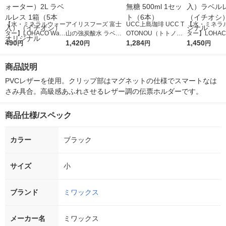
【水・ミネラルウォー
アイリスフーズ 富士
UCC上島珈琲 UCC T
【水・ミネラ
ター】LOHACO Wate
山の強炭酸水 ラベル
OTONOU（トトノ
ター】LOHACO
r（ロハコウォータ
490
レス 500ml 1箱（24
1,420
ウ） by BLACK無糖 5
1,284
r 410ml 1箱
1,450
円
円
円
円
ー）2L ラベルレス 1
本入）
00ml 1セット（6本）
入）ラベルレ
箱（5本入）（イチオ
オシ） オリジ
商品説明
シ） オリジナル
PVCレザーを使用。クリップ部はマグネットの仕様でスマートなは
さみ具合。高級感あふれさせるレザー調の伝票ホルダーです。
商品仕様/スペック
カラー
ブラック
サイズ
小
ブランド
ミワックス
メーカー名
ミワックス