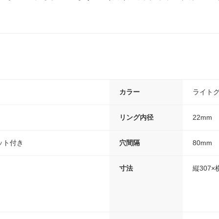
カラー
ライト
リング内径
22mm
ット付き
穴間隔
80mm
寸法
縦307×