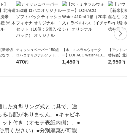
【新米切
ティッシュペーパー 150組
【水・ミネラルウォータ
【アウトレット
ななつぼ
ロハコオリジナルソフトパ
ー】LOHACO Water 410ml
替特価】北海道
袋 令和7年産
ックティッシュ フィオナ オ
1箱（20本入）ラベルレス
し 精白米 5kg
470
1,450
2,950
円
円
円
ジナル
リジナル 1セット（10個：
（イチオシ） オリジナル
米 木徳神糧 オ
5個入×2パック） オリジナ
ル
適した丸型リング式とじ具で、途
ちる心配がありません。●キャビネ
ケット付き（オモテ表紙内側）。●
使用ください）●分別廃棄が可能