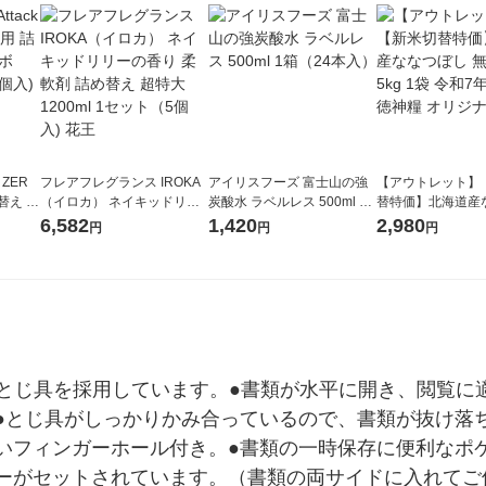
 ZER
フレアフレグランス IROKA
アイリスフーズ 富士山の強
【アウトレット】
替え メ
（イロカ） ネイキッドリリ
炭酸水 ラベルレス 500ml 1
替特価】北海道産
セット
ーの香り 柔軟剤 詰め替え 超
箱（24本入）
し 無洗米 5kg 1
6,582
1,420
2,980
円
円
円
王
特大 1200ml 1セット（5個
米 木徳神糧 オリ
入) 花王
属とじ具を採用しています。●書類が水平に開き、閲覧に
●とじ具がしっかりかみ合っているので、書類が抜け落
いフィンガーホール付き。●書類の一時保存に便利なポ
ーがセットされています。（書類の両サイドに入れてご