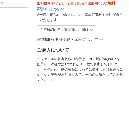
い。
3,780
550
無料
円
(税込)以上で基本配送料
円
(税込)
配送料について
※
一部の商品につきましては、基本配送料を当社が負担
いたします。
在庫確認住所：東京都にお届け
賞味期限/使用期限・返品について
ご購入について
※ファイルの収容枚数の表示は、PPC用紙64g/ｍ２を
使用し、収容寸法1mmあたり10枚で算出しておりま
す。そのため、紙の種類によっては必ずしも計算通りに
ならない場合がありますので、一応の目安としてご利用
ください。