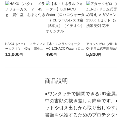
HAKU（ハク） メラノフォ
【水・ミネラルウォータ
アタックゼロ（Attack
ーカスＩＶ 45ｇ 資生
ー】LOHACO Water（ロハ
O) ドラム式専用 詰め
堂 おまけ付き
コウォーター）2L ラベルレ
ガジャンボ 2300g 1
11,000
490
5,820
円
円
円
ス 1箱（5本入）（イチオ
（2個入) 洗濯洗剤 花
シ） オリジナル
商品説明
●ワンタッチで開閉できるUD金
中の書類の抜き差しも簡単です。
ットや引き出しから取り出しやす
書類を保護するためのプロテクタ