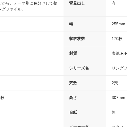
だから、テーマ別に色分けして整
背見出し
有
ングファイル。
幅
255mm
収容枚数
170枚
材質
表紙:R-
シリーズ名
リングフ
穴数
2穴
0枚
高さ
307mm
台紙
無
メーカー名
コクヨ