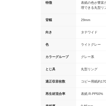
特徴
表紙の色が豊富
理できる丸型リ
背幅
29mm
向き
タテワイド
色
ライトグレー
カラーグループ
グレー系
とじ具
丸型リング
適正収容枚数
コピー用紙約17
再生材混合率
表紙:R-PP50%
表紙厚
0.85mm