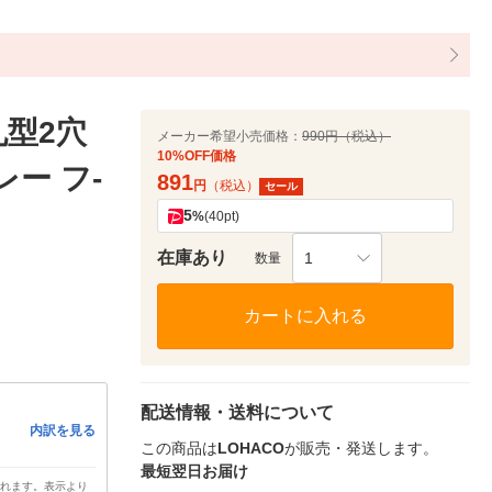
丸型2穴
メーカー希望小売価格：
990円（税込）
10%OFF価格
レー フ-
891
円
（税込）
セール
5
%
(40pt)
在庫あり
1
数量
カートに入れる
配送情報・送料について
内訳を見る
この商品は
LOHACO
が販売・発送します。
最短翌日お届け
されます。表示より