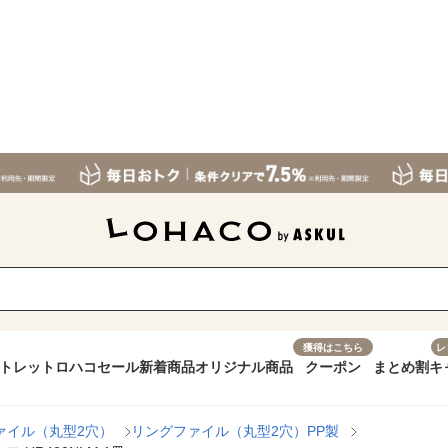
獲得はこちら
レ
トレット
ロハコセール
新着商品
オリジナル商品
クーポン
まとめ割
キ
ァイル（丸型2穴）
リングファイル（丸型2穴）PP製