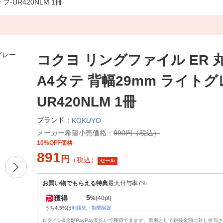
-UR420NLM 1冊
コクヨ リングファイル ER 
A4タテ 背幅29mm ライトグ
UR420NLM 1冊
ブランド：
KOKUYO
メーカー希望小売価格：
990円（税込）
10%OFF価格
891
円
（税込）
セール
お買い物でもらえる特典
最大付与率7%
5
獲得
%
(40pt)
うち4.5%は
利用先・期間限定
ログイン&全額PayPay支払いで獲得できます。原則として税抜金額に対し付与