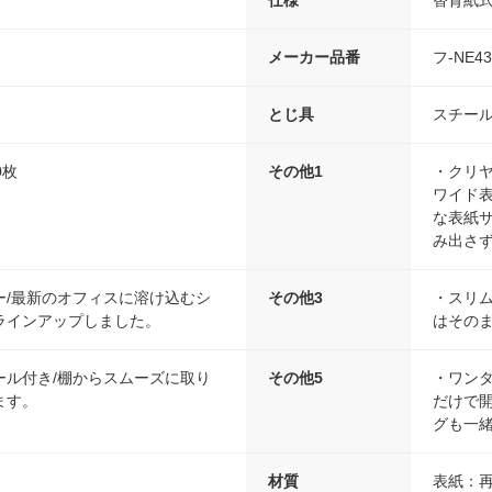
メーカー品番
フ-NE43
）
とじ具
スチー
0枚
その他1
・クリ
ワイド
な表紙
み出さ
ー/最新のオフィスに溶け込むシ
その他3
・スリ
ラインアップしました。
はその
ール付き/棚からスムーズに取り
その他5
・ワン
ます。
だけで
グも一
材質
表紙：再