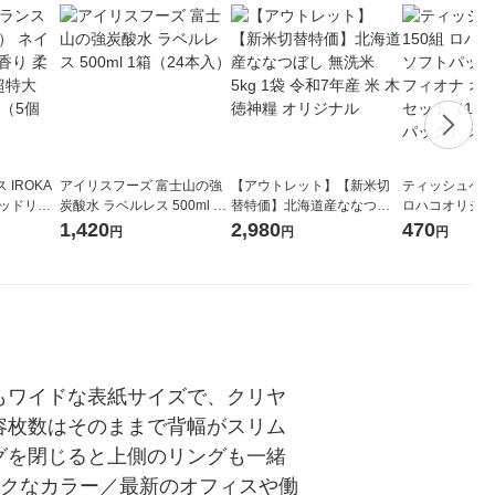
IROKA
アイリスフーズ 富士山の強
【アウトレット】【新米切
ティッシュペーパ
キッドリリ
炭酸水 ラベルレス 500ml 1
替特価】北海道産ななつぼ
ロハコオリジナ
詰め替え 超
箱（24本入）
し 無洗米 5kg 1袋 令和7年産
ックティッシュ
1,420
2,980
470
円
円
円
セット（5個
米 木徳神糧 オリジナル
リジナル 1セ
5個入×2パック
ル
もワイドな表紙サイズで、クリヤ
容枚数はそのままで背幅がスリム
グを閉じると上側のリングも一緒
ックなカラー／最新のオフィスや働