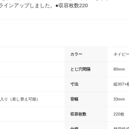
インアップしました。●収容枚数220
カラー
ネイビ
とじ穴間隔
80mm
寸法
縦307×
枚入り（差し替え可能）
背幅
33mm
収容枚数
220枚
仕様
替背紙