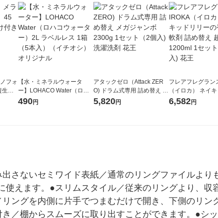
ラノフォ
【水・ミネラルウォータ
アタックゼロ（Attack ZER
フレアフレグランス 
資生
ー】LOHACO Water（ロハ
O) ドラム式専用 詰め替え メ
（イロカ） ネイ
コウォーター）2L ラベルレ
ガジャンボ 2300g 1セット
ーの香り 柔軟剤 
490
5,820
6,582
円
円
円
ス 1箱（5本入）（イチオ
（2個入) 洗濯洗剤 花王
特大 1200ml 1
シ） オリジナル
入) 花王
み出さないセミワイド表紙／通常のリングファイルより
に使えます。●スリムスタイル／従来のリングより、収
／リングを内側に片手でつまむだけで開き、下側のリン
付き／棚からスムーズに取り出すことができます。●シ