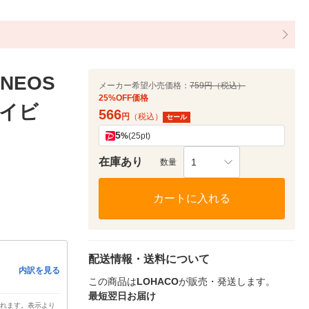
EOS
メーカー希望小売価格：
759円（税込）
25%OFF価格
ネイビ
566
円
（税込）
セール
5
%
(25pt)
在庫あり
1
数量
カートに入れる
配送情報・送料について
内訳を見る
この商品は
LOHACO
が販売・発送します。
最短翌日お届け
されます。表示より