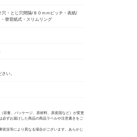
２穴・とじ穴間隔/８０ｍｍピッチ・表紙/
Ｐ・替背紙式・スリムリング
1
ださい。
様（容量、パッケージ、原材料、原産国など）が変更
は必ずお届けした商品の商品ラベルや注意書きをご
庫状況等により異なる場合がございます。あらかじ