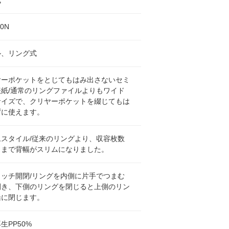
0N
ル、リング式
ヤーポケットをとじてもはみ出さないセミ
表紙/通常のリングファイルよりもワイド
サイズで、クリヤーポケットを綴じてもは
ずに使えます。
ムスタイル/従来のリングより、収容枚数
ままで背幅がスリムになりました。
タッチ開閉/リングを内側に片手でつまむ
開き、下側のリングを閉じると上側のリン
緒に閉じます。
生PP50%