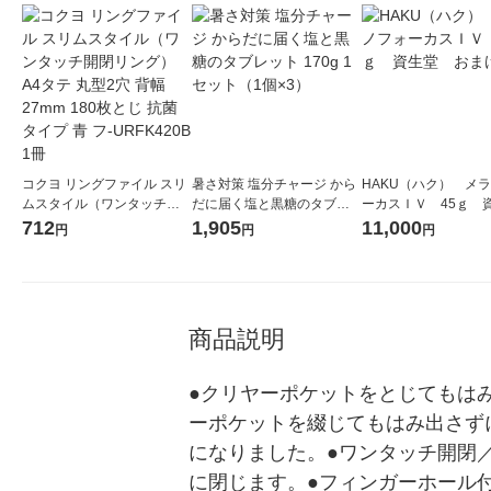
コクヨ リングファイル スリ
暑さ対策 塩分チャージ から
HAKU（ハク） メ
ムスタイル（ワンタッチ開
だに届く塩と黒糖のタブレ
ーカスＩＶ 45ｇ 
閉リング） A4タテ 丸型2穴
ット 170g 1セット（1個×
堂 おまけ付き
712
1,905
11,000
円
円
円
背幅27mm 180枚とじ 抗菌
3）
タイプ 青 フ-URFK420B 1冊
商品説明
●クリヤーポケットをとじてもは
ーポケットを綴じてもはみ出さず
になりました。●ワンタッチ開閉
に閉じます。●フィンガーホール