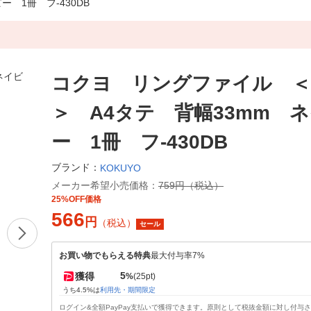
 1冊 フ-430DB
コクヨ リングファイル ＜N
＞ A4タテ 背幅33mm 
ー 1冊 フ-430DB
ブランド：
KOKUYO
メーカー希望小売価格：
759円（税込）
25%OFF価格
566
円
（税込）
セール
お買い物でもらえる特典
最大付与率7%
5
獲得
%
(25pt)
うち4.5%は
利用先・期間限定
ログイン&全額PayPay支払いで獲得できます。原則として税抜金額に対し付与