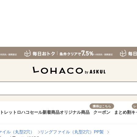
獲得はこちら
レ
トレット
ロハコセール
新着商品
オリジナル商品
クーポン
まとめ割
キ
ァイル（丸型2穴）
リングファイル（丸型2穴）PP製