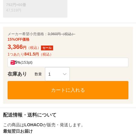
792円×60冊
47,519円
メーカー希望小売価格：
3,960円（税込）
15%OFF価格
3,366
円
（税込）
セール
841.5
1つあたり
円
（税込）
5
%
(153pt)
在庫あり
1
数量
カートに入れる
配送情報・送料について
この商品は
LOHACO
が販売・発送します。
最短翌日お届け