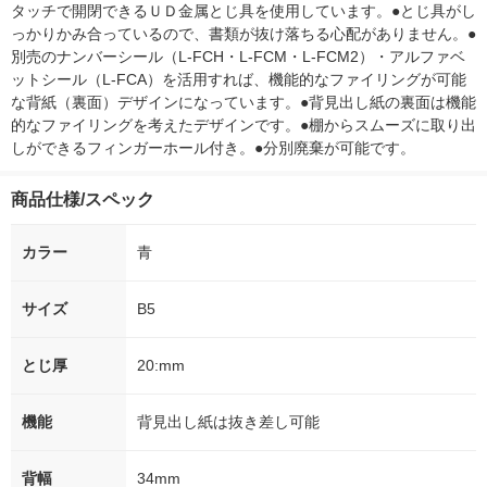
タッチで開閉できるＵＤ金属とじ具を使用しています。●とじ具がし
っかりかみ合っているので、書類が抜け落ちる心配がありません。●
別売のナンバーシール（L-FCH・L-FCM・L-FCM2）・アルファベ
ットシール（L-FCA）を活用すれば、機能的なファイリングが可能
な背紙（裏面）デザインになっています。●背見出し紙の裏面は機能
的なファイリングを考えたデザインです。●棚からスムーズに取り出
しができるフィンガーホール付き。●分別廃棄が可能です。
商品仕様/スペック
カラー
青
サイズ
B5
とじ厚
20:mm
機能
背見出し紙は抜き差し可能
背幅
34mm