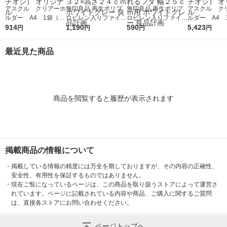
アスクル クリアーホ
無印良品 再生ポリプ
無印良品 再生ポリプ
アスクル ク
ルダー A4 1袋（10
ロピレン入りファイル
ロピレン入りファイル
ルダー A4 
0枚） スタンダー
914
ボックススタンダード
1,190
ボックススタンダード
590
0枚） スタ
5,423
円
円
円
円
ド ファイル（イチオ
Ａ４用 約幅２５×奥行
用キャスターもつけら
ド ファイル
シ） オリジナル
３２×高さ２４ｃｍ ホ
れるフタ 幅２５ｃｍ
シ） オリジナ
最近見た商品
ワイトグレー 良品計
用 ホワイトグレー 良
画
品計画
商品を閲覧すると履歴が表示されます
掲載商品の情報について
・
掲載している情報の精度には万全を期しておりますが、その内容の正確性、
安全性、有用性を保証するものではありません。
・
現在ご覧になっているページは、この商品を取り扱うストアによって運営さ
れています。ページに記載されている内容や商品、ご購入に関するご質問
は、直接各ストアにお問い合わせください。
ページトップへ