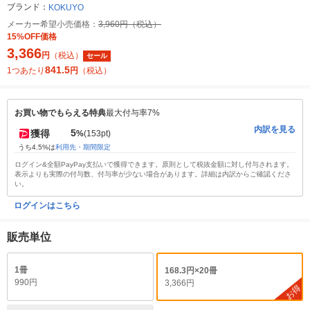
ブランド：
KOKUYO
メーカー希望小売価格：
3,960円（税込）
15%OFF価格
3,366
円
（税込）
セール
841.5
1つあたり
円
（税込）
お買い物でもらえる特典
最大付与率7%
内訳を見る
5
獲得
%
(153pt)
うち4.5%は
利用先・期間限定
ログイン&全額PayPay支払いで獲得できます。原則として税抜金額に対し付与されます。
表示よりも実際の付与数、付与率が少ない場合があります。詳細は内訳からご確認くださ
い。
ログインはこちら
販売単位
1冊
168.3円×20冊
990円
3,366円
お得