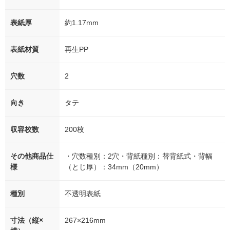
表紙厚
約1.17mm
表紙材質
再生PP
穴数
2
向き
タテ
収容枚数
200枚
その他商品仕
・穴数種別：2穴・背紙種別：替背紙式・背幅
様
（とじ厚）：34mm（20mm）
種別
不透明表紙
寸法（縦×
267×216mm