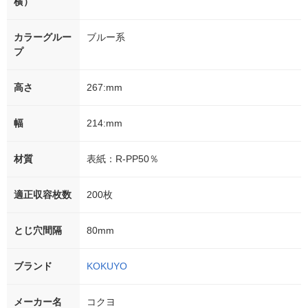
横）
カラーグルー
ブルー系
プ
高さ
267:mm
幅
214:mm
材質
表紙：R-PP50％
適正収容枚数
200枚
とじ穴間隔
80mm
ブランド
KOKUYO
メーカー名
コクヨ