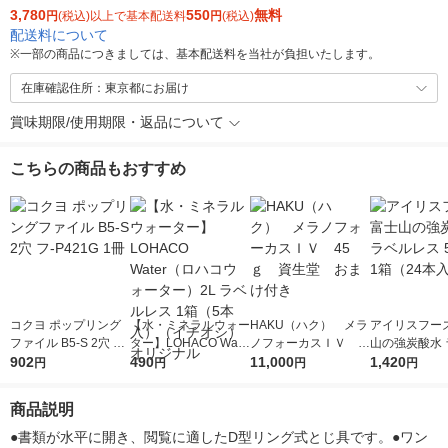
3,780
550
無料
円
(税込)以上で基本配送料
円
(税込)
配送料について
※
一部の商品につきましては、基本配送料を当社が負担いたします。
在庫確認住所：東京都にお届け
賞味期限/使用期限・返品について
こちらの商品もおすすめ
コクヨ ポップリング
【水・ミネラルウォー
HAKU（ハク） メラ
アイリスフーズ
ファイル B5-S 2穴 フ-
ター】LOHACO Wate
ノフォーカスＩＶ 4
山の強炭酸水 
P421G 1冊
902
r（ロハコウォータ
490
5ｇ 資生堂 おまけ
11,000
レス 500ml 1
1,420
円
円
円
円
ー）2L ラベルレス 1
付き
本入）
箱（5本入）（イチオ
商品説明
シ） オリジナル
●書類が水平に開き、閲覧に適したD型リング式とじ具です。●ワン