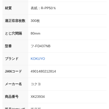
材質
表紙：R-PP50％
適正収容枚数
300枚
とじ穴間隔
80mm
型番
フ-FD437NB
ブランド
KOKUYO
JANコード
4901480212814
メーカー名
コクヨ
商品番号
XK23934