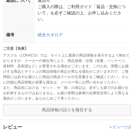
返品について
返品可
ご購入の際は、ご利用ガイド「返品・交換につ
いて」を必ずご確認の上、お申し込みくださ
い。
備考
総合カタログ
ご注意【免責】
アスクル（LOHACO）では、サイト上に最新の商品情報を表示するよう努めて
おりますが、メーカーの都合等により、商品規格・仕様（容量、パッケージ、
原材料、原産国など）が変更される場合がございます。このため、実際にお届
けする商品とサイト上の商品情報の表記が異なる場合がございますので、ご使
用前には必ずお届けした商品の商品ラベルや注意書きをご確認ください。さら
に詳細な商品情報が必要な場合は、メーカー等にお問い合わせください。
また、商品名における「セット」や「箱」の表記は、必ずしも箱でのお届けを
お約束するものではありません。お届け形態は倉庫の在庫状況等により異なる
場合がございます。あらかじめご了承ください。
商品情報の誤りを報告する
レビュー
レビューとは