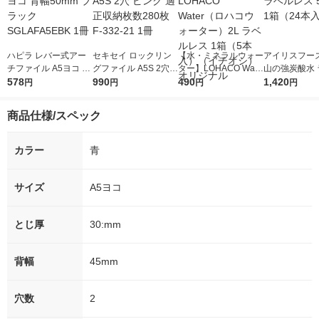
ハピラ レバー式アー
セキセイ ロックリン
【水・ミネラルウォー
アイリスフーズ
チファイル A5ヨコ 背
グファイル A5S 2穴
ター】LOHACO Wate
山の強炭酸水 
幅50mm ブラック SG
578
ピンク 適正収納枚数2
990
r（ロハコウォータ
490
レス 500ml 1
1,420
円
円
円
円
LAFA5EBK 1冊
80枚 F-332-21 1冊
ー）2L ラベルレス 1
本入）
箱（5本入）（イチオ
商品仕様/スペック
シ） オリジナル
カラー
青
サイズ
A5ヨコ
とじ厚
30:mm
背幅
45mm
穴数
2