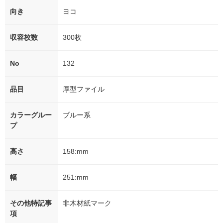
向き
ヨコ
収容枚数
300枚
No
132
品目
厚型ファイル
カラーグルー
ブルー系
プ
高さ
158:mm
幅
251:mm
その他特記事
非木材紙マーク
項