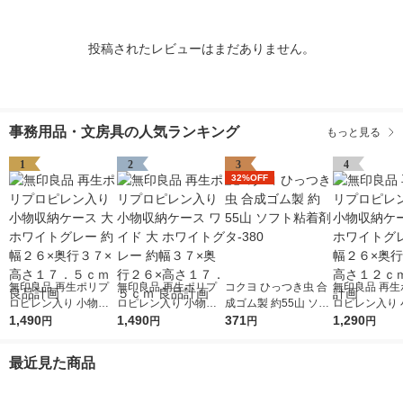
投稿されたレビューはまだありません。
事務用品・文房具の人気ランキング
もっと見る
1
2
3
4
32%OFF
無印良品 再生ポリプ
無印良品 再生ポリプ
コクヨ ひっつき虫 合
無印良品 再生
ロピレン入り 小物収
ロピレン入り 小物収
成ゴム製 約55山 ソフ
ロピレン入り 
納ケース 大 ホワイト
1,490
納ケース ワイド 大 ホ
1,490
ト粘着剤 タ-380
371
納ケース 中 
1,290
円
円
円
円
グレー 約幅２６×奥行
ワイトグレー 約幅３
グレー 約幅２
３７×高さ１７．５ｃ
７×奥行２６×高さ１
３７×高さ１２
最近見た商品
ｍ 良品計画
７．５ｃｍ 良品計画
品計画