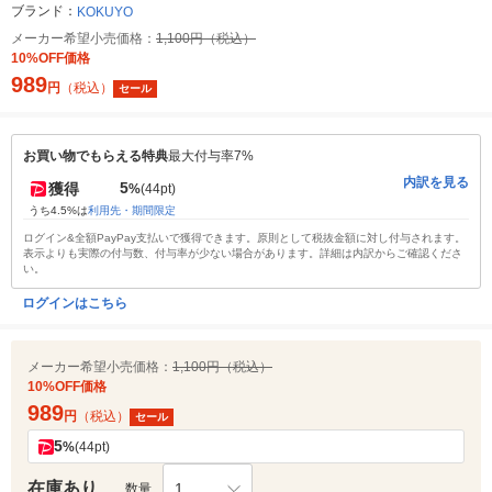
ブランド：
KOKUYO
メーカー希望小売価格：
1,100円（税込）
10%OFF価格
989
円
（税込）
セール
お買い物でもらえる特典
最大付与率7%
内訳を見る
5
獲得
%
(44pt)
うち4.5%は
利用先・期間限定
ログイン&全額PayPay支払いで獲得できます。原則として税抜金額に対し付与されます。
表示よりも実際の付与数、付与率が少ない場合があります。詳細は内訳からご確認くださ
い。
ログインはこちら
メーカー希望小売価格：
1,100円（税込）
10%OFF価格
989
円
（税込）
セール
5
%
(44pt)
在庫あり
1
数量