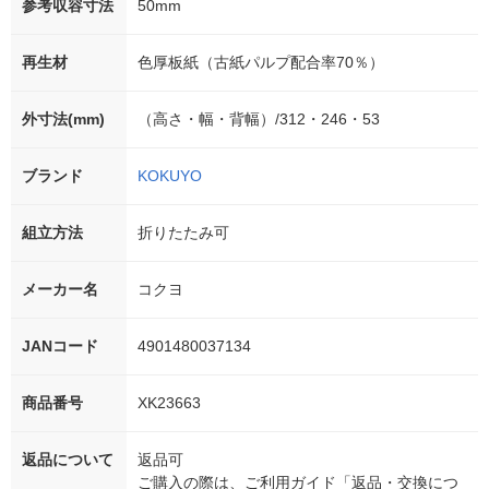
参考収容寸法
50mm
再生材
色厚板紙（古紙パルプ配合率70％）
外寸法(mm)
（高さ・幅・背幅）/312・246・53
ブランド
KOKUYO
組立方法
折りたたみ可
メーカー名
コクヨ
JANコード
4901480037134
商品番号
XK23663
返品について
返品可
ご購入の際は、ご利用ガイド「返品・交換につ