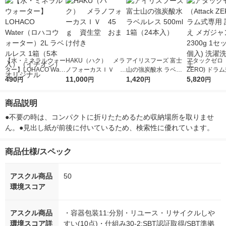
【水・ミネラルウォー
HAKU（ハク） メラ
アイリスフーズ 富士
アタックゼロ（A
ター】LOHACO Wate
ノフォーカスＩＶ 4
山の強炭酸水 ラベル
ZERO) ドラ
r（ロハコウォータ
490
5ｇ 資生堂 おまけ
11,000
レス 500ml 1箱（24
1,420
詰め替え メガ
5,820
円
円
円
円
ー）2L ラベルレス 1
付き
本入）
ボ 2300g 1
箱（5本入）（イチオ
個入) 洗濯洗剤
商品説明
シ） オリジナル
●不要の時は、コンパクトに折りたためるため収納場所を取りませ
ん。●見出し紙が前後に付いているため、検索性に優れています。
商品仕様/スペック
アスクル商品
50
環境スコア
アスクル商品
・容器包装11:分別・リユース・リサイクルしや
環境スコア詳
すい(10点)・仕組み30-2:SBT認証取得/SBT準拠