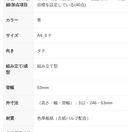
細/加点項目
目標を設定している(40点)
カラー
青
サイズ
A4-タテ
向き
タテ
組み立て/成
組み立て型
型
背幅
53mm
外寸法
（高さ・幅・背幅）：312・246・53mm
材質
色厚板紙（古紙パルプ配合）