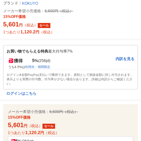
ブランド：
KOKUYO
メーカー希望小売価格：
6,600円（税込）
15%OFF価格
5,601
円
（税込）
セール
1,120.2
1つあたり
円
（税込）
お買い物でもらえる特典
最大付与率7%
内訳を見る
5
獲得
%
(256pt)
うち4.5%は
利用先・期間限定
ログイン&全額PayPay支払いで獲得できます。原則として税抜金額に対し付与されます。
表示よりも実際の付与数、付与率が少ない場合があります。詳細は内訳からご確認くださ
い。
ログインはこちら
メーカー希望小売価格：
6,600円（税込）
15%OFF価格
5,601
円
（税込）
セール
1,120.2
1つあたり
円
（税込）