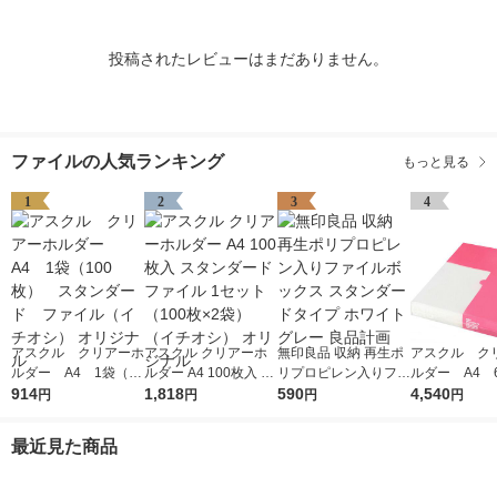
投稿されたレビューはまだありません。
ファイルの人気ランキング
もっと見る
1
2
3
4
アスクル クリアーホ
アスクル クリアーホ
無印良品 収納 再生ポ
アスクル ク
ルダー A4 1袋（10
ルダー A4 100枚入 ス
リプロピレン入りファ
ルダー A4 
0枚） スタンダー
914
タンダード ファイル
1,818
イルボックス スタン
590
エコノミース
4,540
円
円
円
円
ド ファイル（イチオ
1セット（100枚×2
ダードタイプ ホワイ
ァイル オ
シ） オリジナル
袋）（イチオシ） オ
トグレー 良品計画
最近見た商品
リジナル