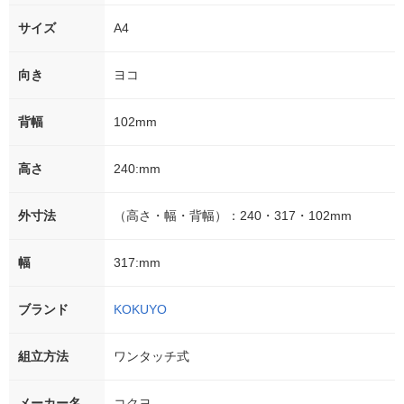
サイズ
A4
向き
ヨコ
背幅
102mm
高さ
240:mm
外寸法
（高さ・幅・背幅）：240・317・102mm
幅
317:mm
ブランド
KOKUYO
組立方法
ワンタッチ式
メーカー名
コクヨ