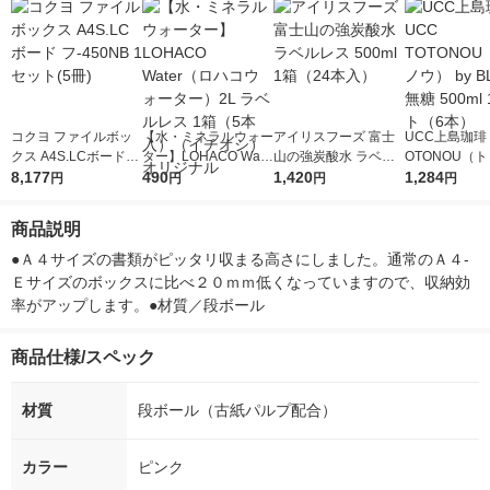
コクヨ ファイルボッ
【水・ミネラルウォー
アイリスフーズ 富士
UCC上島珈琲 
クス A4S.LCボード
ター】LOHACO Wate
山の強炭酸水 ラベル
OTONOU（
フ-450NB 1セット(5
8,177
r（ロハコウォータ
490
レス 500ml 1箱（24
1,420
ウ） by BLAC
1,284
円
円
円
円
冊)
ー）2L ラベルレス 1
本入）
00ml 1セッ
箱（5本入）（イチオ
商品説明
シ） オリジナル
●Ａ４サイズの書類がピッタリ収まる高さにしました。通常のＡ４-
Ｅサイズのボックスに比べ２０ｍｍ低くなっていますので、収納効
率がアップします。●材質／段ボール
商品仕様/スペック
材質
段ボール（古紙パルプ配合）
カラー
ピンク