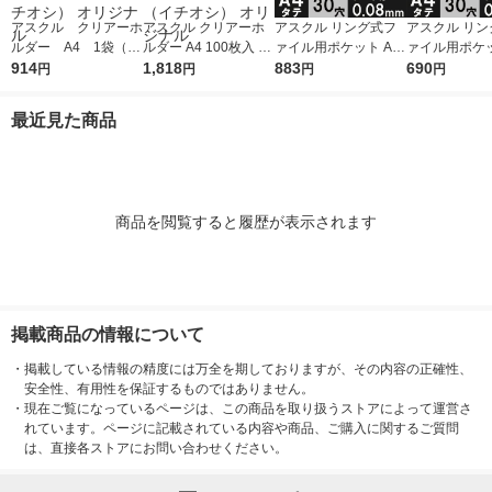
アスクル クリアーホ
アスクル クリアーホ
アスクル リング式フ
アスクル リン
ルダー A4 1袋（10
ルダー A4 100枚入 ス
ァイル用ポケット A4
ァイル用ポケッ
0枚） スタンダー
914
タンダード ファイル
1,818
タテ 30穴 厚さ0.08m
883
タテ 30穴 厚さ
690
円
円
円
円
ド ファイル（イチオ
1セット（100枚×2
m 1袋（100枚） オリ
m 1袋（100枚） 
シ） オリジナル
袋）（イチオシ） オ
ジナル
ジナル
最近見た商品
リジナル
商品を閲覧すると履歴が表示されます
掲載商品の情報について
・
掲載している情報の精度には万全を期しておりますが、その内容の正確性、
安全性、有用性を保証するものではありません。
・
現在ご覧になっているページは、この商品を取り扱うストアによって運営さ
れています。ページに記載されている内容や商品、ご購入に関するご質問
は、直接各ストアにお問い合わせください。