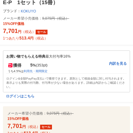
E-P 1セット（15冊）
ブランド：
KOKUYO
メーカー希望小売価格：
9,075円（税込）
15%OFF価格
7,701
円
（税込）
セール
513.4
1つあたり
円
（税込）
お買い物でもらえる特典
最大付与率16%
内訳を見る
5
獲得
%
(353pt)
うち4.5%は
利用先・期間限定
ログイン&全額PayPay支払いで獲得できます。原則として税抜金額に対し付与されます。
表示よりも実際の付与数、付与率が少ない場合があります。詳細は内訳からご確認くださ
い。
ログインはこちら
メーカー希望小売価格：
9,075円（税込）
15%OFF価格
7,701
円
（税込）
セール