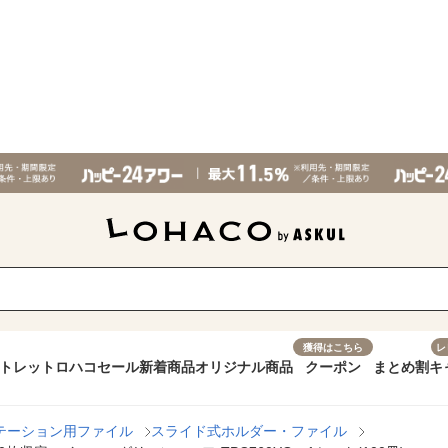
獲得はこちら
レ
トレット
ロハコセール
新着商品
オリジナル商品
クーポン
まとめ割
キ
テーション用ファイル
スライド式ホルダー・ファイル