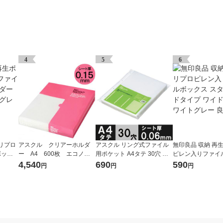
4
5
6
リプロ
アスクル クリアーホルダ
アスクル リング式ファイル
無印良品 収納 再
ボック
ー A4 600枚 エコノミ
用ポケット A4タテ 30穴 厚
ピレン入りファイ
 ホワ
ースリム ファイル オリジ
さ0.06mm 1袋（100枚） オ
ス スタンダードタ
4,540
690
590
円
円
円
ナル
リジナル
ド 1/2 ホワイトグ
計画