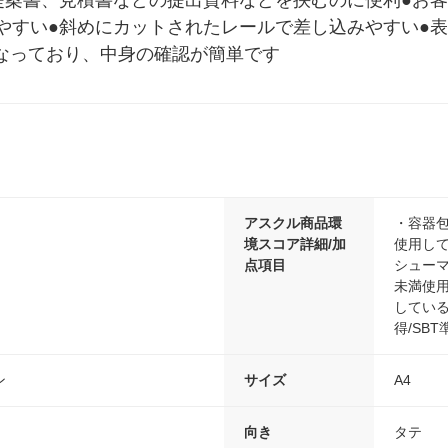
提案書、見積書などの提出資料などを挟むのに便利●お
やすい●斜めにカットされたレールで差し込みやすい●表
となっており、中身の確認が簡単です
アスクル商品環
・容器包
境スコア詳細/加
使用して
点項目
シューマ
未満使用
している
得/SB
ン
サイズ
A4
向き
タテ