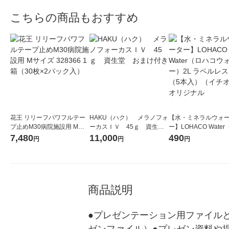
こちらの商品もおすすめ
花王 リリーフパワフルテー
HAKU（ハク） メラノフォ
【水・ミネラルウォ
プ止めM30病院施設用 Mサ
ーカスＩＶ 45ｇ 資生
ー】LOHACO Wate
イズ 328366 1箱（30枚×2パ
堂 おまけ付き
コウォーター）2L ラ
7,480
11,000
490
円
円
円
ック入）
ス 1箱（5本入）（イ
シ） オリジナル
商品説明
●プレゼンテーション用ファイル