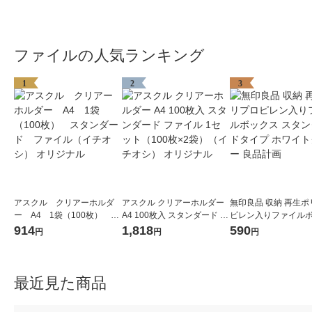
ファイルの人気ランキング
1
2
3
アスクル クリアーホルダ
アスクル クリアーホルダー
無印良品 収納 再生ポ
ー A4 1袋（100枚） ス
A4 100枚入 スタンダード フ
ピレン入りファイル
タンダード ファイル（イ
ァイル 1セット（100枚×2
ス スタンダードタイプ
914
1,818
590
円
円
円
チオシ） オリジナル
袋）（イチオシ） オリジナ
イトグレー 良品計画
ル
最近見た商品