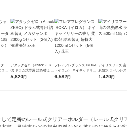
ータ
アタックゼロ（Attack ZER
フレアフレグランス IROKA
アイリスフーズ 
r（ロハ
O) ドラム式専用 詰め替え メ
（イロカ） ネイキッドリリ
炭酸水 ラベルレス 5
ベルレ
ガジャンボ 2300g 1セット
ーの香り 柔軟剤 詰め替え 超
箱（24本入）
5,820
6,582
1,420
円
円
円
チオ
（2個入) 洗濯洗剤 花王
特大 1200ml 1セット（5個
入) 花王
として定番のレール式クリアーホルダー（レール式クリ