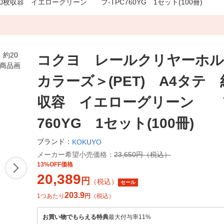
枚収容 イエローグリーン フ-TPC760YG 1セット(100冊)
コクヨ レールクリヤーホル
カラーズ＞(PET) A4タテ 
収容 イエローグリーン フ
760YG 1セット(100冊)
ブランド：
KOKUYO
メーカー希望小売価格：
23,650円（税込）
13%OFF価格
20,389
円
（税込）
セール
203.9
1つあたり
円
（税込）
お買い物でもらえる特典
最大付与率11%