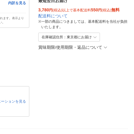
最短翌日お届け
内訳を見る
3,780
550
無料
円
(税込)以上で基本配送料
円
(税込)
配送料について
されます。表示より
※
一部の商品につきましては、基本配送料を当社が負担
い。
いたします。
在庫確認住所：東京都にお届け
賞味期限/使用期限・返品について
エーションを見る