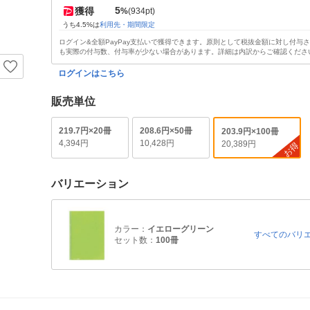
5
獲得
%
(934pt)
うち4.5%は
利用先・期間限定
ログイン&全額PayPay支払いで獲得できます。原則として税抜金額に対し付与
も実際の付与数、付与率が少ない場合があります。詳細は内訳からご確認くださ
ログインはこちら
販売単位
219.7円×20冊
208.6円×50冊
203.9円×100冊
4,394円
10,428円
20,389円
お得
バリエーション
カラー：
イエローグリーン
すべてのバリ
セット数：
100冊