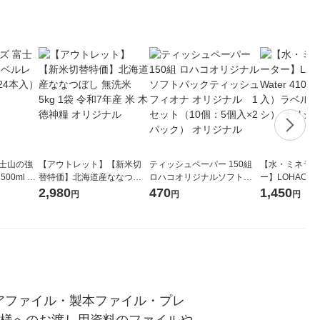
富士山の強
【アウトレット】【新米切
ティッシュペーパー 150組
【水・ミネラル
00ml 1
替特価】北海道産ななつぼ
ロハコオリジナルソフトパ
ー】LOHACO Wa
し 無洗米 5kg 1袋 令和7年産
ックティッシュ フィオナ オ
1箱（20本入
2,980
470
1,450
円
円
円
米 木徳神糧 オリジナル
リジナル 1セット（10個：
（イチオシ） 
5個入×2パック） オリジナ
ル
アファイル・製本ファイル・プレ