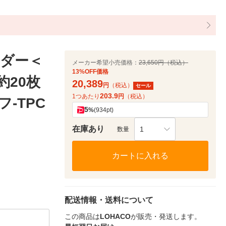
ダー＜
メーカー希望小売価格：
23,650円（税込）
13%OFF価格
約20枚
20,389
円
（税込）
セール
203.9
1つあたり
円
（税込）
-TPC
5
%
(934pt)
在庫あり
1
数量
カートに入れる
配送情報・送料について
この商品は
LOHACO
が販売・発送します。