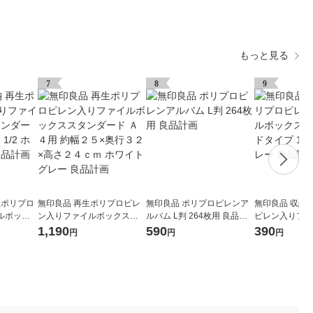
もっと見る
7
8
9
生ポリプロ
無印良品 再生ポリプロピレ
無印良品 ポリプロピレンア
無印良品 収納
ルボック
ン入りファイルボックスス
ルバム L判 264枚用 良品計
ピレン入りファ
イプ ワイ
タンダード Ａ４用 約幅２５
画
ス スタンダード
1,190
590
390
円
円
円
レー 良品
×奥行３２×高さ２４ｃｍ ホ
ホワイトグレー
ワイトグレー 良品計画