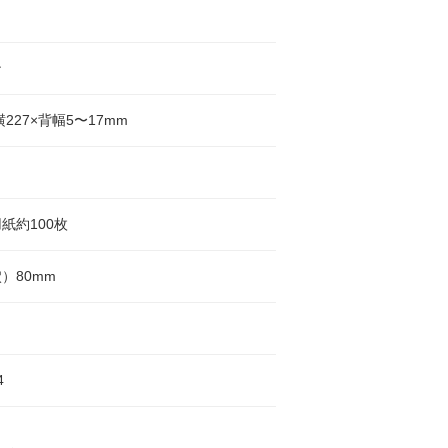
ン
横227×背幅5〜17mm
紙約100枚
）80mm
4