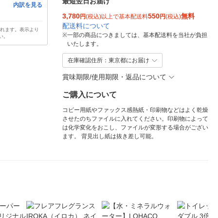
最短翌日お届け
内訳を見る
3,780
550
無料
円
(税込)以上で基本配送料
円
(税込)
配送料について
されます。表示より
※
一部の商品につきましては、基本配送料を当社が負担
い。
いたします。
在庫確認住所：東京都にお届け
賞味期限/使用期限・返品について
ご購入について
コピー用紙やファックス感熱紙・印刷物などはよく乾燥
させたのちファイルに入れてください。印刷物によって
は化学変化をおこし、ファイルが変形する場合がござい
ます。 背見出し紙は抜き差し可能。