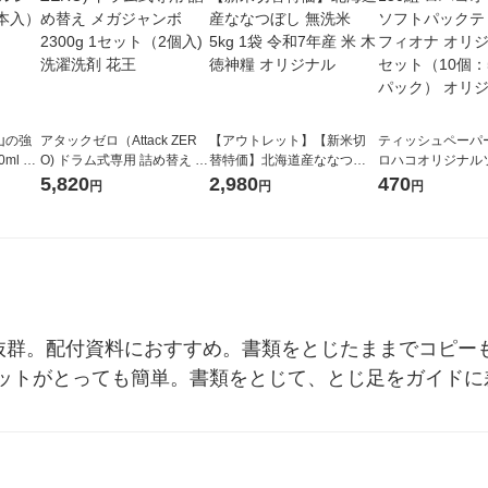
山の強
アタックゼロ（Attack ZER
【アウトレット】【新米切
ティッシュペーパー
ml 1
O) ドラム式専用 詰め替え メ
替特価】北海道産ななつぼ
ロハコオリジナル
ガジャンボ 2300g 1セット
し 無洗米 5kg 1袋 令和7年産
ックティッシュ フ
5,820
2,980
470
円
円
円
（2個入) 洗濯洗剤 花王
米 木徳神糧 オリジナル
リジナル 1セット
5個入×2パック）
ル
性抜群。配付資料におすすめ。書類をとじたままでコピー
ットがとっても簡単。書類をとじて、とじ足をガイドに