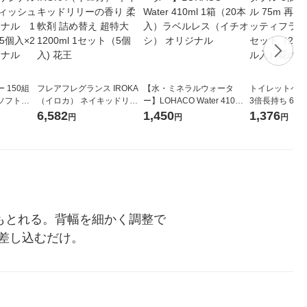
 150組
フレアフレグランス IROKA
【水・ミネラルウォータ
トイレットペー
ソフトパ
（イロカ） ネイキッドリリ
ー】LOHACO Water 410ml
3倍長持ち 6ロール 75
ィオナ オ
ーの香り 柔軟剤 詰め替え 超
1箱（20本入）ラベルレス
紙配合 スコッ
6,582
1,450
1,376
円
円
円
（10個：
特大 1200ml 1セット（5個
（イチオシ） オリジナル
パック 1セット
 オリジナ
入) 花王
ロール入）花の
もとれる。背幅を細かく調整で
差し込むだけ。