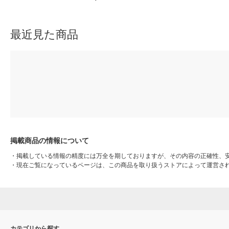
チオシ） オリジナル
袋）（イチオシ） オリジナ
イトグレー 良品計画
ル
最近見た商品
掲載商品の情報について
・
掲載している情報の精度には万全を期しておりますが、その内容の正確性、
・
現在ご覧になっているページは、この商品を取り扱うストアによって運営さ
カテゴリから探す