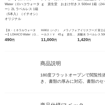
【水・ミネラルウォータ
HAKU（ハク） メラノフォ
アイリスフーズ 富士
ー】LOHACO Water（ロハ
ーカスＩＶ 45ｇ 資生
炭酸水 ラベルレス 500
コウォーター）2L ラベルレ
堂 おまけ付き
箱（24本入）
490
11,000
1,420
円
円
円
ス 1箱（5本入）（イチオ
シ） オリジナル
商品説明
180度フラットオープンで閲覧
き、書類の厚みに対応。書類のセ