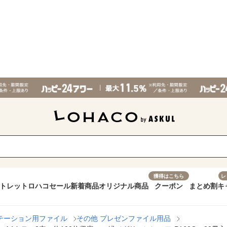
獲得はこちら
レ
トレット
ロハコセール
新着商品
オリジナル商品
クーポン
まとめ割
キ
テーション用ファイル
その他 プレゼンファイル用品