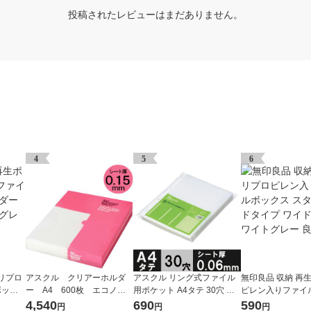
投稿されたレビューはまだありません。
4
5
6
リプロ
アスクル クリアーホルダ
アスクル リング式ファイル
無印良品 収納 再
ボック
ー A4 600枚 エコノミ
用ポケット A4タテ 30穴 厚
ピレン入りファイ
 ホワ
ースリム ファイル オリジ
さ0.06mm 1袋（100枚） オ
ス スタンダードタ
4,540
690
590
円
円
円