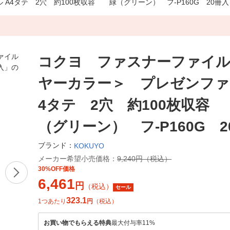
4タテ 2穴 約100枚収容 緑（グリーン） フ-P160G 20冊入
コクヨ ファスナーファイ
ヤーカラー＞ プレゼンファ
4タテ 2穴 約100枚収容
（グリーン） フ-P160G 2
ブランド：
KOKUYO
メーカー希望小売価格：
9,240円（税込）
30%OFF価格
6,461
円
（税込）
セール
323.1
1つあたり
円
（税込）
お買い物でもらえる特典
最大付与率11%