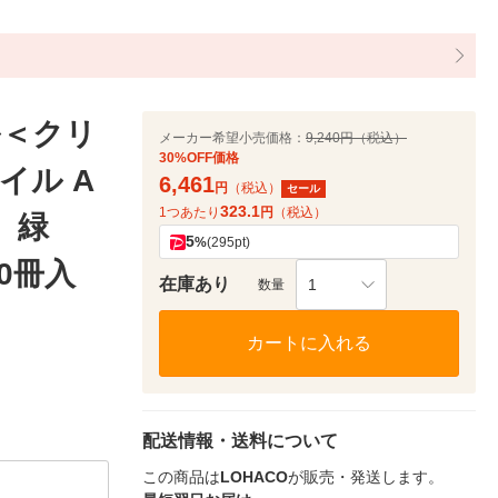
ル＜クリ
メーカー希望小売価格：
9,240円（税込）
30%OFF価格
イル A
6,461
円
（税込）
セール
323.1
1つあたり
円
（税込）
 緑
5
%
(295pt)
0冊入
在庫あり
1
数量
カートに入れる
配送情報・送料について
この商品は
LOHACO
が販売・発送します。