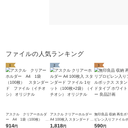
ファイルの人気ランキング
1
2
3
アスクル クリアーホルダ
アスクル クリアーホルダー
無印良品 収納 再生ポ
ー A4 1袋（100枚） ス
A4 100枚入 スタンダード フ
ピレン入りファイル
タンダード ファイル（イ
ァイル 1セット（100枚×2
ス スタンダードタイプ
914
1,818
590
円
円
円