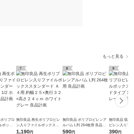
もっと見る
7
8
9
生ポリプロ
無印良品 再生ポリプロピレ
無印良品 ポリプロピレンア
無印良品 収納
ルボック
ン入りファイルボックスス
ルバム L判 264枚用 良品計
ピレン入りファ
イプ ワイ
タンダード Ａ４用 約幅２５
画
ス スタンダード
1,190
590
390
円
円
円