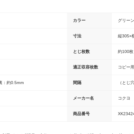
カラー
グリー
寸法
縦305×
とじ枚数
約100枚
適正収容枚数
コピー用
裏：約0.5mm
間隔
（とじ穴
メーカー名
コクヨ
商品番号
XK2342