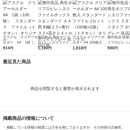
アスクル クリアーホ
無印良品 再生ポリプ
アスクル クリアーホ
無印良品 収納
ルダー A4 1袋（10
ロピレン入りファイル
ルダー A4 100枚入 ス
リプロピレン
0枚） スタンダー
914
ボックススタンダード
1,190
タンダード ファイル
1,818
イルボックス 
590
円
円
円
円
ド ファイル（イチオ
Ａ４用 約幅２５×奥行
1セット（100枚×2
ダードタイプ 
シ） オリジナル
３２×高さ２４ｃｍ ホ
袋）（イチオシ） オ
トグレー 良品
最近見た商品
ワイトグレー 良品計
リジナル
画
商品を閲覧すると履歴が表示されます
掲載商品の情報について
・
掲載している情報の精度には万全を期しておりますが、その内容の正確性、