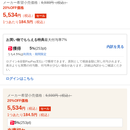
メーカー希望小売価格：
6,930円（税込）
20%OFF価格
5,534
円
（税込）
セール
184.5
1つあたり
円
（税込）
お買い物でもらえる特典
最大付与率7%
内訳を見る
5
獲得
%
(253pt)
うち4.5%は
利用先・期間限定
ログイン&全額PayPay支払いで獲得できます。原則として税抜金額に対し付与されます。
表示よりも実際の付与数、付与率が少ない場合があります。詳細は内訳からご確認くださ
い。
ログインはこちら
メーカー希望小売価格：
6,930円（税込）
20%OFF価格
5,534
円
（税込）
セール
184.5
1つあたり
円
（税込）
5
%
(253pt)