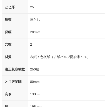
とじ厚
25
種類
厚とじ
背幅
28:mm
穴数
2
材質
表紙：色板紙（古紙パルプ配合率71％)
適正収容枚数
250枚
とじ穴間隔
80mm
高さ
138:mm
幅
198:mm