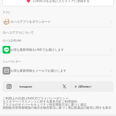
LOHACOをお気に入りストアに登録する
アプリ
ロハコアプリをダウンロード
ロハコアプリについて
ロハコ公式LINE
お得な最新情報をLINEでお届けします
ニュースレター
お得な最新情報をメールでお届けします
Instagram
X（旧Twitter）
ご利用上の注意
LOHACOプライバシーポリシー
カスタマーハラスメントに対する基本方針
ご利用規約
アスクルのサイバーセキュリティ
特定商取引法に基づく表記
酒類販売管理者標識の掲示
古物営業法に基づく表記
医薬品の販売に関する表示