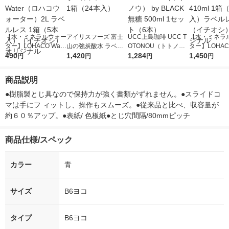
【水・ミネラルウォー
アイリスフーズ 富士
UCC上島珈琲 UCC T
【水・ミネラ
ター】LOHACO Wate
山の強炭酸水 ラベル
OTONOU（トトノ
ター】LOHACO
r（ロハコウォータ
490
レス 500ml 1箱（24
1,420
ウ） by BLACK無糖 5
1,284
r 410ml 1箱
1,450
円
円
円
円
ー）2L ラベルレス 1
本入）
00ml 1セット（6本）
入）ラベルレ
箱（5本入）（イチオ
オシ） オリジ
商品説明
シ） オリジナル
●樹脂製とじ具なので保持力が強く書類がずれません。●スライドコ
マは手にフ ィットし、操作もスムーズ。●従来品と比べ、収容量が
約６０％アップ。●表紙/ 色板紙●とじ穴間隔/80mmピッチ
商品仕様/スペック
カラー
青
サイズ
B6ヨコ
タイプ
B6ヨコ