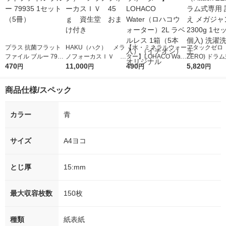
プラス 抗菌フラット
HAKU（ハク） メラ
【水・ミネラルウォー
アタックゼロ（A
ファイル ブルー 7993
ノフォーカスＩＶ 4
ター】LOHACO Wate
ZERO) ドラ
5 1セット（5冊）
470
5ｇ 資生堂 おまけ
11,000
r（ロハコウォータ
490
詰め替え メガ
5,820
円
円
円
円
付き
ー）2L ラベルレス 1
ボ 2300g 1
箱（5本入）（イチオ
個入) 洗濯洗剤
商品仕様/スペック
シ） オリジナル
カラー
青
サイズ
A4ヨコ
とじ厚
15:mm
最大収容枚数
150枚
種類
紙表紙