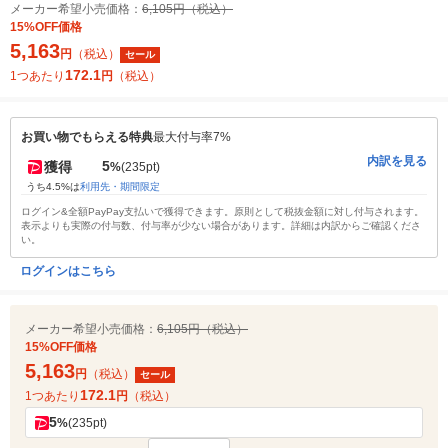
メーカー希望小売価格：
6,105円（税込）
15%OFF価格
5,163
円
（税込）
セール
172.1
1つあたり
円
（税込）
お買い物でもらえる特典
最大付与率7%
内訳を見る
5
獲得
%
(235pt)
うち4.5%は
利用先・期間限定
ログイン&全額PayPay支払いで獲得できます。原則として税抜金額に対し付与されます。
表示よりも実際の付与数、付与率が少ない場合があります。詳細は内訳からご確認くださ
い。
ログインはこちら
メーカー希望小売価格：
6,105円（税込）
15%OFF価格
5,163
円
（税込）
セール
172.1
1つあたり
円
（税込）
5
%
(235pt)