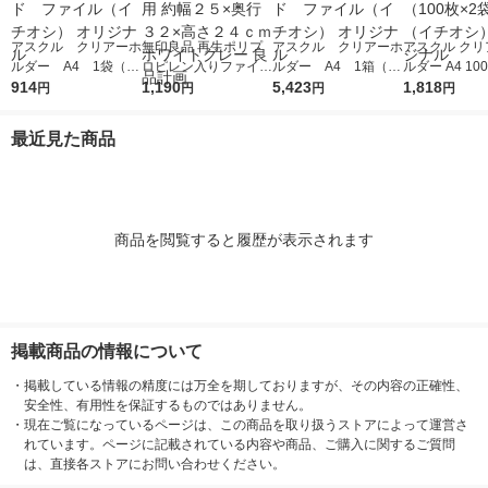
アスクル クリアーホ
無印良品 再生ポリプ
アスクル クリアーホ
アスクル クリ
ルダー A4 1袋（10
ロピレン入りファイル
ルダー A4 1箱（60
ルダー A4 10
0枚） スタンダー
914
ボックススタンダード
1,190
0枚） スタンダー
5,423
タンダード フ
1,818
円
円
円
円
ド ファイル（イチオ
Ａ４用 約幅２５×奥行
ド ファイル（イチオ
1セット（100
シ） オリジナル
３２×高さ２４ｃｍ ホ
シ） オリジナル
袋）（イチオシ
最近見た商品
ワイトグレー 良品計
リジナル
画
商品を閲覧すると履歴が表示されます
掲載商品の情報について
・
掲載している情報の精度には万全を期しておりますが、その内容の正確性、
安全性、有用性を保証するものではありません。
・
現在ご覧になっているページは、この商品を取り扱うストアによって運営さ
れています。ページに記載されている内容や商品、ご購入に関するご質問
は、直接各ストアにお問い合わせください。