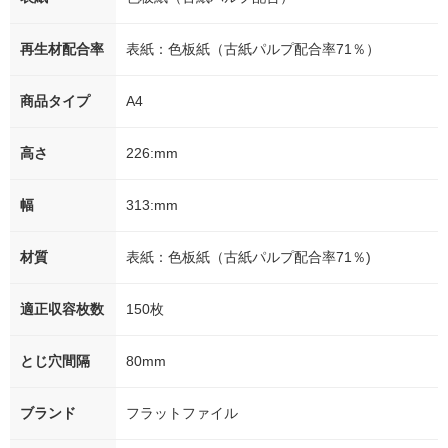
再生材配合率
表紙：色板紙（古紙パルプ配合率71％）
商品タイプ
A4
高さ
226:mm
幅
313:mm
材質
表紙：色板紙（古紙パルプ配合率71％)
適正収容枚数
150枚
とじ穴間隔
80mm
ブランド
フラットファイル