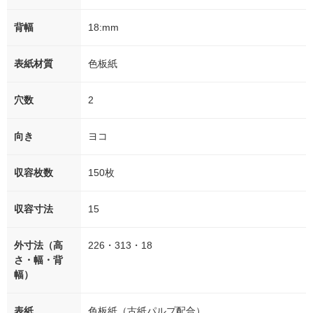
背幅
18:mm
表紙材質
色板紙
穴数
2
向き
ヨコ
収容枚数
150枚
収容寸法
15
外寸法（高
226・313・18
さ・幅・背
幅）
表紙
色板紙（古紙パルプ配合）