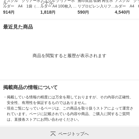
アスクル クリアーホ
アスクル クリアーホ
無印良品 収納 再生ポ
アスクル ク
ルダー A4 1袋（10
ルダー A4 100枚入 ス
リプロピレン入りファ
ルダー A4 
0枚） スタンダー
914
タンダード ファイル
1,818
イルボックス スタン
590
エコノミース
4,540
円
円
円
円
ド ファイル（イチオ
1セット（100枚×2
ダードタイプ ホワイ
ァイル オ
シ） オリジナル
袋）（イチオシ） オ
トグレー 良品計画
最近見た商品
リジナル
商品を閲覧すると履歴が表示されます
掲載商品の情報について
・
掲載している情報の精度には万全を期しておりますが、その内容の正確性、
安全性、有用性を保証するものではありません。
・
現在ご覧になっているページは、この商品を取り扱うストアによって運営さ
れています。ページに記載されている内容や商品、ご購入に関するご質問
は、直接各ストアにお問い合わせください。
ページトップへ