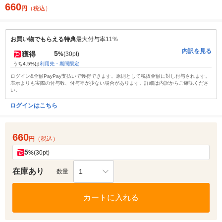
660
円
（税込）
お買い物でもらえる特典
最大付与率11%
内訳を見る
5
獲得
%
(30pt)
うち4.5%は
利用先・期間限定
ログイン&全額PayPay支払いで獲得できます。原則として税抜金額に対し付与されます。
表示よりも実際の付与数、付与率が少ない場合があります。詳細は内訳からご確認くださ
い。
ログインはこちら
660
円
（税込）
5
%
(30pt)
在庫あり
1
数量
カートに入れる