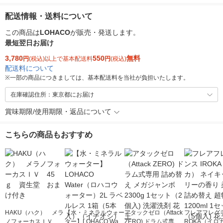
配送情報・送料について
この商品は
LOHACO
が販売・発送します。
最短翌日お届け
3,780
550
無料
円
(税込)以上で基本配送料
円
(税込)
配送料について
※
一部の商品につきましては、基本配送料を当社が負担いたします。
在庫確認住所：東京都にお届け
賞味期限/使用期限・返品について
こちらの商品もおすすめ
HAKU（ハク） メラ
【水・ミネラルウォー
アタックゼロ（Attack
フレアフレグラ
ノフォーカスＩＶ 4
ター】LOHACO Wate
ZERO) ドラム式専用
ROKA（イロ