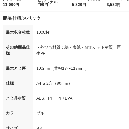
5ｇ 資生堂 おまけ
11,000
r（ロハコウォータ
490
詰め替え メガジャン
5,820
イキッドリリ
6,582
円
円
円
円
付き
ー）2L ラベルレス 1
ボ 2300g 1セット（2
柔軟剤 詰め替
箱（5本入）（イチオ
個入) 洗濯洗剤 花王
大 1200ml 
商品仕様/スペック
シ） オリジナル
（5個入) 花王
最大収容枚数
1000枚
その他商品仕
・外ひも材質：綿・表紙・背ポケット材質：再
様
生PP
最大とじ厚
100mm（背幅17〜117mm）
仕様
A4-S 2穴（80mm）
とじ具材質
ABS、PP、PP+EVA
カラー
ブルー
サイズ
Ａ4