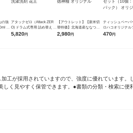
山の強
アタックゼロ（Attack ZER
【アウトレット】【新米切
ティッシュペーパー
ml 1
O) ドラム式専用 詰め替え メ
替特価】北海道産ななつぼ
ロハコオリジナル
ガジャンボ 2300g 1セット
し 無洗米 5kg 1袋 令和7年産
ックティッシュ フ
5,820
2,980
470
円
円
円
（2個入) 洗濯洗剤 花王
米 木徳神糧 オリジナル
リジナル 1セット
5個入×2パック）
ル
し加工が採用されていますので、強度に優れています。
美しく見やすく保管できます。●書類の分類・検索に便