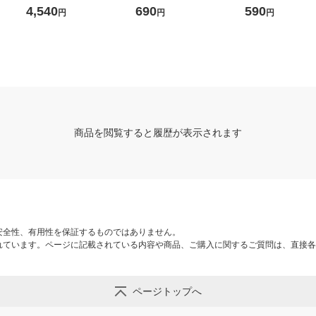
 ホワ
ースリム ファイル オリジ
さ0.06mm 1袋（100枚） オ
ス スタンダードタ
4,540
690
590
円
円
円
ナル
リジナル
ド 1/2 ホワイトグ
計画
商品を閲覧すると履歴が表示されます
安全性、有用性を保証するものではありません。
れています。ページに記載されている内容や商品、ご購入に関するご質問は、直接各
ページトップへ