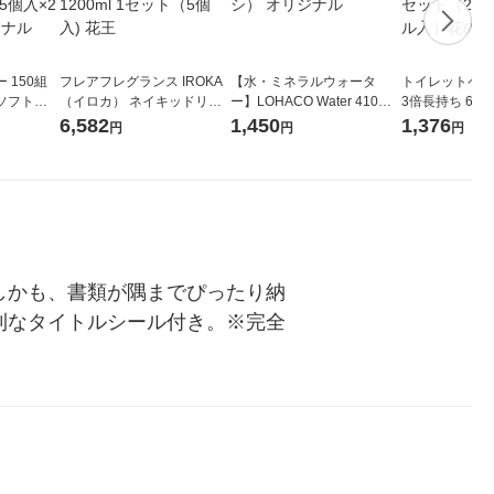
 150組
フレアフレグランス IROKA
【水・ミネラルウォータ
トイレットペー
ソフトパ
（イロカ） ネイキッドリリ
ー】LOHACO Water 410ml
3倍長持ち 6ロール 75
ィオナ オ
ーの香り 柔軟剤 詰め替え 超
1箱（20本入）ラベルレス
紙配合 スコッ
6,582
1,450
1,376
円
円
円
（10個：
特大 1200ml 1セット（5個
（イチオシ） オリジナル
パック 1セット
 オリジナ
入) 花王
ロール入）花の
しかも、書類が隅までぴったり納
利なタイトルシール付き。※完全