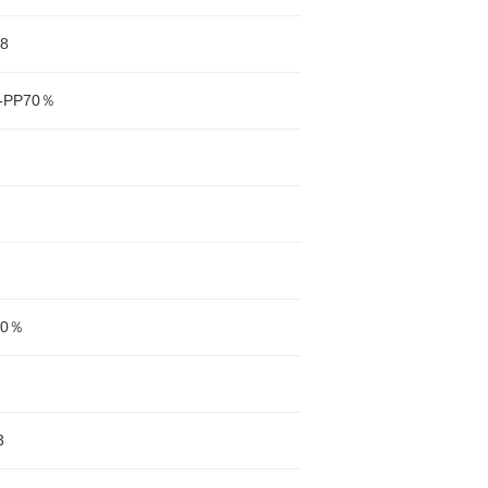
8
PP70％
70％
3