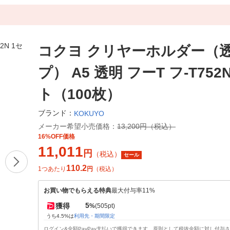
コクヨ クリヤーホルダー（
プ） A5 透明 フーT フ-T752
ト（100枚）
ブランド：
KOKUYO
メーカー希望小売価格：
13,200円（税込）
16%OFF価格
11,011
円
（税込）
セール
110.2
1つあたり
円
（税込）
お買い物でもらえる特典
最大付与率11%
5
獲得
%
(505pt)
うち4.5%は
利用先・期間限定
ログイン&全額PayPay支払いで獲得できます。原則として税抜金額に対し付与