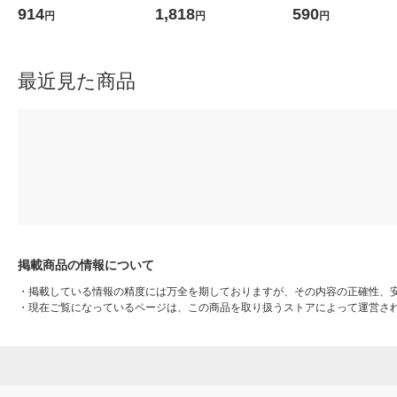
タンダード ファイル（イ
ァイル 1セット（100枚×2
ス スタンダードタイプ
914
1,818
590
円
円
円
チオシ） オリジナル
袋）（イチオシ） オリジナ
イトグレー 良品計画
ル
最近見た商品
掲載商品の情報について
・
掲載している情報の精度には万全を期しておりますが、その内容の正確性、
・
現在ご覧になっているページは、この商品を取り扱うストアによって運営さ