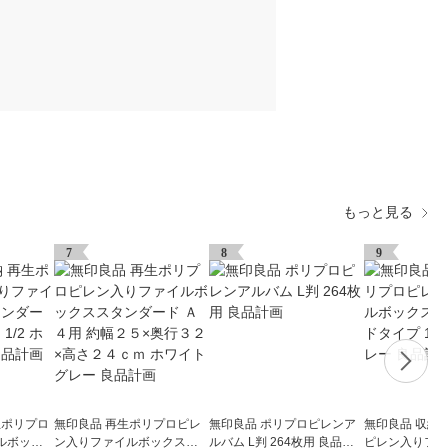
もっと見る
7
8
9
生ポリプロ
無印良品 再生ポリプロピレ
無印良品 ポリプロピレンア
無印良品 収納
ルボック
ン入りファイルボックスス
ルバム L判 264枚用 良品計
ピレン入りファ