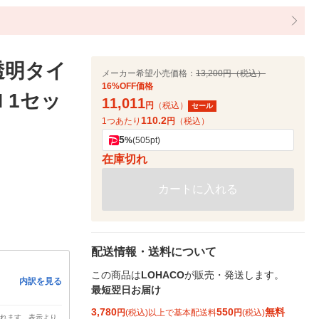
透明タイ
メーカー希望小売価格：
13,200円（税込）
16%OFF価格
N 1セッ
11,011
円
（税込）
セール
110.2
1つあたり
円
（税込）
5
%
(505pt)
在庫切れ
カートに入れる
配送情報・送料について
この商品は
LOHACO
が販売・発送します。
内訳を見る
最短翌日お届け
3,780
550
無料
円
(税込)以上で基本配送料
円
(税込)
されます。表示より