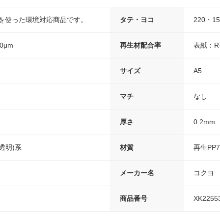
Pを使った環境対応商品です。
タテ・ヨコ
220・15
0μm
再生材配合率
表紙：R-
サイズ
A5
マチ
なし
厚さ
0.2mm
透明)系
材質
再生PP
メーカー名
コクヨ
商品番号
XK2255