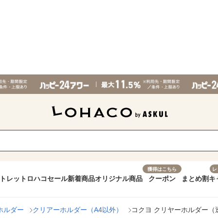
獲得はこちら
レ
トレット
ロハコセール
新着商品
オリジナル商品
クーポン
まとめ割
キ
ホルダー
クリアーホルダー（A4以外）
コクヨ クリヤーホルダー（透明