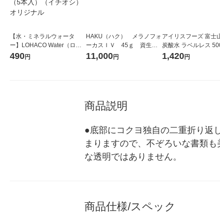
【水・ミネラルウォータ
HAKU（ハク） メラノフォ
アイリスフーズ 富士
ー】LOHACO Water（ロハ
ーカスＩＶ 45ｇ 資生
炭酸水 ラベルレス 500
コウォーター）2L ラベルレ
堂 おまけ付き
箱（24本入）
490
11,000
1,420
円
円
円
ス 1箱（5本入）（イチオ
シ） オリジナル
商品説明
●底部にコクヨ独自の二重折り返
まりますので、不ぞろいな書類も
な透明ではありません。
商品仕様/スペック