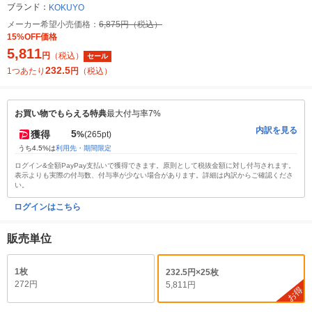
ブランド：
KOKUYO
メーカー希望小売価格：
6,875円（税込）
15%OFF価格
5,811
円
（税込）
セール
232.5
1つあたり
円
（税込）
お買い物でもらえる特典
最大付与率7%
内訳を見る
5
獲得
%
(265pt)
うち4.5%は
利用先・期間限定
ログイン&全額PayPay支払いで獲得できます。原則として税抜金額に対し付与されます。
表示よりも実際の付与数、付与率が少ない場合があります。詳細は内訳からご確認くださ
い。
ログインはこちら
販売単位
1枚
232.5円×25枚
272円
5,811円
お得