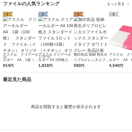
ファイルの人気ランキング
もっと見る
1
2
3
4
アスクル クリアーホ
アスクル クリアーホ
無印良品 収納 再生ポ
アスクル ク
ルダー A4 1袋（10
ルダー A4 100枚入 ス
リプロピレン入りファ
ルダー A4 
0枚） スタンダー
914
タンダード ファイル
1,818
イルボックス スタン
590
エコノミース
4,540
円
円
円
円
ド ファイル（イチオ
1セット（100枚×2
ダードタイプ ホワイ
ァイル オ
シ） オリジナル
袋）（イチオシ） オ
トグレー 良品計画
最近見た商品
リジナル
商品を閲覧すると履歴が表示されます