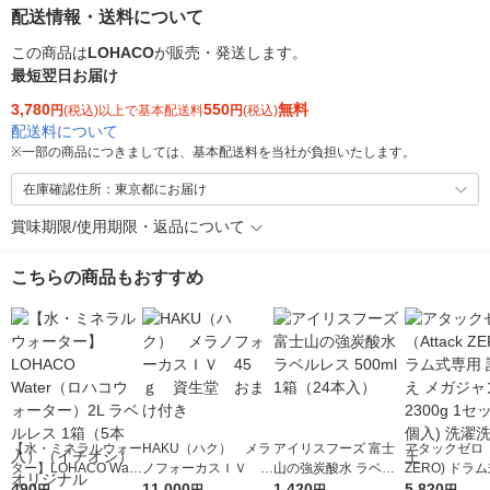
配送情報・送料について
この商品は
LOHACO
が販売・発送します。
最短翌日お届け
3,780
550
無料
円
(税込)以上で基本配送料
円
(税込)
配送料について
※
一部の商品につきましては、基本配送料を当社が負担いたします。
在庫確認住所：東京都にお届け
賞味期限/使用期限・返品について
こちらの商品もおすすめ
【水・ミネラルウォー
HAKU（ハク） メラ
アイリスフーズ 富士
アタックゼロ（A
ター】LOHACO Wate
ノフォーカスＩＶ 4
山の強炭酸水 ラベル
ZERO) ドラ
r（ロハコウォータ
490
5ｇ 資生堂 おまけ
11,000
レス 500ml 1箱（24
1,420
詰め替え メガ
5,820