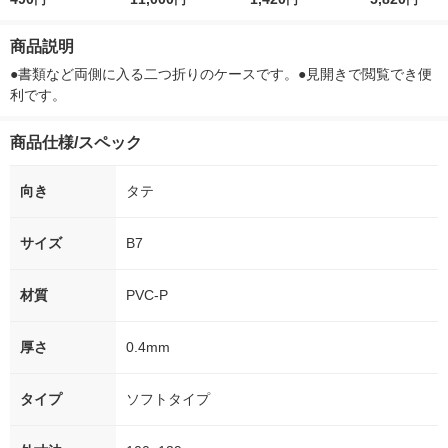
円
円
円
円
ー）2L ラベルレス 1
付き
本入）
ボ 2300g 1
箱（5本入）（イチオ
個入) 洗濯洗剤
商品説明
シ） オリジナル
●書類など両側に入る二つ折りのケースです。●見開きで閲覧でき便
利です。
商品仕様/スペック
向き
タテ
サイズ
B7
材質
PVC-P
厚さ
0.4mm
タイプ
ソフトタイプ